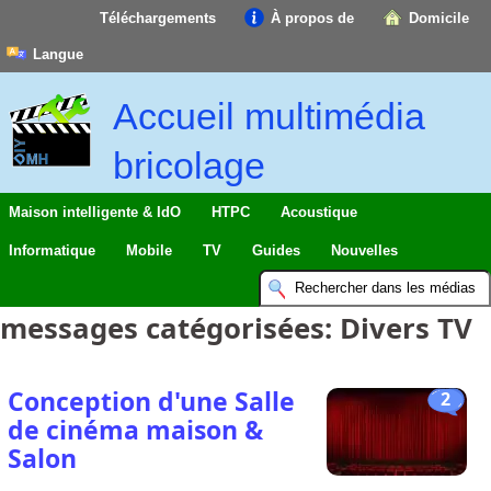
Téléchargements
À propos de
Domicile
Langue
Accueil multimédia
bricolage
Maison intelligente & IdO
HTPC
Acoustique
Informatique
Mobile
TV
Guides
Nouvelles
messages catégorisées:
Divers TV
Conception d'une Salle
2
de cinéma maison &
Salon