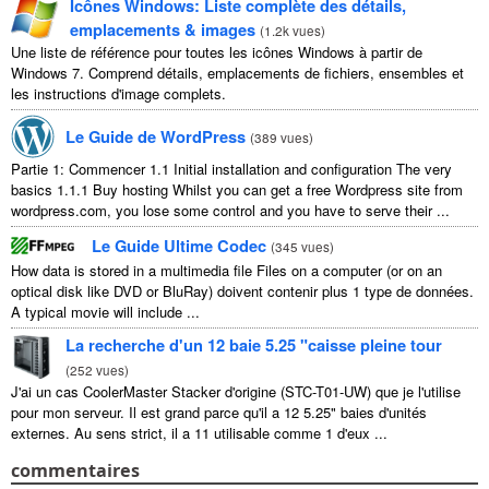
Icônes Windows: Liste complète des détails,
emplacements & images
(
1.2k vues
)
Une liste de référence pour toutes les icônes Windows à partir de
Windows 7. Comprend détails, emplacements de fichiers, ensembles et
les instructions d'image complets.
Le Guide de WordPress
(
389 vues
)
Partie 1: Commencer 1.1
Initial installation and configuration The very
basics
1.1.1
Buy hosting Whilst you can get a free Wordpress site from
wordpress.com
,
you lose some control and you have to serve their
...
Le Guide Ultime Codec
(
345 vues
)
How data is stored in a multimedia file Files on a computer
(
or on an
optical disk like DVD or BluRay
) doivent contenir plus 1 type de données.
A typical movie will include
...
La recherche d'un 12 baie 5.25 "caisse pleine tour
(
252 vues
)
J'ai un cas CoolerMaster Stacker d'origine (STC-T01-UW) que je l'utilise
pour mon serveur. Il est grand parce qu'il a 12 5.25" baies d'unités
externes. Au sens strict, il a 11 utilisable comme 1 d'eux ...
commentaires