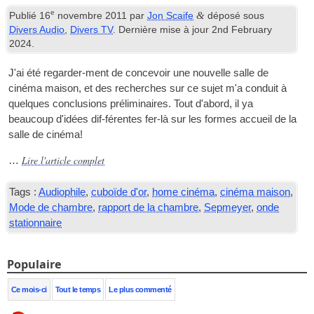
e
&
Publié
16
novembre 2011
par
Jon Scaife
déposé sous
Divers Audio
,
Divers TV
. Dernière mise à jour
2
nd February
2024
.
J'ai été regarder-ment de concevoir une nouvelle salle de
cinéma maison, et des recherches sur ce sujet m'a conduit à
quelques conclusions préliminaires. Tout d'abord, il ya
beaucoup d'idées dif-férentes fer-là sur les formes accueil de la
salle de cinéma!
Lire l'article complet
…
Tags :
Audiophile
,
cuboïde d'or
,
home cinéma
,
cinéma maison
,
Mode de chambre
,
rapport de la chambre
,
Sepmeyer
,
onde
stationnaire
Populaire
Ce mois-ci
Tout le temps
Le plus commenté