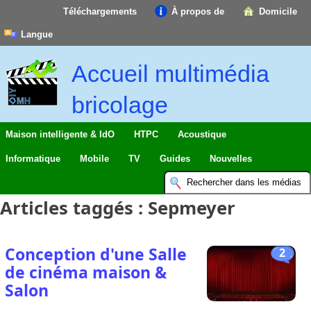
Téléchargements
À propos de
Domicile
Langue
Accueil multimédia
bricolage
Maison intelligente & IdO
HTPC
Acoustique
Informatique
Mobile
TV
Guides
Nouvelles
Articles taggés :
Sepmeyer
Conception d'une Salle
2
de cinéma maison &
Salon