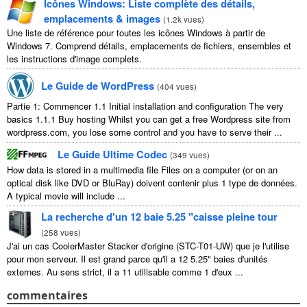
Icônes Windows: Liste complète des détails,
emplacements & images
(
1.2k vues
)
Une liste de référence pour toutes les icônes Windows à partir de
Windows 7. Comprend détails, emplacements de fichiers, ensembles et
les instructions d'image complets.
Le Guide de WordPress
(
404 vues
)
Partie 1: Commencer 1.1
Initial installation and configuration The very
basics
1.1.1
Buy hosting Whilst you can get a free Wordpress site from
wordpress.com
,
you lose some control and you have to serve their
...
Le Guide Ultime Codec
(
349 vues
)
How data is stored in a multimedia file Files on a computer
(
or on an
optical disk like DVD or BluRay
) doivent contenir plus 1 type de données.
A typical movie will include
...
La recherche d'un 12 baie 5.25 "caisse pleine tour
(
258 vues
)
J'ai un cas CoolerMaster Stacker d'origine (STC-T01-UW) que je l'utilise
pour mon serveur. Il est grand parce qu'il a 12 5.25" baies d'unités
externes. Au sens strict, il a 11 utilisable comme 1 d'eux ...
commentaires