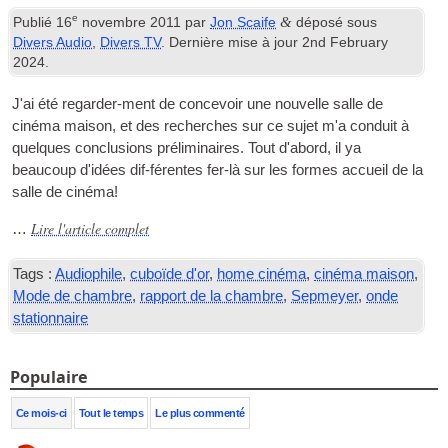
e
&
Publié
16
novembre 2011
par
Jon Scaife
déposé sous
Divers Audio
,
Divers TV
. Dernière mise à jour
2
nd February
2024
.
J'ai été regarder-ment de concevoir une nouvelle salle de
cinéma maison, et des recherches sur ce sujet m'a conduit à
quelques conclusions préliminaires. Tout d'abord, il ya
beaucoup d'idées dif-férentes fer-là sur les formes accueil de la
salle de cinéma!
Lire l'article complet
…
Tags :
Audiophile
,
cuboïde d'or
,
home cinéma
,
cinéma maison
,
Mode de chambre
,
rapport de la chambre
,
Sepmeyer
,
onde
stationnaire
Populaire
Ce mois-ci
Tout le temps
Le plus commenté