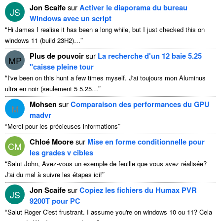
Jon Scaife
sur
Activer le diaporama du bureau
JS
Windows avec un script
“
Hi James I realise it has been a long while
,
but I just checked this on
”
windows
11 (
build 23H2
)…
Plus de pouvoir
sur
La recherche d'un 12 baie 5.25
MP
"caisse pleine tour
“
I've been on this hunt a few times myself
. J'ai toujours mon Aluminus
”
ultra en noir (seulement 5 5.25…
Mohsen
sur
Comparaison des performances du GPU
M
madvr
“
”
Merci pour les précieuses informations
Chloé Moore
sur
Mise en forme conditionnelle pour
CM
les grades v cibles
“
Salut John, Avez-vous un exemple de feuille que vous avez réalisée?
”
J'ai du mal à suivre les étapes ici!
Jon Scaife
sur
Copiez les fichiers du Humax PVR
JS
9200T pour PC
“
Salut Roger C'est frustrant.
I assume you're on windows
10 ou 11? Cela