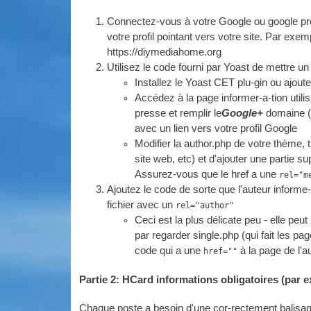
Connectez-vous à votre Google ou google pro-fi
votre profil pointant vers votre site. Par exem
https://diymediahome.org
Utilisez le code fourni par Yoast de mettre un 
Installez le Yoast
CET
plu-gin ou ajout
Accédez à la page informer-a-tion utilis
presse et remplir le
Google+
domaine (o
avec un lien vers votre profil Google
Modifier la author.php de votre thème, t
site web, etc) et d'ajouter une partie s
Assurez-vous que le href a une
rel="m
Ajoutez le code de sorte que l'auteur informe
fichier avec un
rel="author"
Ceci est la plus délicate peu - elle pe
par regarder single.php (qui fait les p
code qui a une
à la page de l'a
href=""
Partie 2: HCard informations obligatoires (par ex
Chaque poste a besoin d'une cor-rectement balisage