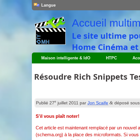
Langue
Accueil multim
Le site ultime po
Home Cinéma et S
Maison intelligente & IdO
HTPC
Aco
Résoudre Rich Snippets Te
e
&
Publié
27
juillet 2011
par
Jon Scaife
déposé sou
S'il vous plaît noter!
Cet article est maintenant remplacé par un nouvel a
(schema.org) à la place des microformats. Si vous s