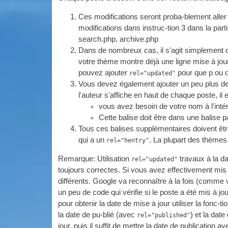
Ces modifications seront proba-blement alle
modifications dans instruc-tion 3 dans la pa
search.php, archive.php
Dans de nombreux cas, il s'agit simplement d
votre thème montre déjà une ligne mise à jour
pouvez ajouter
pour que p ou 
rel="updated"
Vous devez également ajouter un peu plus de
l'auteur s'affiche en haut de chaque poste, il es
vous avez besoin de votre nom à l'inté
Cette balise doit être dans une balise 
Tous ces balises supplémentaires doivent être
qui a un
. La plupart des thèmes
rel="hentry"
Remarque: Utilisation
travaux à la da
rel="updated"
toujours correctes. Si vous avez effectivement mis 
différents. Google va reconnaître à la fois (comme v
un peu de code qui vérifie si le poste a été mis à jour
pour obtenir la date de mise à jour utiliser la fonc-ti
la date de pu-blié (avec
) et la dat
rel="published"
jour, puis il suffit de mettre la date de publication a