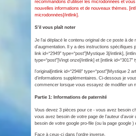
recommandons d'utiliser les microdonnées et vous inv
nouvelles informations et de nouveaux thèmes. [
int
microdonnées[/
intlink
].
S'il vous plaît noter
Je l'ai déplacé le contenu original de ce poste à d
d'augmentation. Il y a des instructions spécifiques 
link id=“2949” type=“post”
]Mystique 3[/
intlink
], [
int­
type=“post”
]Vingt onze[/
intlink
] et [
int­link id=“3017”
l'original[
int­link id=“2948” type=“post”
]Mystique 2 art
d'informations supplémentaires. Ci-dessous je vous 
commencer lorsque vous essayez de modifier un
Partie 1: Informations de paternité
Vous devez 3 pièces pour ce - vous avez besoin cha
vous avez besoin de votre page de l'auteur d'avoir u
besoin de votre google pro-file (ou la page google ) 
Face à ceux-ci dans l'ordre inverse.