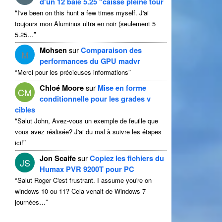
d'un 12 baie 5.25 "caisse pleine tour
“
I've been on this hunt a few times myself
. J'ai
toujours mon Aluminus ultra en noir (seulement 5
”
5.25…
Mohsen
sur
Comparaison des
M
performances du GPU madvr
“
”
Merci pour les précieuses informations
Chloé Moore
sur
Mise en forme
CM
conditionnelle pour les grades v
cibles
“
Salut John, Avez-vous un exemple de feuille que
vous avez réalisée? J'ai du mal à suivre les étapes
”
ici!
Jon Scaife
sur
Copiez les fichiers du
JS
Humax PVR 9200T pour PC
“
Salut Roger C'est frustrant.
I assume you're on
windows
10 ou 11? Cela venait de Windows 7
”
journées…