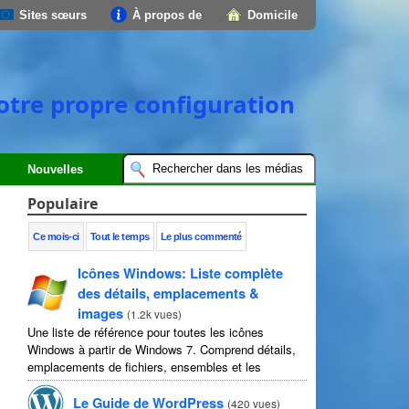
Sites sœurs
À propos de
Domicile
votre propre configuration
Nouvelles
Populaire
Ce mois-ci
Tout le temps
Le plus commenté
Icônes Windows: Liste complète
des détails, emplacements &
images
(
1.2k vues
)
Une liste de référence pour toutes les icônes
Windows à partir de Windows 7. Comprend détails,
emplacements de fichiers, ensembles et les
instructions d'image complets.
Le Guide de WordPress
(
420 vues
)