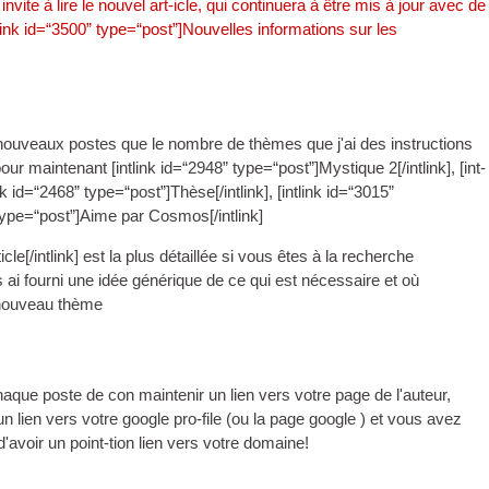
ite à lire le nouvel art-icle, qui continuera à être mis à jour avec de
­link id=“3500” type=“post”
]Nouvelles informations sur les
e nouveaux postes que le nombre de thèmes que j'ai des instructions
pour maintenant [
int­link id=“2948” type=“post”
]Mystique 2[/
intlink
], [
int­
link id=“2468” type=“post”
]Thèse[/
intlink
], [
int­link id=“3015”
 type=“post”
]Aime par Cosmos[/
intlink
]
icle[/
intlink
] est la plus détaillée si vous êtes à la recherche
ai fourni une idée générique de ce qui est nécessaire et où
 nouveau thème
que poste de con maintenir un lien vers votre page de l'auteur,
n lien vers votre google pro-file (ou la page google ) et vous avez
d'avoir un point-tion lien vers votre domaine!