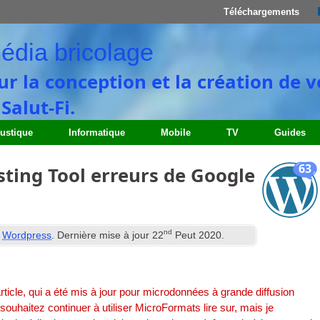
Téléchargements
édia bricolage
ur la conception et la création de 
alut-Fi.
ustique
Informatique
Mobile
TV
Guides
63
sting Tool erreurs de Google
nd
s
Wordpress
. Dernière mise à jour
22
Peut 2020
.
rticle, qui a été mis à jour pour microdonnées à grande diffusion
ouhaitez continuer à utiliser MicroFormats lire sur, mais je