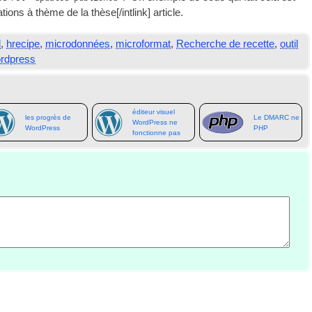
ations à thème de la thèse[/
intlink
] article.
d
,
hrecipe
,
microdonnées
,
microformat
,
Recherche de recette
,
outil
rdpress
éditeur visuel
les progrès de
Le DMARC ne
WordPress ne
WordPress
PHP
fonctionne pas