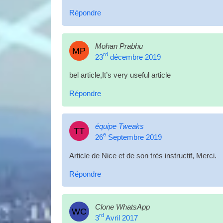
Répondre
Mohan Prabhu
MP
rd
23
décembre 2019
bel article,
It’s very use­ful article
Répondre
équipe Tweaks
TT
e
26
Septembre 2019
Article de Nice et de son très instructif, Merci.
Répondre
Clone WhatsApp
WC
rd
3
Avril 2017