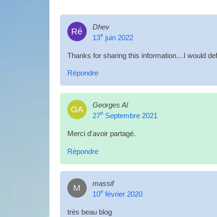
Dhev
Ré
e
13
juin 2022
Thanks for shar­ing this information…I would def­i
Répondre
Georges Al
GA
e
27
Septembre 2021
Merci d'avoir partagé.
Répondre
massif
M
e
10
février 2020
très beau blog