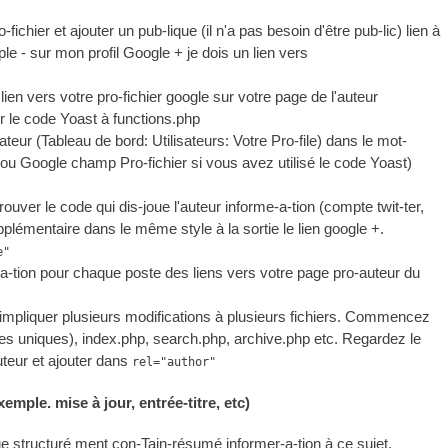
chier et ajouter un pub-lique (il n'a pas besoin d'être pub-lic) lien à
ple - sur mon profil Google + je dois un lien vers
lien vers votre pro-fichier google sur votre page de l'auteur
er le code Yoast à functions.php
ateur (Tableau de bord: Utilisateurs: Votre Pro-file) dans le mot-
u Google champ Pro-fichier si vous avez utilisé le code Yoast)
rouver le code qui dis-joue l'auteur informe-a-tion (compte twit-ter,
upplémentaire dans le même style à la sortie le lien google +.
e"
-a-tion pour chaque poste des liens vers votre page pro-auteur du
ut impliquer plusieurs modifications à plusieurs fichiers. Commencez
ages uniques), index.php, search.php, archive.php etc. Regardez le
uteur et ajouter dans
rel="author"
emple. mise à jour, entrée-titre, etc)
 structuré ment con-Tain-résumé informer-a-tion à ce sujet.