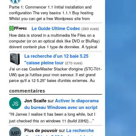
Partie 1: Commencer 1.1
Initial installation and
configuration The very basics
1.1.1
Buy hosting
Whilst you can get a free Wordpress site from
wordpress.com
,
you lose some control and you
Le Guide Ultime Codec
(
360 vues
)
have to serve their
...
How data is stored in a multimedia file Files on a
computer
(
or on an optical disk like DVD or BluRay
)
doivent contenir plus 1 type de données.
A typical
movie will include
...
La recherche d'un 12 baie 5.25
"caisse pleine tour
(
270 vues
)
J'ai un cas CoolerMaster Stacker d'origine (STC-T01-
UW) que je l'utilise pour mon serveur. Il est grand
parce qu'il a 12 5.25" baies d'unités externes. Au
sens strict, il a 11 utilisable comme 1 d'eux ...
commentaires
Jon Scaife
sur
Activer le diaporama
JS
du bureau Windows avec un script
“
Hi James I realise it has been a long while
,
but I
”
just checked this on windows
11 (
build 23H2
)…
Plus de pouvoir
sur
La recherche
MP