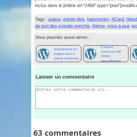
inclus dans le [
int­link id=“2468” type=“post”
]modific
Tags :
auteur
,
entrée-titre
,
hatomentry
,
hCard
,
hfee
de test des extraits enrichis
,
thème
,
mise à jour
,
wo
Vous pourriez aussi aimer..
Centrer
3 façons
verticalement les
d'exécuter WP-
images dans la
CRON
galerie wordpress
manuellement
par défaut
Laisser un commentaire
63
commentaires