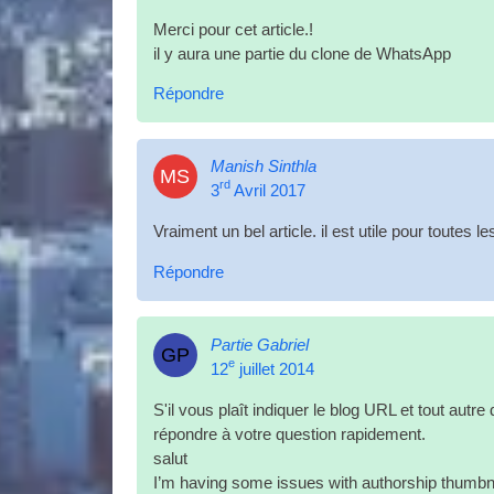
Merci pour cet article.!
il y aura une partie du clone de WhatsApp
Répondre
Manish Sinthla
MS
rd
3
Avril 2017
Vraiment un bel article. il est utile pour toutes 
Répondre
Partie Gabriel
GP
e
12
juillet 2014
S'il vous plaît indiquer le blog
URL
et tout autre
répondre à votre question rapidement.
salut
I’m hav­ing some issues with author­ship thumb­n