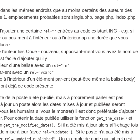
r dans les mêmes endroits que au moins certains des auteurs des
rtie 1. emplacements probables sont single.php, page.php, index.php,
'ajouter une certaine
entrées au code existant ING - e.g. si
rel=""
 ou pos-ment à l'intérieur ou à l'intérieur ap une durée que vous
durée
 l'auteur liés Code - nouveau, supposant-ment vous avez le nom de
t facile d'ajouter qu'il y
rieur d'une balise avec un
.
rel="fn"
par-ent avec un
rel="vcard"
 à l'intérieur d'un élé-ment par-ent (peut-être même la balise body)
 ont déjà ce code présente
te de la poste a été pu-blié, mais à proprement parler est pas
à jour un poste alors les dates mises à jour et publiées seront
ous les humains si vous le montrer) il est donc préférable d'ajouter
. Pour obtenir la date publiée utiliser la fonction
et
get_the_date()
on
. Si il a été mis à jour alors affi-chage fois
get_the_modified_date()
e de mise à jour (avec
). Si le poste n'a pas été mis à
rel="updated"
vec
. Un exemple de code qui fait cela est
rel="updated published"