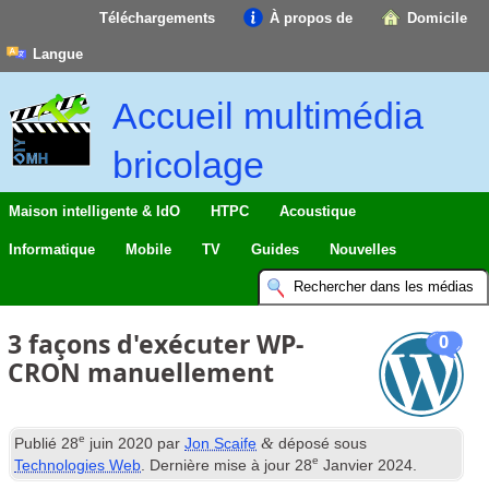
Téléchargements
À propos de
Domicile
Langue
Accueil multimédia
bricolage
Maison intelligente & IdO
HTPC
Acoustique
Informatique
Mobile
TV
Guides
Nouvelles
3 façons d'exécuter WP-
0
CRON manuellement
e
&
Publié
28
juin 2020
par
Jon Scaife
déposé sous
e
Technologies Web
. Dernière mise à jour
28
Janvier 2024
.