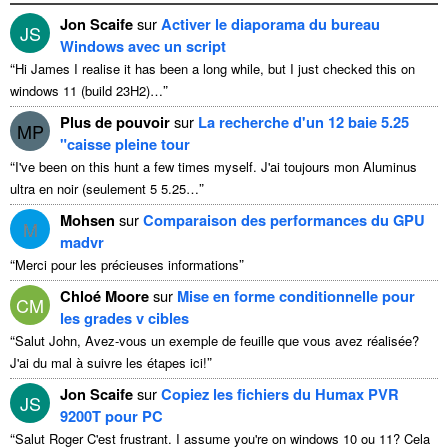
Jon Scaife
sur
Activer le diaporama du bureau
JS
Windows avec un script
“
Hi James I realise it has been a long while
,
but I just checked this on
”
windows
11 (
build 23H2
)…
Plus de pouvoir
sur
La recherche d'un 12 baie 5.25
MP
"caisse pleine tour
“
I've been on this hunt a few times myself
. J'ai toujours mon Aluminus
”
ultra en noir (seulement 5 5.25…
Mohsen
sur
Comparaison des performances du GPU
M
madvr
“
”
Merci pour les précieuses informations
Chloé Moore
sur
Mise en forme conditionnelle pour
CM
les grades v cibles
“
Salut John, Avez-vous un exemple de feuille que vous avez réalisée?
”
J'ai du mal à suivre les étapes ici!
Jon Scaife
sur
Copiez les fichiers du Humax PVR
JS
9200T pour PC
“
Salut Roger C'est frustrant.
I assume you're on windows
10 ou 11? Cela