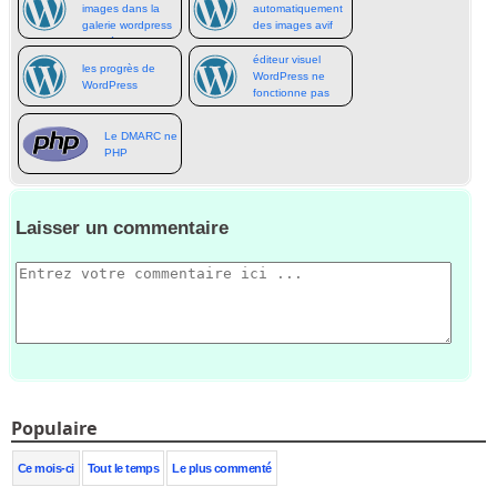
images dans la
automatiquement
galerie wordpress
des images avif
par défaut
avec wordpress
éditeur visuel
les progrès de
WordPress ne
WordPress
fonctionne pas
Le DMARC ne
PHP
Laisser un commentaire
Populaire
Ce mois-ci
Tout le temps
Le plus commenté