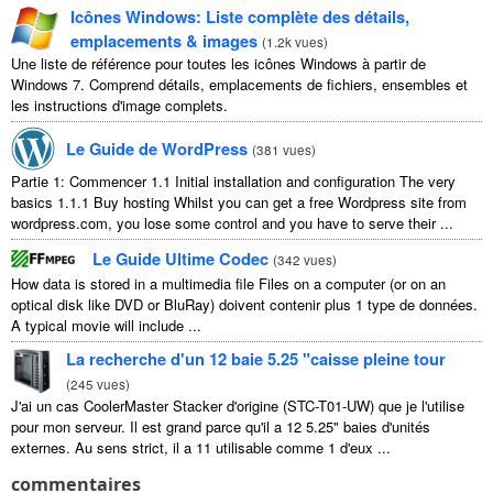
Icônes Windows: Liste complète des détails,
emplacements & images
(
1.2k vues
)
Une liste de référence pour toutes les icônes Windows à partir de
Windows 7. Comprend détails, emplacements de fichiers, ensembles et
les instructions d'image complets.
Le Guide de WordPress
(
381 vues
)
Partie 1: Commencer 1.1
Initial installation and configuration The very
basics
1.1.1
Buy hosting Whilst you can get a free Wordpress site from
wordpress.com
,
you lose some control and you have to serve their
...
Le Guide Ultime Codec
(
342 vues
)
How data is stored in a multimedia file Files on a computer
(
or on an
optical disk like DVD or BluRay
) doivent contenir plus 1 type de données.
A typical movie will include
...
La recherche d'un 12 baie 5.25 "caisse pleine tour
(
245 vues
)
J'ai un cas CoolerMaster Stacker d'origine (STC-T01-UW) que je l'utilise
pour mon serveur. Il est grand parce qu'il a 12 5.25" baies d'unités
externes. Au sens strict, il a 11 utilisable comme 1 d'eux ...
commentaires