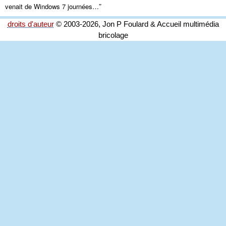
”
venait de Windows 7 journées…
droits d'auteur
© 2003-2026, Jon P Foulard & Accueil multimédia
bricolage