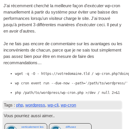
J'ai récemment cherché la meilleure façon d'exécuter wp-cron
manuellement à partir du système pour éviter une baisse des
performances lorsqu'un visiteur charge le site. J'ai trouvé
jusqu'à présent 3 différentes manières d'exécuter ceci. Il peut y
en avoir d'autres.
Je ne fais pas encore de commentaire sur les avantages ou les
inconvénients de chacun, parce que je ne sais tout simplement
pas assez bien pour être en mesure de faire des
recommandations…
wget -q -O - https://votredomaine.tld / wp-cron.php?doin
wp cron event run --due-now --path='/path/to/wordpress/'
php /path/to/wordpress/wp-cron.php >/dev / null 2>&1
Tags :
php
,
wordpress
,
wp-cli
,
wp-cron
Vous pourriez aussi aimer..
Centrer
Générez et
verticalement les
diffusez