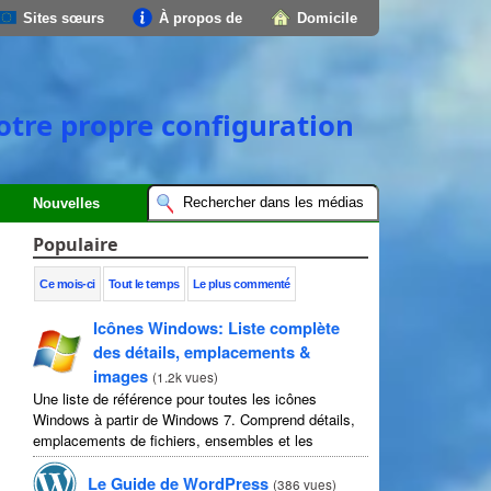
Sites sœurs
À propos de
Domicile
votre propre configuration
Nouvelles
Populaire
Ce mois-ci
Tout le temps
Le plus commenté
Icônes Windows: Liste complète
des détails, emplacements &
images
(
1.2k vues
)
Une liste de référence pour toutes les icônes
Windows à partir de Windows 7. Comprend détails,
emplacements de fichiers, ensembles et les
instructions d'image complets.
Le Guide de WordPress
(
386 vues
)