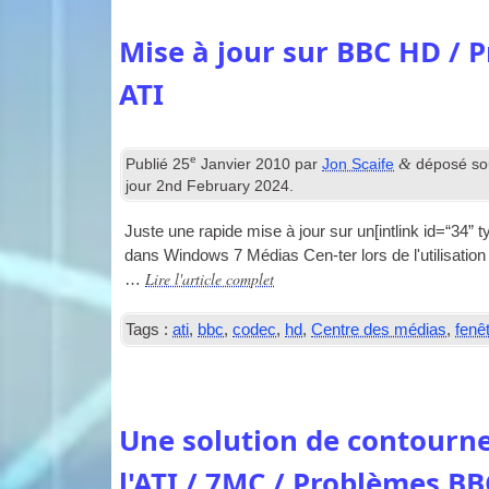
Mise à jour sur BBC HD / 
ATI
e
&
Publié
25
Janvier 2010
par
Jon Scaife
déposé s
jour
2
nd February
2024
.
Juste une rapide mise à jour sur un[
int­link id=“34”
dans Windows 7 Médias Cen-ter lors de l'utilisation
Lire l'article complet
…
Tags :
ati
,
bbc
,
codec
,
hd
,
Centre des médias
,
fenê
Une solution de contourn
l'ATI / 7MC / Problèmes B