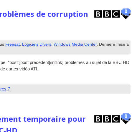
0
Problèmes de corruption
ous
Freesat
,
Logiciels Divers
,
Windows Media Center
. Dernière mise à
 type=“post”
]post précédent[/
intlink
] problèmes au sujet de la BBC HD
 de cartes vidéo ATI.
tres 7
0
ement temporaire pour
BC-HD