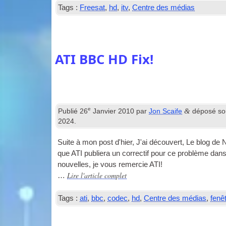
Tags :
Freesat
,
hd
,
itv
,
Centre des médias
ATI BBC HD Fix!
e
&
Publié
26
Janvier 2010
par
Jon Scaife
déposé s
2024
.
Suite à mon post d'hier, J'ai découvert, Le blog de
que ATI publiera un correctif pour ce problème dans 
nouvelles, je vous remercie ATI!
Lire l'article complet
…
Tags :
ati
,
bbc
,
codec
,
hd
,
Centre des médias
,
fenê