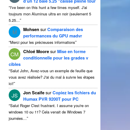
d'un 12 baie 5.25 "caisse pleine tour
“
I've been on this hunt a few times myself
. J'ai
toujours mon Aluminus ultra en noir (seulement 5
”
5.25…
Mohsen
sur
Comparaison des
M
performances du GPU madvr
“
”
Merci pour les précieuses informations
Chloé Moore
sur
Mise en forme
CM
conditionnelle pour les grades v
cibles
“
Salut John, Avez-vous un exemple de feuille que
vous avez réalisée? J'ai du mal à suivre les étapes
”
ici!
Jon Scaife
sur
Copiez les fichiers du
JS
Humax PVR 9200T pour PC
“
Salut Roger C'est frustrant.
I assume you're on
windows
10 ou 11? Cela venait de Windows 7
”
journées…