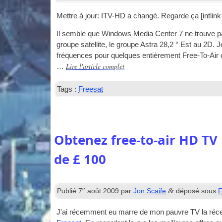
Mettre à jour: ITV-HD a changé. Regarde ça [
int­li
Il semble que Windows Media Center 7 ne trouve p
groupe satellite, le groupe Astra 28,2 ° Est au 2D.
fréquences pour quelques entièrement Free-To-Air ch
Lire l'article complet
…
Tags :
Freesat
Obtenez free-to-air HD TV 
de £ 100
e
&
Publié
7
août 2009
par
Jon Scaife
déposé sous
F
J'ai récemment eu marre de mon pauvre
TV
la réc