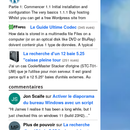
Partie 1: Commencer 1.1
Initial installation and
configuration The very basics
1.1.1
Buy hosting
Whilst you can get a free Wordpress site from
wordpress.com
,
you lose some control and you
Le Guide Ultime Codec
(
345 vues
)
have to serve their
...
How data is stored in a multimedia file Files on a
computer
(
or on an optical disk like DVD or BluRay
)
doivent contenir plus 1 type de données.
A typical
movie will include
...
La recherche d'un 12 baie 5.25
"caisse pleine tour
(
251 vues
)
J'ai un cas CoolerMaster Stacker d'origine (STC-T01-
UW) que je l'utilise pour mon serveur. Il est grand
parce qu'il a 12 5.25" baies d'unités externes. Au
sens strict, il a 11 utilisable comme 1 d'eux ...
commentaires
Jon Scaife
sur
Activer le diaporama
JS
du bureau Windows avec un script
“
Hi James I realise it has been a long while
,
but I
”
just checked this on windows
11 (
build 23H2
)…
Plus de pouvoir
sur
La recherche
MP