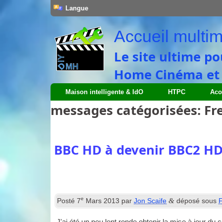
Langue
Accueil multim
Le site ultime po
Home Cinéma et S
Maison intelligente & IdO
HTPC
Aco
messages catégorisées:
Fr
BBC HD à devenir BBC2 H
e
&
Posté
7
Mars 2013
par
Jon Scaife
déposé sous