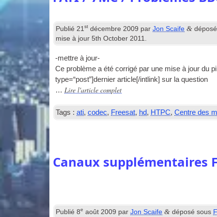
st
&
Publié
21
décembre 2009
par
Jon Scaife
déposé
mise à jour
5
th October
2011
.
-mettre à jour-
Ce problème a été corrigé par une mise à jour du pilo
type=“post”
]dernier article[/
intlink
] sur la question
Lire l'article complet
…
Tags :
ati
,
codec
,
Freesat
,
hd
,
HTPC
,
Centre des m
Canaux supplémentaires F
e
&
Publié
8
août 2009
par
Jon Scaife
déposé sous
F