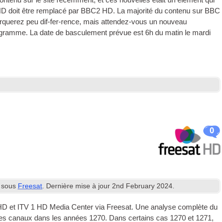
 contenu sur le site récemment, et ces nouvelles était un élément qui
D doit être remplacé par BBC2 HD. La majorité du contenu sur BBC
arquerez peu dif-fer-rence, mais attendez-vous un nouveau
gramme. La date de basculement prévue est 6h du matin le mardi
0
 sous
Freesat
. Dernière mise à jour
2
nd February
2024
.
1 HD et ITV 1 HD Media Center via Freesat. Une analyse complète du
les canaux dans les années 1270. Dans certains cas 1270 et 1271,