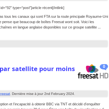
nk id=“92” type=“post”
]article récent[/
intlink
]
as tous les canaux qui sont
FTA
sur la route principale
Royaume-Uni
 Je pense que beaucoup de boîtes Freesat wont soit. Voici les
aînes en langue anglaise disponibles sur ce groupe satellite ...
0
par satellite pour moins
reesat
. Dernière mise à jour
2
nd February
2024
.
eption et l'incapacité à obtenir BBC via TNT et décidé d'enquêter