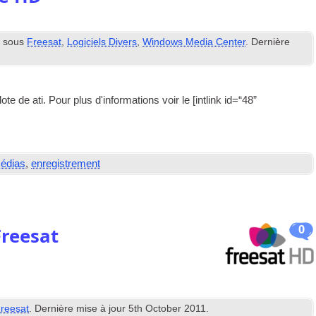
 sous
Freesat
,
Logiciels Divers
,
Windows Media Center
. Dernière
te de ati. Pour plus d'informations voir le [
int­link id=“48”
édias
,
enregistrement
0
reesat
reesat
. Dernière mise à jour
5
th October
2011
.