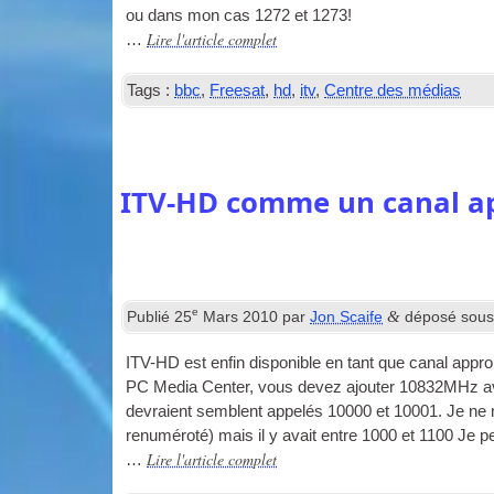
ou dans mon cas 1272 et 1273!
Lire l'article complet
…
Tags :
bbc
,
Freesat
,
hd
,
itv
,
Centre des médias
ITV-HD comme un canal a
e
&
Publié
25
Mars 2010
par
Jon Scaife
déposé sou
ITV-HD est enfin disponible en tant que canal appr
PC Media Center, vous devez ajouter 10832MHz av
devraient semblent appelés 10000 et 10001. Je ne 
renuméroté) mais il y avait entre 1000 et 1100 Je 
Lire l'article complet
…