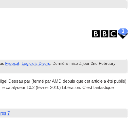
3
ous
Freesat
,
Logiciels Divers
. Dernière mise à jour
2
nd February
 Nigel Dessau par (fermé par AMD depuis que cet article a été publié),
le catalyseur 10.2 (février 2010) Libération. C'est fantastique
tres 7