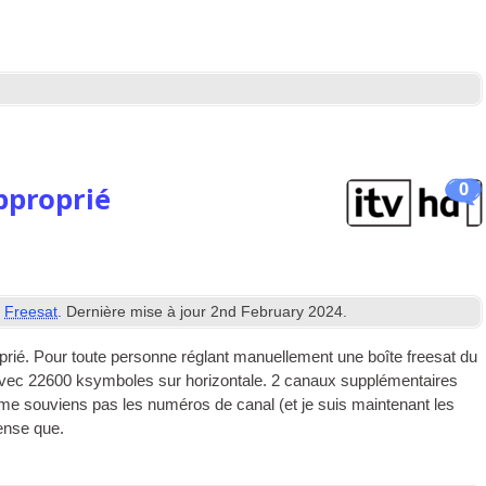
0
pproprié
s
Freesat
. Dernière mise à jour
2
nd February
2024
.
oprié. Pour toute personne réglant manuellement une boîte freesat du
ec 22600 ksymboles sur horizontale. 2 canaux supplémentaires
me souviens pas les numéros de canal (et je suis maintenant les
pense que.