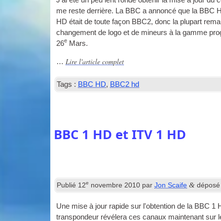
J'ai été un peu lent ronde obtenir la mise à jour du
me reste derrière. La BBC a annoncé que la BBC H
HD était de toute façon BBC2, donc la plupart rem
changement de logo et de mineurs à la gamme pro
e
26
Mars.
Lire l'article complet
…
Tags :
BBC HD
,
BBC2 hd
BBC 1 HD et ITV 1 HD
e
&
Publié
12
novembre 2010
par
Jon Scaife
déposé
Une mise à jour rapide sur l'obtention de la BBC 
transpondeur révélera ces canaux maintenant sur 