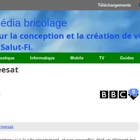
Téléchargements
édia bricolage
ur la conception et la création de 
alut-Fi.
ustique
Informatique
Mobile
TV
Guides
eesat
0
D
Freesat
.