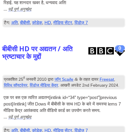
रिहाई. यह शानदार खबर है, धन्यवाद अति!
पढ़ें पूर्ण अनुच्छेद
...
टैग:
अति
,
बीबीसी
,
कोडेक
,
HD
,
मीडिया सेंटर
,
विंडोज़ 7
बीबीसी HD पर अद्यतन / अति
0
भ्रष्टाचार के मुद्दों
वें
&
प्रकाशित
25
जनवरी 2010
द्वारा
जॉन Scaife
के तहत दायर
Freesat
,
विविध सॉफ्टवेयर
,
विंडोज मीडिया केंद्र
. आखरी अपडेट
2
nd February
2024
.
एक पर बस एक त्वरित अद्यतन[
int­link id=“34” type=“post”
]
previous
post
[/
intlink
] जीत Dows में बीबीसी के साथ HD के बारे में समस्या lems 7
मीडिया केंद्र आतंकवाद अति वीडियो कार्ड का उपयोग करते समय.
पढ़ें पूर्ण अनुच्छेद
...
टैग:
अति
,
बीबीसी
,
कोडेक
,
HD
,
मीडिया सेंटर
,
विंडोज़ 7