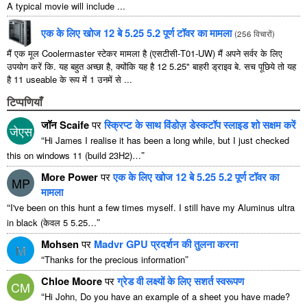
A typical movie will include
...
एक के लिए खोज 12 बे 5.25 5.2 पूर्ण टॉवर का मामला
(
256 विचारों
)
मैं एक मूल Coolermaster स्टेकर मामला है (एसटीसी-T01-UW) मैं अपने सर्वर के लिए
उपयोग करें कि. यह बहुत अच्छा है, क्योंकि यह है 12 5.25" बाहरी ड्राइव बे. सच पूछिये तो यह
है 11 useable के रूप में 1 उनमें से ...
टिप्पणियाँ
जॉन Scaife
पर
स्क्रिप्ट के साथ विंडोज़ डेस्कटॉप स्लाइड शो सक्षम करें
जेएस
“
Hi James I realise it has been a long while
,
but I just checked
”
this on windows
11 (
build 23H2
)…
More Power
पर
एक के लिए खोज 12 बे 5.25 5.2 पूर्ण टॉवर का
MP
मामला
“
I've been on this hunt a few times myself
.
I still have my Aluminus ultra
”
in black
(केवल 5 5.25…
Mohsen
पर
Madvr GPU प्रदर्शन की तुलना करना
M
“
”
Thanks for the precious information
Chloe Moore
पर
ग्रेड वी लक्ष्यों के लिए सशर्त स्वरूपण
CM
“
Hi John
,
Do you have an example of a sheet you have made
?