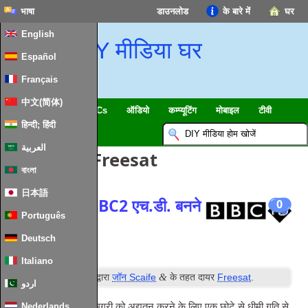
भाषा
डाउनलोड
के बारे में
घर
English
DIY मीडिया घर
Español
Français
中文(简体)
स्मार्ट घर & IoT
HTPCs
ऑडियो
कम्प्यूटिंग
मोबाइल
टीवी
हिन्दी; हिंदी
गाइड
समाचार
العربية
पोस्ट वर्गीकृत:
Freesat
বাংলা
日本語
बीबीसी एच.डी. BBC2 एच.डी. बनने
0
Português
के लिए
Deutsch
Italiano
वें
&
की तैनाती
7
मार्च 2013
द्वारा
जॉन Scaife
के तहत दायर
Freesat
.
اردو
मैं हाल ही में साइट पर सामग्री को अद्यतन करने के लिए एक छोटे से धीमी गति से
Nederlands