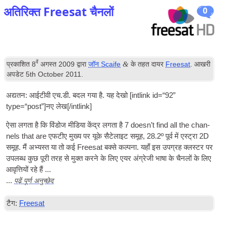
अतिरिक्त Freesat चैनलों
0
वें
&
प्रकाशित
8
अगस्त 2009
द्वारा
जॉन Scaife
के तहत दायर
Freesat
. आखरी
अपडेट
5
th October
2011
.
अद्यतन: आईटीवी एच.डी. बदल गया है. यह देखो [
int­link id=“92”
type=“post”
]नए लेख[/
intlink
]
ऐसा लगता है कि विंडोज मीडिया केंद्र लगता है 7
does­n’t find all the chan­
nels that are
एफटीए
मुख्य पर
यूके
सैटेलाइट समूह, 28.2º पूर्व में एस्ट्रा 2D
समूह. मैं अभ्यस्त या तो कई Freesat बक्से कल्पना. यहाँ इस उपग्रह क्लस्टर पर
उपलब्ध कुछ पूरी तरह से मुक्त करने के लिए एयर अंग्रेजी भाषा के चैनलों के लिए
आवृत्तियों रहे हैं ...
पढ़ें पूर्ण अनुच्छेद
...
टैग:
Freesat