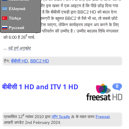
हो रही दौर किया गया है, और इस खबर में एक आइटम है कि पीछे छोड़ दिया गया
Ελληνικά
था। बीबीसी की घोषणा की है कि बीबीसी एचडी द्वारा BBC2 HD को बदल देना
चाहिए। BBC HD पर सामग्री के बहुमत BBC2 से वैसे भी था, तो सबसे छोटे
Türkçe
मतभेद fer खिलाडि़यों नोटिस जाएगा, लेकिन कार्यक्रम लाइन अप करने के लिए
Русский
एक नया लोगो और मामूली परिवर्तन की उम्मीद है। उम्मीद बदलाव तिथि मंगलवार
वें
को 6:00 है 26
मार्च.
पढ़ें पूर्ण अनुच्छेद
...
टैग:
बीबीसी HD
,
BBC2 HD
बीबीसी 1
HD and ITV 1 HD
0
वें
&
प्रकाशित
12
नवंबर 2010
द्वारा
जॉन Scaife
के तहत दायर
Freesat
.
आखरी अपडेट
2
nd February
2024
.