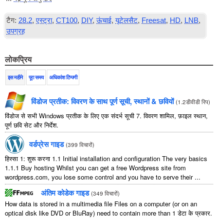
टैग:
28.2
,
एस्ट्रा
,
CT100
,
DIY
,
ऊंचाई
,
यूटेलसैट
,
Freesat
,
HD
,
LNB
,
उपग्रह
लोकप्रिय
इस महीने
पूरा समय
अधिकांश टिप्पणी
विंडोज प्रतीक: विवरण के साथ पूर्ण सूची, स्थानों & छवियों
(
1.2डीवीडी रिप
)
विंडोज से सभी Windows प्रतीक के लिए एक संदर्भ सूची 7. विवरण शामिल, फ़ाइल स्थान,
पूर्ण छवि सेट और निर्देश.
वर्डप्रेस गाइड
(
399 विचारों
)
हिस्सा 1: शुरू करना 1.1
Initial installation and configuration The very basics
1.1.1
Buy hosting Whilst you can get a free Wordpress site from
wordpress.com
,
you lose some control and you have to serve their
...
अंतिम कोडेक गाइड
(
349 विचारों
)
How data is stored in a multimedia file Files on a computer
(
or on an
optical disk like DVD or BluRay
)
need to contain more than
1 डेटा के प्रकार.