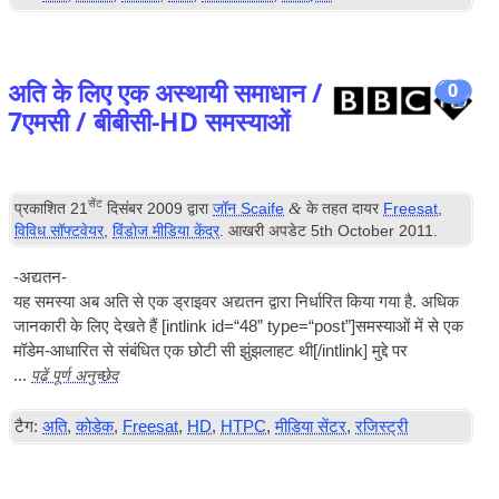
अति के लिए एक अस्थायी समाधान /
0
7एमसी / बीबीसी-HD समस्याओं
सेंट
&
प्रकाशित
21
दिसंबर 2009
द्वारा
जॉन Scaife
के तहत दायर
Freesat
,
विविध सॉफ्टवेयर
,
विंडोज मीडिया केंद्र
. आखरी अपडेट
5
th October
2011
.
-अद्यतन-
यह समस्या अब अति से एक ड्राइवर अद्यतन द्वारा निर्धारित किया गया है. अधिक
जानकारी के लिए देखते हैं [
int­link id=“48” type=“post”
]समस्याओं में से एक
मॉडेम-आधारित से संबंधित एक छोटी सी झुंझलाहट थी[/
intlink
] मुद्दे पर
पढ़ें पूर्ण अनुच्छेद
...
टैग:
अति
,
कोडेक
,
Freesat
,
HD
,
HTPC
,
मीडिया सेंटर
,
रजिस्ट्री