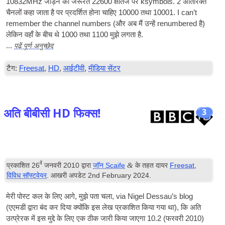
10832MHz जोड़ने की जरूरत 22600 क्षैतिज पर ksymbols. 2 अतिरिक्त
चैनलों कहा जाता है पर प्रदर्शित होना चाहिए 10000 तथा 10001.
I can­’t
remem­ber the chan­nel num­bers
(और अब मैं उन्हें renumbered है)
लेकिन वहाँ के बीच थे 1000 तथा 1100 मुझे लगता है.
पढ़ें पूर्ण अनुच्छेद
...
टैग:
Freesat
,
HD
,
आईटीवी
,
मीडिया सेंटर
अति बीबीसी HD फिक्स!
3
वें
&
प्रकाशित
26
जनवरी 2010
द्वारा
जॉन Scaife
के तहत दायर
Freesat
,
विविध सॉफ्टवेयर
. आखरी अपडेट
2
nd February
2024
.
मेरी पोस्ट कल के लिए आगे, मुझे पता चला,
via Nigel Des­sau’s blog
(एएमडी द्वारा बंद कर दिया क्योंकि इस लेख प्रकाशित किया गया था), कि अति
उत्प्रेरक में इस मुद्दे के लिए एक ठीक जारी किया जाएगा 10.2 (फरवरी 2010)