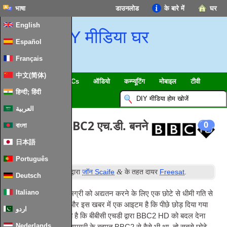
भाषा
डाउनलोड
के बारे में
घर
English
DIY मीडिया घर
Español
Français
中文(简体)
स्मार्ट घर & IoT
HTPCs
ऑडियो
कम्प्यूटिंग
मोबाइल
टीवी
हिन्दी; हिंदी
गाइड
समाचार
العربية
बीबीसी एच.डी. BBC2 एच.डी. बनने
0
বাংলা
के लिए
日本語
Português
वें
&
प्रकाशित
7
मार्च 2013
द्वारा
जॉन Scaife
के तहत दायर
Freesat
.
Deutsch
Italiano
मैं हाल ही में साइट पर सामग्री को अद्यतन करने के लिए एक छोटे से धीमी गति से
हो रही दौर किया गया है, और इस खबर में एक आइटम है कि पीछे छोड़ दिया गया
اردو
था। बीबीसी की घोषणा की है कि बीबीसी एचडी द्वारा BBC2 HD को बदल देना
Nederlands