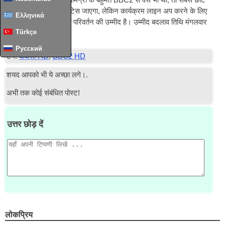
चाहिए। BBC HD पर सामग्री के बहुमत BBC2 से वैसे भी था, तो सबसे छोटे
मतभेद fer खिलाडि़यों नोटिस जाएगा, लेकिन कार्यक्रम लाइन अप करने के लिए
Ελληνικά
एक नया लोगो और मामूली परिवर्तन की उम्मीद है। उम्मीद बदलाव तिथि मंगलवार
वें
Türkçe
को 6:00 है 26
मार्च.
Русский
टैग:
बीबीसी HD
,
BBC2 HD
शयद आपको भी ये अच्छा लगे।.
अभी तक कोई संबंधित पोस्ट!
उत्तर छोड़ दें
लोकप्रिय