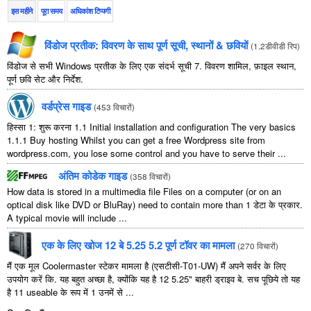
इस महीने
पूरा समय
अधिकांश टिप्पणी
विंडोज प्रतीक: विवरण के साथ पूर्ण सूची, स्थानों & छवियों
(
1.2डीवीडी रिप
)
विंडोज से सभी Windows प्रतीक के लिए एक संदर्भ सूची 7. विवरण शामिल, फ़ाइल स्थान,
पूर्ण छवि सेट और निर्देश.
वर्डप्रेस गाइड
(
453 विचारों
)
हिस्सा 1: शुरू करना 1.1
Initial installation and configuration The very basics
1.1.1
Buy hosting Whilst you can get a free Wordpress site from
wordpress.com
,
you lose some control and you have to serve their
...
अंतिम कोडेक गाइड
(
358 विचारों
)
How data is stored in a multimedia file Files on a computer
(
or on an
optical disk like DVD or BluRay
)
need to contain more than
1 डेटा के प्रकार.
A typical movie will include
...
एक के लिए खोज 12 बे 5.25 5.2 पूर्ण टॉवर का मामला
(
270 विचारों
)
मैं एक मूल Coolermaster स्टेकर मामला है (एसटीसी-T01-UW) मैं अपने सर्वर के लिए
उपयोग करें कि. यह बहुत अच्छा है, क्योंकि यह है 12 5.25" बाहरी ड्राइव बे. सच पूछिये तो यह
है 11 useable के रूप में 1 उनमें से ...