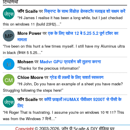
टिप्पणियाँ
जॉन Scaife
पर
स्क्रिप्ट के साथ विंडोज़ डेस्कटॉप स्लाइड शो सक्षम करें
जेएस
“
Hi James I realise it has been a long while
,
but I just checked
”
this on windows
11 (
build 23H2
)…
More Power
पर
एक के लिए खोज 12 बे 5.25 5.2 पूर्ण टॉवर का
MP
मामला
“
I've been on this hunt a few times myself
.
I still have my Aluminus ultra
”
in black
(केवल 5 5.25…
Mohsen
पर
Madvr GPU प्रदर्शन की तुलना करना
M
“
”
Thanks for the precious information
Chloe Moore
पर
ग्रेड वी लक्ष्यों के लिए सशर्त स्वरूपण
CM
“
Hi John
,
Do you have an example of a sheet you have made
?
”
Struggling following the steps here
!
जॉन Scaife
पर
कॉपी फ़ाइलों HUMAX पीवीआर 9200T से पीसी के
जेएस
लिए
“
Hi Roger That is frustrating
.
I assume you're on windows
10 या 11?
This
”
was from the Windows
7 दिनों…
Copyright
© 2003-2026, जॉन पी Scaife & DIY मीडिया घर