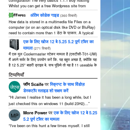
configuration The very basics
1.1.1
Buy hosting
Whilst you can get a free Wordpress site from
wordpress.com
,
you lose some control and you
अंतिम कोडेक गाइड
(
360 विचारों
)
have to serve their
...
How data is stored in a multimedia file Files on a
computer
(
or on an optical disk like DVD or BluRay
)
need to contain more than
1 डेटा के प्रकार.
A typical
movie will include
...
एक के लिए खोज 12 बे 5.25 5.2 पूर्ण टॉवर का
मामला
(
271 विचारों
)
मैं एक मूल Coolermaster स्टेकर मामला है (एसटीसी-T01-UW)
मैं अपने सर्वर के लिए उपयोग करें कि. यह बहुत अच्छा है, क्योंकि यह
है 12 5.25" बाहरी ड्राइव बे. सच पूछिये तो यह है 11 useable के
रूप में 1 उनमें से ...
टिप्पणियाँ
जॉन Scaife
पर
स्क्रिप्ट के साथ विंडोज़
जेएस
डेस्कटॉप स्लाइड शो सक्षम करें
“
Hi James I realise it has been a long while
,
but I
”
just checked this on windows
11 (
build 23H2
)…
More Power
पर
एक के लिए खोज 12 बे 5.25
MP
5.2 पूर्ण टॉवर का मामला
“
I've been on this hunt a few times myself
.
I still