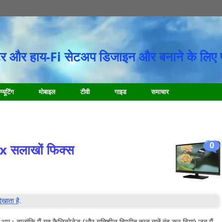
र और हाय-Fi सेटअप डिजाइन और बनाने के लिए 
प्यूटिंग
मोबाइल
टीवी
गाइड
समाचार
0
ox सलाखों फिक्स
िखाता है
.