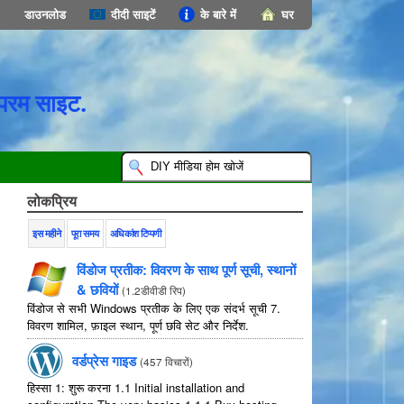
डाउनलोड
दीदी साइटें
के बारे में
घर
परम साइट.
लोकप्रिय
इस महीने
पूरा समय
अधिकांश टिप्पणी
विंडोज प्रतीक: विवरण के साथ पूर्ण सूची, स्थानों
& छवियों
(
1.2डीवीडी रिप
)
विंडोज से सभी Windows प्रतीक के लिए एक संदर्भ सूची 7.
विवरण शामिल, फ़ाइल स्थान, पूर्ण छवि सेट और निर्देश.
वर्डप्रेस गाइड
(
457 विचारों
)
हिस्सा 1: शुरू करना 1.1
Initial installation and