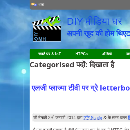
भाषा
DIY मीडिया घर
अपनी खुद की होम थिएट
स्मार्ट घर & IoT
HTPCs
ऑडियो
कम्
Categorised पदों:
दिखाता है
एलजी प्लाज्मा टीवी पर ग्रे letterb
वें
&
की तैनाती
29
जनवरी 2014
द्वारा
जॉन Scaife
के तहत दायर
द