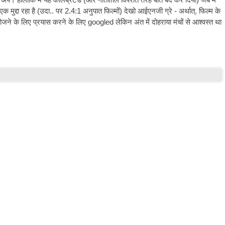
अप। हालांकि मैं यह कैलिब्रेटेड (और गतिशील विपरीत तरह बातें बंद कर दिया) जब मैं
मुद्दा रहा है (उदा.. पर 2.4:1 अनुपात फिल्मों) देखो आईएनजी ग्रे - अर्थात्. फिल्म के
 खोजने के लिए प्रयास करने के लिए googled लेकिन अंत में दोहराया मंचों से आश्वस्त था