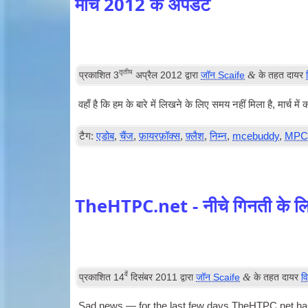
मार्च 2012 के अपडेट
तृतीय
&
प्रकाशित
3
अप्रैल 2012
द्वारा
जॉन Scaife
के तहत दायर
वहाँ है कि हम के बारे में लिखने के लिए समय नहीं मिला है, मार्च म
टैग:
एडोब
,
चैंज
,
फ़ायरफ़ॉक्स
,
फ़्लैश
,
निम्न
,
mcebuddy
,
MPC
TheHTPC.net - नीचे गिनती के लि
वें
&
प्रकाशित
14
दिसंबर 2011
द्वारा
जॉन Scaife
के तहत दायर
व
Sad news — for the last few days TheHTPC.net has