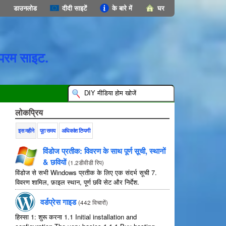
डाउनलोड
दीदी साइटें
के बारे में
घर
परम साइट.
लोकप्रिय
इस महीने
पूरा समय
अधिकांश टिप्पणी
विंडोज प्रतीक: विवरण के साथ पूर्ण सूची, स्थानों
& छवियों
(
1.2डीवीडी रिप
)
विंडोज से सभी Windows प्रतीक के लिए एक संदर्भ सूची 7.
विवरण शामिल, फ़ाइल स्थान, पूर्ण छवि सेट और निर्देश.
वर्डप्रेस गाइड
(
442 विचारों
)
हिस्सा 1: शुरू करना 1.1
Initial installation and