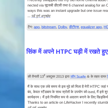
I recently swapped out my old home cinema audio 
nec­ted via
यूएसबी
डीएसी
तथा 6
chan­nel ana­log for 
ways this was an instant upgrade but one issue re
पढ़ें पूर्ण अनुच्छेद
...
टैग:
apo
,
bitstream
,
Dolby
,
डीटीएस
,
equalizer apo
,
HD
सिंक में अपने HTPC घड़ी में रखते हुए
वें
&
की तैनाती
13
अक्टूबर 2013
द्वारा
जॉन Scaife
के तहत दायर
मैं के साथ एक लंबे समय से इस मुद्दे को मिला है मेरी
HTPC
जहां य
बंद, केवल स्टैंडबाय के साथ स्रोतों के उपयोग को-ised, मैं इसे श
कार्यक्रम। मैं इसे नियमित रूप से अद्यतन बनाने के लिए खिड़किय
Thanks to an art­icle on Life­Hack­er I recently stu
पढ़ें पूर्ण अनुच्छेद