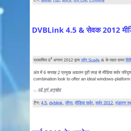
टैग:
डीवीडी
,
HD
,
MKV
,
दर्ज टीवी
,
ट्रांसकोड
DVBLink 4.5 & सेवक 2012 मीडिय
वें
&
प्रकाशित
6
अगस्त 2012
द्वारा
जॉन Scaife
के तहत दायर
विव
अंत में 6 सप्ताह 2 प्रमुख अद्यतन पूरी तरह से मीडिया सर्वर
com­bin­a­tion look to offer an ideal win­dows-plat­f
पढ़ें पूर्ण अनुच्छेद
...
टैग:
4.5
,
dvblink
,
जीना
,
मीडिया सर्वर
,
सर्वर 2012
,
भंडारण स्