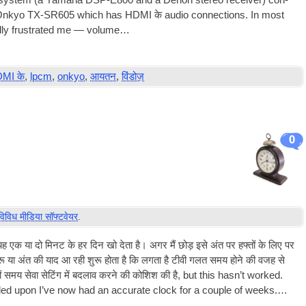
sys­tem
(
a Yamaha DSP-E800 and a Den­on ste­reo receiv­er
)
con­
an Onkyo TX-SR605 which has
HDMI के
audio con­nec­tions
.
In most
ally frus­trated me — volume…
MI के
,
lpcm
,
onkyo
,
आयतन
,
विंडोज़
0
विविध मीडिया सॉफ्टवेयर
.
ह एक या दो मिनट के हर दिन खो देता है। अगर मैं छोड़ इसे अंत पर हफ्तों के लिए पर
ुरू या अंत की याद आ रही शुरू होता है कि लगता है
टीवी
गलत समय होने की वजह से
ों समय सेवा सेटिंग में बदलाव करने की कोशिश की है,
but this has­n’t worked.
mbled upon I’ve now had an accur­ate clock for a couple of weeks.…