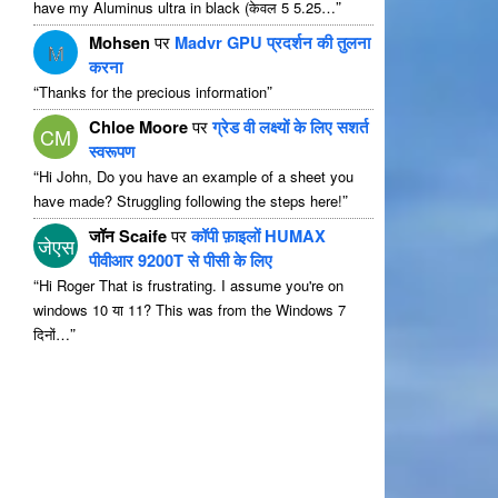
”
have my Aluminus ultra in black
(केवल 5 5.25…
Mohsen
पर
Madvr GPU प्रदर्शन की तुलना
M
करना
“
”
Thanks for the precious information
Chloe Moore
पर
ग्रेड वी लक्ष्यों के लिए सशर्त
CM
स्वरूपण
“
Hi John
,
Do you have an example of a sheet you
”
have made
?
Struggling following the steps here
!
जॉन Scaife
पर
कॉपी फ़ाइलों HUMAX
जेएस
पीवीआर 9200T से पीसी के लिए
“
Hi Roger That is frustrating
.
I assume you're on
windows
10 या 11?
This was from the Windows
7
”
दिनों…