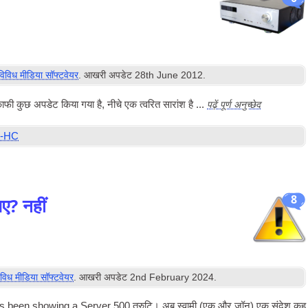
विविध मीडिया सॉफ्टवेयर
. आखरी अपडेट
28
th June
2012
.
पढ़ें पूर्ण अनुच्छेद
ें काफी कुछ अपडेट किया गया है, नीचे एक त्वरित सारांश है ...
-HC
8
ए? नहीं
िविध मीडिया सॉफ्टवेयर
. आखरी अपडेट
2
nd February
2024
.
 been show­ing a Serv­er
500 त्रुटि। अब स्वामी (एक और जॉन) एक संदेश कह