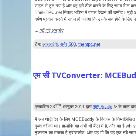
साइट से टूट गया है और वह इसे ठीक करने के लिए समय मिल करने मे
TheHTPC.net निकट भविष्य में वापस देखने की उम्मीद। मुझे आश
दर्पण प्रदान करने में सक्षम हो जाएगा कि उसके बाद होने के लिए
पढ़ें पूर्ण अनुच्छेद
...
टैग:
आरआईपी
,
सर्वर 500
,
thehtpc.net
एम सी TVConverter: MCEBuddy
तृतीय
&
प्रकाशित
23
अक्टूबर 2011
द्वारा
जॉन Scaife
के तहत दा
मैं अब थोड़ी देर के लिए MCEBuddy के विकास के निम्नलिखित 
मुक्त तरीका था। हालांकि यह अभी भी बीटा में है, और यह है whils
नुकसान का मतलब है ट्रांसकोड, और यह भी कि यह एक लंबे समय के