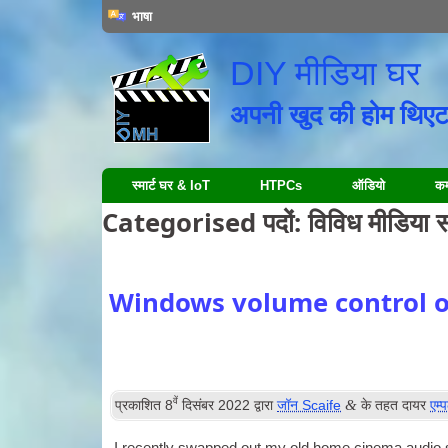
भाषा
DIY मीडिया घर
अपनी खुद की होम थिएट
स्मार्ट घर & IoT
HTPCs
ऑडियो
कम्
Categorised पदों:
विविध मीडिया स
Windows volume control 
वें
&
प्रकाशित
8
दिसंबर 2022
द्वारा
जॉन Scaife
के तहत दायर
एम्