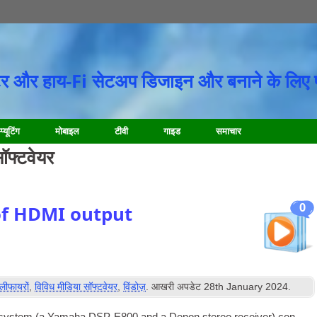
र और हाय-Fi सेटअप डिजाइन और बनाने के लिए 
प्यूटिंग
मोबाइल
टीवी
गाइड
समाचार
ॉफ्टवेयर
0
of HDMI output
पलीफायरों
,
विविध मीडिया सॉफ्टवेयर
,
विंडोज़
. आखरी अपडेट
28
th January
2024
.