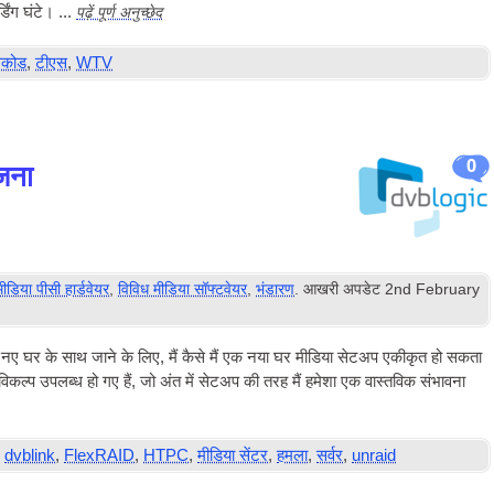
पढ़ें पूर्ण अनुच्छेद
ंग घंटे। ...
ंसकोड
,
टीएस
,
WTV
0
जना
मीडिया पीसी हार्डवेयर
,
विविध मीडिया सॉफ्टवेयर
,
भंडारण
. आखरी अपडेट
2
nd February
ने नए घर के साथ जाने के लिए, मैं कैसे मैं एक नया घर मीडिया सेटअप एकीकृत हो सकता
 विकल्प उपलब्ध हो गए हैं, जो अंत में सेटअप की तरह मैं हमेशा एक वास्तविक संभावना
,
dvblink
,
FlexRAID
,
HTPC
,
मीडिया सेंटर
,
हमला
,
सर्वर
,
unraid