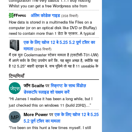
configuration The very basics
1.1.1
Buy hosting
Whilst you can get a free Wordpress site from
wordpress.com
,
you lose some control and you
अंतिम कोडेक गाइड
(
358 विचारों
)
have to serve their
...
How data is stored in a multimedia file Files on a
computer
(
or on an optical disk like DVD or BluRay
)
need to contain more than
1 डेटा के प्रकार.
A typical
movie will include
...
एक के लिए खोज 12 बे 5.25 5.2 पूर्ण टॉवर का
मामला
(
266 विचारों
)
मैं एक मूल Coolermaster स्टेकर मामला है (एसटीसी-T01-UW)
मैं अपने सर्वर के लिए उपयोग करें कि. यह बहुत अच्छा है, क्योंकि यह
है 12 5.25" बाहरी ड्राइव बे. सच पूछिये तो यह है 11 useable के
रूप में 1 उनमें से ...
टिप्पणियाँ
जॉन Scaife
पर
स्क्रिप्ट के साथ विंडोज़
जेएस
डेस्कटॉप स्लाइड शो सक्षम करें
“
Hi James I realise it has been a long while
,
but I
”
just checked this on windows
11 (
build 23H2
)…
More Power
पर
एक के लिए खोज 12 बे 5.25
MP
5.2 पूर्ण टॉवर का मामला
“
I've been on this hunt a few times myself
.
I still