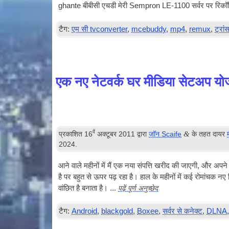
ghante बीबीसी एचडी मेरी Sempron LE-1100 सर्वर पर रिकॉर्डि
टैग:
एम सी tvconverter
,
mcebuddy
,
mp4
,
remux
,
ट्रा
एक नए नेटवर्क घर मीडिया सेटअप यो
वें
&
प्रकाशित
16
अक्टूबर 2011
द्वारा
जॉन Scaife
के तहत दायर
2024
.
आने वाले महीनों में मैं एक नया संपत्ति खरीद की जाएगी, और अप
है पर बहुत से ऊपर पढ़ रहा है। हाल के महीनों में कई रोमांचक नए
पढ़ें पूर्ण अनुच्छेद
वांछित है बनाता है। ...
टैग:
Android
,
blackgold
,
Boxee
,
सर्वर से कनेक्ट
,
DLNA