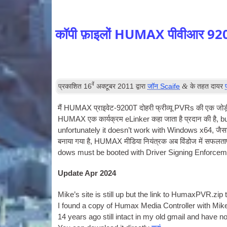
कॉपी फ़ाइलों HUMAX पीवीआर 9200
वें
&
प्रकाशित
16
अक्टूबर 2011
द्वारा
जॉन Scaife
के तहत दायर
मैं HUMAX प्राइवेट-9200T दोहरी फ्रीव्यू PVRs की एक जोड़ी के
HUMAX एक कार्यक्रम eLinker कहा जाता है प्रदान की है,
bu
unfor­tu­nately it does­n’t work with Win­dows x64
, जै
बनाया गया है, HUMAX मीडिया नियंत्रक अब विंडोज में सफलतापू
dows must be booted with Driver Sign­ing Enforce­m
Update Apr 2024
Mike’s site is still up but the link to HumaxPVR.zip
I found a copy of Humax Media Con­trol­ler with Mi
14
years ago still intact in my old gmail and have no