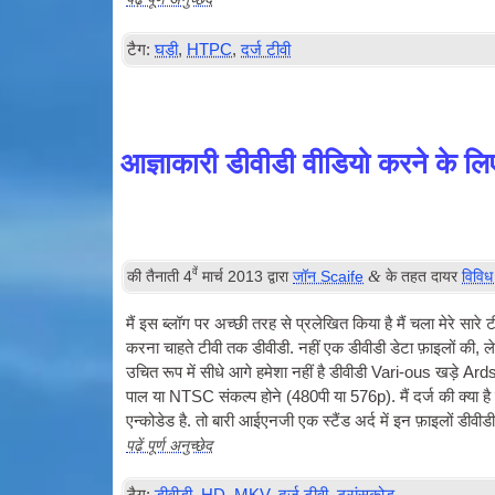
टैग:
घड़ी
,
HTPC
,
दर्ज टीवी
आज्ञाकारी डीवीडी वीडियो करने के लिए
वें
&
की तैनाती
4
मार्च 2013
द्वारा
जॉन Scaife
के तहत दायर
विविध
मैं इस ब्लॉग पर अच्छी तरह से प्रलेखित किया है मैं चला मेरे सारे
ट
करना चाहते
टीवी
तक
डीवीडी
. नहीं एक
डीवीडी
डेटा फ़ाइलों की,
उचित रूप में सीधे आगे हमेशा नहीं है
डीवीडी
Vari-ous खड़े Ards क
पाल या NTSC संकल्प होने (480पी या 576p). मैं दर्ज की क्य
एन्कोडेड है. तो बारी आईएनजी एक स्टैंड अर्द में इन फ़ाइलों
डीवीड
पढ़ें पूर्ण अनुच्छेद