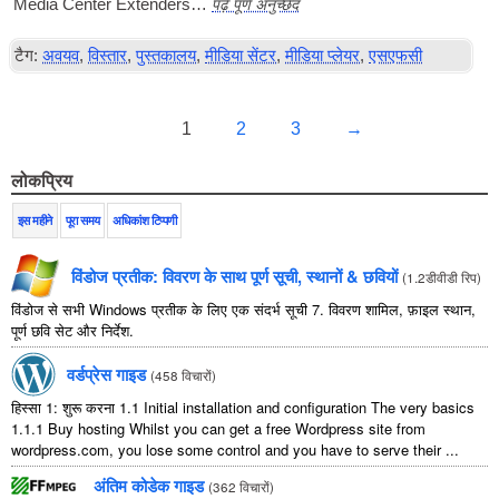
पढ़ें पूर्ण अनुच्छेद
Media Cen­ter Extenders…
टैग:
अवयव
,
विस्तार
,
पुस्तकालय
,
मीडिया सेंटर
,
मीडिया प्लेयर
,
एसएफसी
1
2
3
→
लोकप्रिय
इस महीने
पूरा समय
अधिकांश टिप्पणी
विंडोज प्रतीक: विवरण के साथ पूर्ण सूची, स्थानों & छवियों
(
1.2डीवीडी रिप
)
विंडोज से सभी Windows प्रतीक के लिए एक संदर्भ सूची 7. विवरण शामिल, फ़ाइल स्थान,
पूर्ण छवि सेट और निर्देश.
वर्डप्रेस गाइड
(
458 विचारों
)
हिस्सा 1: शुरू करना 1.1
Initial installation and configuration The very basics
1.1.1
Buy hosting Whilst you can get a free Wordpress site from
wordpress.com
,
you lose some control and you have to serve their
...
अंतिम कोडेक गाइड
(
362 विचारों
)