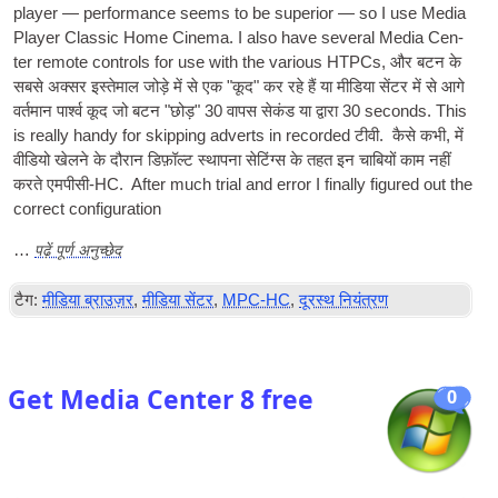
play­er — per­form­ance seems to be super­i­or — so I use Media
Play­er Clas­sic Home Cinema. I also have sev­er­al Media Cen­
ter remote con­trols for use with the vari­ous HTPCs
, और बटन के
सबसे अक्सर इस्तेमाल जोड़े में से एक "कूद" कर रहे हैं या मीडिया सेंटर में से आगे
वर्तमान पार्श्व कूद जो बटन "छोड़" 30 वापस सेकंड या द्वारा 30
seconds. This
is really handy for skip­ping adverts in recor­ded
टीवी
. कैसे कभी, में
वीडियो खेलने के दौरान डिफ़ॉल्ट स्थापना सेटिंग्स के तहत इन चाबियों काम नहीं
करते
एमपीसी-HC
.
After much tri­al and error I finally figured out the
cor­rect configuration
पढ़ें पूर्ण अनुच्छेद
…
टैग:
मीडिया ब्राउज़र
,
मीडिया सेंटर
,
MPC-HC
,
दूरस्थ नियंत्रण
Get Media Center 8 free
0