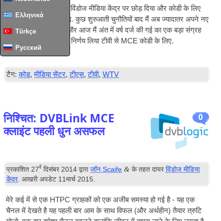
कुछ महीने पहले मैं अंत में विंडोज मीडिया केंद्र पर छोड़ दिया और कोडी के लिए
Ελληνικά
मेरे घर मीडिया सेटअप बंद. कुछ शुरुआती चुनौतियों बाद मैं अब ज्यादातर अपने नए
सेटअप के साथ खुश हूँ, और आज मैं अंत में वर्ष दर्ज की गई का एक बड़ा संग्रह
Türkçe
की ओर पलायन करने का निर्णय लिया
टीवी
से
MCE
कोडी के लिए.
Русский
पढ़ें पूर्ण अनुच्छेद
…
टैग:
कोड
,
मीडिया सेंटर
,
टीएस
,
टीवी
,
WTV
निश्चित: DVBLink MCE
0
क्लाइंट पहली धुन असफल
वें
&
प्रकाशित
27
दिसंबर 2014
द्वारा
जॉन Scaife
के तहत दायर
विंडोज मीडिया
केंद्र
. आखरी अपडेट
11मार्च 2015
.
मेरे कई में से एक
HTPC
ग्राहकों को एक अजीब समस्या हो गई है - यह एक
चैनल में देखते है यह पहली बार आम के साथ विफल (और अर्थहीन) तैयार त्रुटि