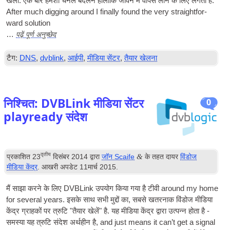
खेलो. एक बार हमेशा चैनल बदलने हालांकि जीवन में वापस लाने के लिए लगता है.
After much dig­ging around I finally found the very straight­for­
ward solution
पढ़ें पूर्ण अनुच्छेद
…
टैग:
DNS
,
dvblink
,
आईपी
,
मीडिया सेंटर
,
तैयार खेलना
निश्चित: DVBLink मीडिया सेंटर
0
playready संदेश
तृतीय
&
प्रकाशित
23
दिसंबर 2014
द्वारा
जॉन Scaife
के तहत दायर
विंडोज
मीडिया केंद्र
. आखरी अपडेट
11मार्च 2015
.
मैं साझा करने के लिए DVBLink उपयोग किया गया है
टीवी
around my home
for sev­er­al years
. इसके साथ सभी मुद्दों का, सबसे खतरनाक विंडोज मीडिया
केंद्र ग्राहकों पर त्रुटि "तैयार खेलें" है. यह मीडिया केंद्र द्वारा उत्पन्न होता है -
समस्या यह त्रुटि संदेश अर्थहीन है,
and just means it can­’t get a sig­nal