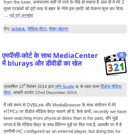
from the tuner
. असफलता कहीं भी परदे के पीछे हो सकता है. हाल ही में मेरे 2
मुख्य ग्राहकों को पूरी तरह से बाहर के नीले इस त्रुटि को फेंकना शुरू कर दिया.
पढ़ें पूर्ण अनुच्छेद
…
टैग:
dvblink
,
मीडिया सेंटर
,
तैयार खेलना
एमपीसी-कोर्ट के साथ MediaCenter
0
में blurays और डीवीडी का खेल
वें
&
प्रकाशित
12
सितंबर 2014
द्वारा
जॉन Scaife
के तहत दायर
विंडोज मीडिया
केंद्र
. आखरी अपडेट
22
nd December
2014
.
मैं लंबे समय से DVBLink और MediaBrowser के साथ संयोजन में मेरे
HTPCs पर विंडोज मीडिया केंद्र चलाने की है. कैसे कभी,
recently we have
been watch­ing more phys­ic­al disks than in the past
, और मुझे
लगता है कि मीडिया केंद्र के साथ विभिन्न मुद्दों पर मिल गया है. आमतौर पर मैं है
एमपीसी-HC
con­figured as an extern­al play­er
,
but doing this for