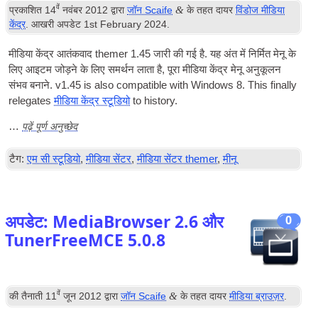
वें
&
प्रकाशित
14
नवंबर 2012
द्वारा
जॉन Scaife
के तहत दायर
विंडोज मीडिया
केंद्र
. आखरी अपडेट
1
st February
2024
.
मीडिया केंद्र आतंकवाद themer 1.45 जारी की गई है. यह अंत में निर्मित मेनू के
लिए आइटम जोड़ने के लिए समर्थन लाता है, पूरा मीडिया केंद्र मेनू अनुकूलन
संभव बनाने.
v1.45 is also com­pat­ible with Win­dows 8. This finally
releg­ates
मीडिया केंद्र स्टूडियो
to history
.
पढ़ें पूर्ण अनुच्छेद
…
टैग:
एम सी स्टूडियो
,
मीडिया सेंटर
,
मीडिया सेंटर themer
,
मीनू
अपडेट: MediaBrowser 2.6 और
0
TunerFreeMCE 5.0.8
वें
&
की तैनाती
11
जून 2012
द्वारा
जॉन Scaife
के तहत दायर
मीडिया ब्राउज़र
.