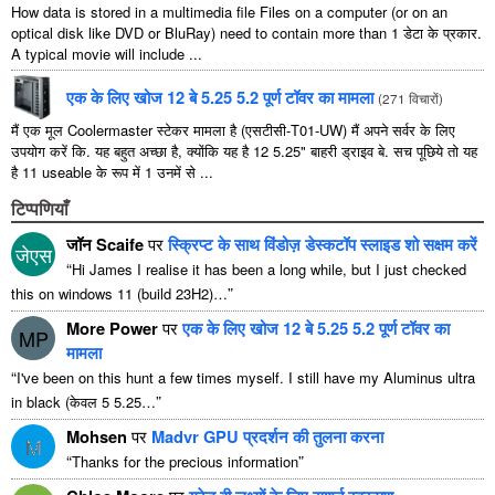
How data is stored in a multimedia file Files on a computer
(
or on an
optical disk like DVD or BluRay
)
need to contain more than
1 डेटा के प्रकार.
A typical movie will include
...
एक के लिए खोज 12 बे 5.25 5.2 पूर्ण टॉवर का मामला
(
271 विचारों
)
मैं एक मूल Coolermaster स्टेकर मामला है (एसटीसी-T01-UW) मैं अपने सर्वर के लिए
उपयोग करें कि. यह बहुत अच्छा है, क्योंकि यह है 12 5.25" बाहरी ड्राइव बे. सच पूछिये तो यह
है 11 useable के रूप में 1 उनमें से ...
टिप्पणियाँ
जॉन Scaife
पर
स्क्रिप्ट के साथ विंडोज़ डेस्कटॉप स्लाइड शो सक्षम करें
जेएस
“
Hi James I realise it has been a long while
,
but I just checked
”
this on windows
11 (
build 23H2
)…
More Power
पर
एक के लिए खोज 12 बे 5.25 5.2 पूर्ण टॉवर का
MP
मामला
“
I've been on this hunt a few times myself
.
I still have my Aluminus ultra
”
in black
(केवल 5 5.25…
Mohsen
पर
Madvr GPU प्रदर्शन की तुलना करना
M
“
”
Thanks for the precious information