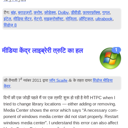
टैग:
बांह
,
ब्राउज़रों
,
क्रोम
,
कोडेक्स
,
Dolby
,
डीवीडी
,
फ़ायरफ़ॉक्स
,
गूगल
,
इंटेल
,
मीडिया सेंटर
,
मेट्रो
,
माइक्रोसॉफ्ट
,
मोज़िला
,
ऑप्टिकल
,
ultrabook
,
विंडोज़ 8
मीडिया केंद्र लाइब्रेरी त्रुटि का हल
1
वें
&
की तैनाती
7
नवंबर 2011
द्वारा
जॉन Scaife
के तहत दायर
विंडोज मीडिया
केंद्र
.
दिनों की एक जोड़ी पहले मैं पर एक त्रुटि शुरू हो रही है मेरी
HTPC
when I
tried to change lib­rary loc­a­tions — either adding or remov­ing.
Media Cen­ter shows the error which says “A neces­sary com­
pon­ent of win­dows media cen­ter did not start prop­erly
.
Restart
win­dows media cen­ter”. I under­stand this error can also affect