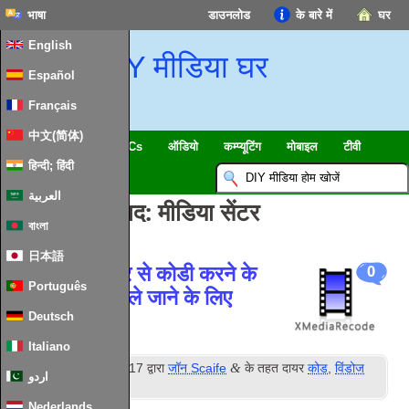
भाषा
डाउनलोड
के बारे में
घर
English
DIY मीडिया घर
Español
Français
中文(简体)
स्मार्ट घर & IoT
HTPCs
ऑडियो
कम्प्यूटिंग
मोबाइल
टीवी
हिन्दी; हिंदी
गाइड
समाचार
العربية
टैग लिखने के बाद:
मीडिया सेंटर
বাংলা
日本語
कैसे मीडिया केंद्र से कोडी करने के
0
Português
लिए रिकॉर्ड टीवी ले जाने के लिए
Deutsch
Italiano
वें
&
की तैनाती
12
दिसंबर 2017
द्वारा
जॉन Scaife
के तहत दायर
कोड
,
विंडोज
اردو
मीडिया केंद्र
.
Nederlands