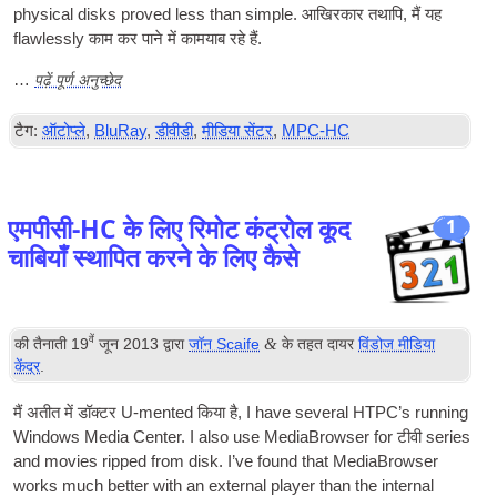
phys­ic­al disks proved less than simple
. आखिरकार तथापि, मैं यह
flawlessly काम कर पाने में कामयाब रहे हैं.
पढ़ें पूर्ण अनुच्छेद
…
टैग:
ऑटोप्ले
,
BluRay
,
डीवीडी
,
मीडिया सेंटर
,
MPC-HC
एमपीसी-HC के लिए रिमोट कंट्रोल कूद
1
चाबियाँ स्थापित करने के लिए कैसे
वें
&
की तैनाती
19
जून 2013
द्वारा
जॉन Scaife
के तहत दायर
विंडोज मीडिया
केंद्र
.
मैं अतीत में डॉक्टर U-mented किया है,
I have sev­er­al
HTPC
’s run­ning
Win­dows Media Cen­ter. I also use Medi­aB­rowser for
टीवी
series
and movies ripped from disk. I’ve found that Medi­aB­rowser
works much bet­ter with an extern­al play­er than the intern­al