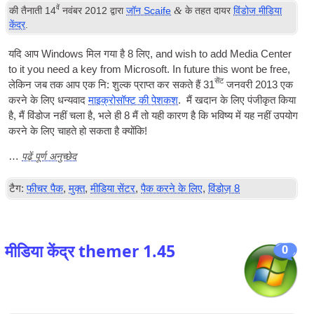
वें
&
की तैनाती
14
नवंबर 2012
द्वारा
जॉन Scaife
के तहत दायर
विंडोज मीडिया
केंद्र
.
यदि आप Windows मिल गया है 8 लिए,
and wish to add Media Cen­ter
to it you need a key from Microsoft. In future this wont be free
,
सेंट
लेकिन जब तक आप एक नि: शुल्क प्राप्त कर सकते हैं 31
जनवरी 2013 एक
करने के लिए धन्यवाद
माइक्रोसॉफ्ट की पेशकश
. मैं खदान के लिए पंजीकृत किया
है, मैं विंडोज नहीं चला है, भले ही 8 मैं तो यही कारण है कि भविष्य में यह नहीं उपयोग
करने के लिए चाहते हो सकता है क्योंकि!
पढ़ें पूर्ण अनुच्छेद
…
टैग:
फीचर पैक
,
मुक्त
,
मीडिया सेंटर
,
पैक करने के लिए
,
विंडोज़ 8
मीडिया केंद्र themer 1.45
0