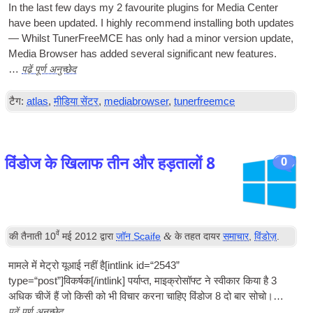
In the last few days my
2
favour­ite plu­gins for Media Cen­ter
have been updated. I highly recom­mend installing both updates
— Whilst Tuner­Free­MCE has only had a minor ver­sion update
,
Media Browser has added sev­er­al sig­ni­fic­ant new features
.
पढ़ें पूर्ण अनुच्छेद
…
टैग:
atlas
,
मीडिया सेंटर
,
mediabrowser
,
tunerfreemce
विंडोज के खिलाफ तीन और हड़तालों 8
0
वें
&
की तैनाती
10
मई 2012
द्वारा
जॉन Scaife
के तहत दायर
समाचार
,
विंडोज़
.
मामले में मेट्रो
यूआई
नहीं है[
int­link id=“2543”
type=“post”
]विकर्षक[/
intlink
] पर्याप्त, माइक्रोसॉफ्ट ने स्वीकार किया है 3
अधिक चीजें हैं जो किसी को भी विचार करना चाहिए विंडोज 8 दो बार सोचो।…
पढ़ें पूर्ण अनुच्छेद