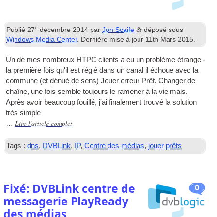
e
&
Publié
27
décembre 2014
par
Jon Scaife
déposé sous
Windows Media Center
. Dernière mise à jour
11th Mars 2015
.
Un de mes nombreux
HTPC
clients a eu un problème étrange -
la première fois qu'il est réglé dans un canal il échoue avec la
commune (et dénué de sens) Jouer erreur Prêt. Changer de
chaîne, une fois semble toujours le ramener à la vie mais.
Après avoir beaucoup fouillé, j'ai finalement trouvé la solution
très simple
Lire l'article complet
…
Tags :
dns
,
DVBLink
,
IP
,
Centre des médias
,
jouer prêts
Fixé: DVBLink centre de
0
messagerie PlayReady
des médias