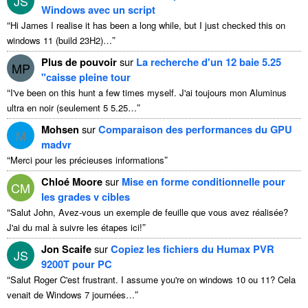
JS
Windows avec un script
“
Hi James I realise it has been a long while
,
but I just checked this on
”
windows
11 (
build 23H2
)…
Plus de pouvoir
sur
La recherche d'un 12 baie 5.25
MP
"caisse pleine tour
“
I've been on this hunt a few times myself
. J'ai toujours mon Aluminus
”
ultra en noir (seulement 5 5.25…
Mohsen
sur
Comparaison des performances du GPU
M
madvr
“
”
Merci pour les précieuses informations
Chloé Moore
sur
Mise en forme conditionnelle pour
CM
les grades v cibles
“
Salut John, Avez-vous un exemple de feuille que vous avez réalisée?
”
J'ai du mal à suivre les étapes ici!
Jon Scaife
sur
Copiez les fichiers du Humax PVR
JS
9200T pour PC
“
Salut Roger C'est frustrant.
I assume you're on windows
10 ou 11? Cela
”
venait de Windows 7 journées…