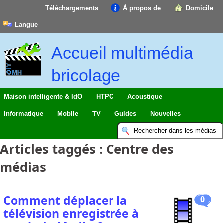
Téléchargements
À propos de
Domicile
Langue
Accueil multimédia
bricolage
Maison intelligente & IdO
HTPC
Acoustique
Informatique
Mobile
TV
Guides
Nouvelles
Articles taggés :
Centre des
médias
Comment déplacer la
0
télévision enregistrée à