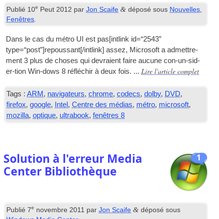
e
&
Publié
10
Peut 2012
par
Jon Scaife
déposé sous
Nouvelles
,
Fenêtres
.
Dans le cas du métro
UI
est pas[
int­link id=“2543”
type=“post”
]repoussant[/
intlink
] assez, Microsoft a admettre-
ment 3 plus de choses qui devraient faire aucune con-un-sid-
Lire l'article complet
er-tion Win-dows 8 réfléchir à deux fois. ...
Tags :
ARM
,
navigateurs
,
chrome
,
codecs
,
dolby
,
DVD
,
firefox
,
google
,
Intel
,
Centre des médias
,
métro
,
microsoft
,
mozilla
,
optique
,
ultrabook
,
fenêtres 8
Solution à l'erreur Media
1
Center Bibliothèque
e
&
Publié
7
novembre 2011
par
Jon Scaife
déposé sous