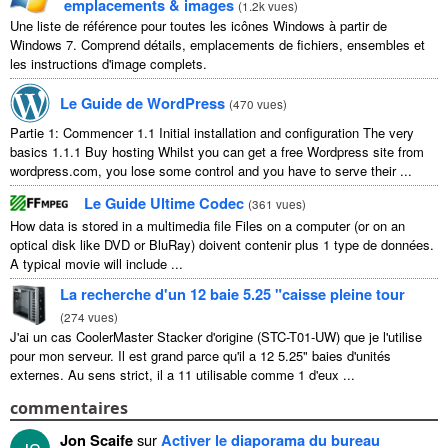
emplacements & images
(
1.2k vues
)
Une liste de référence pour toutes les icônes Windows à partir de
Windows 7. Comprend détails, emplacements de fichiers, ensembles et
les instructions d'image complets.
Le Guide de WordPress
(
470 vues
)
Partie 1: Commencer 1.1
Initial installation and configuration The very
basics
1.1.1
Buy hosting Whilst you can get a free Wordpress site from
wordpress.com
,
you lose some control and you have to serve their
...
Le Guide Ultime Codec
(
361 vues
)
How data is stored in a multimedia file Files on a computer
(
or on an
optical disk like DVD or BluRay
) doivent contenir plus 1 type de données.
A typical movie will include
...
La recherche d'un 12 baie 5.25 "caisse pleine tour
(
274 vues
)
J'ai un cas CoolerMaster Stacker d'origine (STC-T01-UW) que je l'utilise
pour mon serveur. Il est grand parce qu'il a 12 5.25" baies d'unités
externes. Au sens strict, il a 11 utilisable comme 1 d'eux ...
commentaires
Jon Scaife
sur
Activer le diaporama du bureau