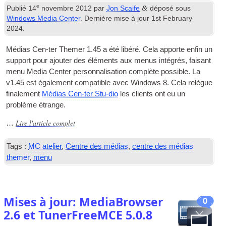
e
&
Publié
14
novembre 2012
par
Jon Scaife
déposé sous
Windows Media Center
. Dernière mise à jour
1
st February
2024
.
Médias Cen-ter Themer 1.45 a été libéré. Cela apporte enfin un
support pour ajouter des éléments aux menus intégrés, faisant
menu Media Center personnalisation complète possible. La
v1.45 est également compatible avec Windows 8. Cela relègue
finalement
Médias Cen-ter Stu-dio
les clients ont eu un
problème étrange.
Lire l'article complet
…
Tags :
MC atelier
,
Centre des médias
,
centre des médias
themer
,
menu
Mises à jour: MediaBrowser
0
2.6 et TunerFreeMCE 5.0.8