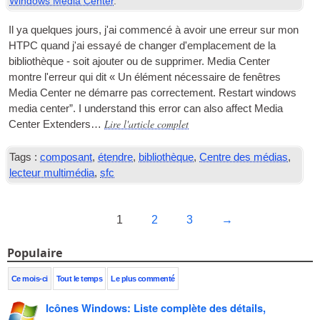
Windows Media Center
.
Il ya quelques jours, j'ai commencé à avoir une erreur sur mon
HTPC
quand j'ai essayé de changer d'emplacement de la
bibliothèque - soit ajouter ou de supprimer. Media Center
montre l'erreur qui dit « Un élément nécessaire de fenêtres
Media Center ne démarre pas correctement.
Restart win­dows
media cen­ter”. I under­stand this error can also affect Media
Lire l'article complet
Cen­ter Extenders…
Tags :
composant
,
étendre
,
bibliothèque
,
Centre des médias
,
lecteur multimédia
,
sfc
1
2
3
→
Populaire
Ce mois-ci
Tout le temps
Le plus commenté
Icônes Windows: Liste complète des détails,