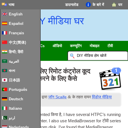
भाषा
डाउनलोड
के बारे में
घर
English
DIY मीडिया घर
Español
Français
中文(简体)
स्मार्ट घर & IoT
HTPCs
ऑडियो
कम्प्यूटिंग
मोबाइल
टीवी
हिन्दी; हिंदी
गाइड
समाचार
العربية
एमपीसी-HC के लिए रिमोट कंट्रोल कूद
1
বাংলা
चाबियाँ स्थापित करने के लिए कैसे
日本語
Português
वें
&
प्रकाशित
19
जून 2013
द्वारा
जॉन Scaife
के तहत दायर
विंडोज मीडिया
Deutsch
केंद्र
.
Italiano
मैं अतीत में डॉक्टर U-mented किया है,
I have sev­er­al
HTPC
’s run­ning
اردو
Win­dows Media Cen­ter. I also use Medi­aB­rowser for
टीवी
series
and movies ripped from disk. I’ve found that Medi­aB­rowser
Nederlands