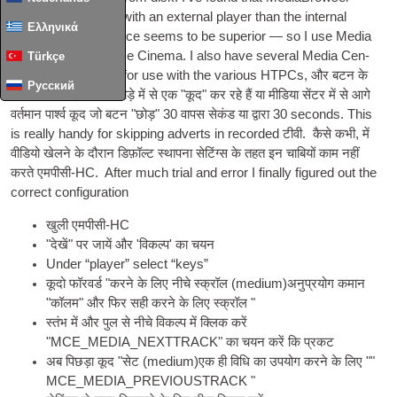
works much bet­ter with an extern­al play­er than the intern­al
Ελληνικά
play­er — per­form­ance seems to be super­i­or — so I use Media
Play­er Clas­sic Home Cinema. I also have sev­er­al Media Cen­
Türkçe
ter remote con­trols for use with the vari­ous HTPCs
, और बटन के
Русский
सबसे अक्सर इस्तेमाल जोड़े में से एक "कूद" कर रहे हैं या मीडिया सेंटर में से आगे
वर्तमान पार्श्व कूद जो बटन "छोड़" 30 वापस सेकंड या द्वारा 30
seconds. This
is really handy for skip­ping adverts in recor­ded
टीवी
. कैसे कभी, में
वीडियो खेलने के दौरान डिफ़ॉल्ट स्थापना सेटिंग्स के तहत इन चाबियों काम नहीं
करते
एमपीसी-HC
.
After much tri­al and error I finally figured out the
cor­rect configuration
खुली
एमपीसी-HC
"देखें" पर जायें और 'विकल्प' का चयन
Under “play­er” select “keys”
कूदो फॉरवर्ड "करने के लिए नीचे स्क्रॉल (
medi­um
)अनुप्रयोग कमान
"कॉलम" और फिर सही करने के लिए स्क्रॉल "
स्तंभ में और पुल से नीचे विकल्प में क्लिक करें
"MCE_MEDIA_NEXTTRACK" का चयन करें कि प्रकट
अब पिछड़ा कूद "सेट (
medi­um
)एक ही विधि का उपयोग करने के लिए ""
MCE_MEDIA_PREVIOUSTRACK "