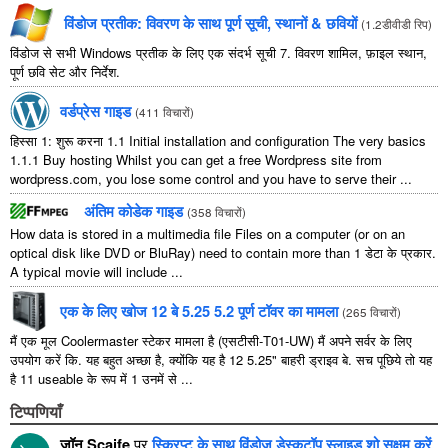
विंडोज प्रतीक: विवरण के साथ पूर्ण सूची, स्थानों & छवियों
(
1.2डीवीडी रिप
)
विंडोज से सभी Windows प्रतीक के लिए एक संदर्भ सूची 7. विवरण शामिल, फ़ाइल स्थान,
पूर्ण छवि सेट और निर्देश.
वर्डप्रेस गाइड
(
411 विचारों
)
हिस्सा 1: शुरू करना 1.1
Initial installation and configuration The very basics
1.1.1
Buy hosting Whilst you can get a free Wordpress site from
wordpress.com
,
you lose some control and you have to serve their
...
अंतिम कोडेक गाइड
(
358 विचारों
)
How data is stored in a multimedia file Files on a computer
(
or on an
optical disk like DVD or BluRay
)
need to contain more than
1 डेटा के प्रकार.
A typical movie will include
...
एक के लिए खोज 12 बे 5.25 5.2 पूर्ण टॉवर का मामला
(
265 विचारों
)
मैं एक मूल Coolermaster स्टेकर मामला है (एसटीसी-T01-UW) मैं अपने सर्वर के लिए
उपयोग करें कि. यह बहुत अच्छा है, क्योंकि यह है 12 5.25" बाहरी ड्राइव बे. सच पूछिये तो यह
है 11 useable के रूप में 1 उनमें से ...
टिप्पणियाँ
जॉन Scaife
पर
स्क्रिप्ट के साथ विंडोज़ डेस्कटॉप स्लाइड शो सक्षम करें