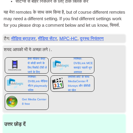
सेटिंग्स से बाहर निकलने के लिए ठीक क्लिक करें
यह मेरा remotes के साथ काम किया है,
but of course dif­fer­ent remotes
may need a dif­fer­ent set­ting. If you find dif­fer­ent set­tings work
for you please drop a com­ment below and let us know
, चियर्स.
टैग:
मीडिया ब्राउज़र
,
मीडिया सेंटर
,
MPC-HC
,
दूरस्थ नियंत्रण
शयद आपको भी ये अच्छा लगे।.
कैसे मीडिया केंद्र
निश्चित:
से कोडी करने के
DVBLink MCE
लिए रिकॉर्ड टीवी ले
क्लाइंट पहली धुन
जाने के लिए
असफल
निश्चित:
एमपीसी-कोर्ट के साथ
DVBLink मीडिया
MediaCenter में
सेंटर playready
blurays और डीवीडी
संदेश
का खेल
Get Media Center
8 free
उत्तर छोड़ दें