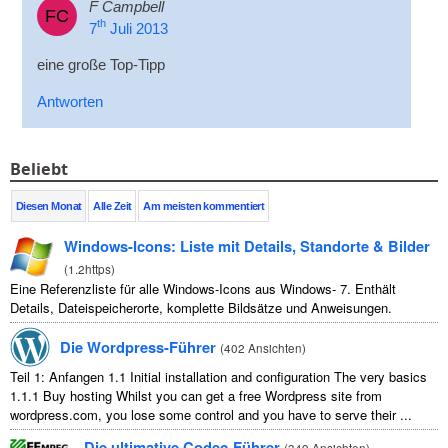
F Campbell
FC
th
7
Juli 2013
eine große Top-Tipp
Antworten
Beliebt
Diesen Monat
Alle Zeit
Am meisten kommentiert
Windows-Icons: Liste mit Details, Standorte & Bilder
(
1.2https
)
Eine Referenzliste für alle Windows-Icons aus Windows- 7. Enthält
Details, Dateispeicherorte, komplette Bildsätze und Anweisungen.
Die Wordpress-Führer
(
402 Ansichten
)
Teil 1: Anfangen 1.1
Initial installation and configuration The very basics
1.1.1
Buy hosting Whilst you can get a free Wordpress site from
wordpress.com
,
you lose some control and you have to serve their
...
Die ultimative Codec-Führer
(
349 Ansichten
)