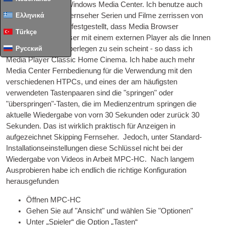
mehr
HTPC
‚S mit Windows Media Center. Ich benutze auch
Ελληνικά
Mediabrowser für
Fernseher
Serien und Filme zerrissen von
der Platte. Ich habe festgestellt, dass Media Browser
Türkçe
funktioniert viel besser mit einem externen Player als die Innen
Русский
Spieler - Leistung überlegen zu sein scheint - so dass ich
Media Player Classic Home Cinema. Ich habe auch mehr
Media Center Fernbedienung für die Verwendung mit den
verschiedenen HTPCs, und eines der am häufigsten
verwendeten Tastenpaaren sind die "springen" oder
"überspringen"-Tasten, die im Medienzentrum springen die
aktuelle Wiedergabe von vorn 30 Sekunden oder zurück 30
Sekunden. Das ist wirklich praktisch für Anzeigen in
aufgezeichnet Skipping
Fernseher
. Jedoch, unter Standard-
Installationseinstellungen diese Schlüssel nicht bei der
Wiedergabe von Videos in Arbeit
MPC-HC
. Nach langem
Ausprobieren habe ich endlich die richtige Konfiguration
herausgefunden
Öffnen
MPC-HC
Gehen Sie auf "Ansicht" und wählen Sie "Optionen"
Unter „Spieler“ die Option „Tasten“