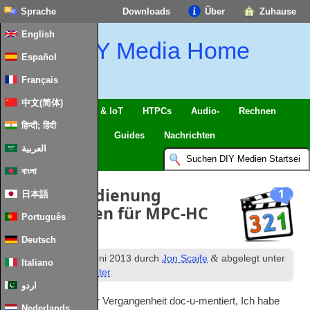
Sprache
Downloads
Über
Zuhause
English
DIY Media Home
Español
Français
中文(简体)
Intelligentes Zuhause & IoT
HTPCs
Audio-
Rechnen
हिन्दी; हिंदी
Handy
Fernseher
Guides
Nachrichten
العربية
বাংলা
Wie Fernbedienung
1
日本語
Sprungtasten für MPC-HC
Português
eingestellt
Deutsch
th
&
Veröffentlicht
19
Juni 2013
durch
Jon Scaife
abgelegt unter
Italiano
Windows Media Center
.
اردو
Wie ich schon in der Vergangenheit doc-u-mentiert, Ich habe
Nederlands