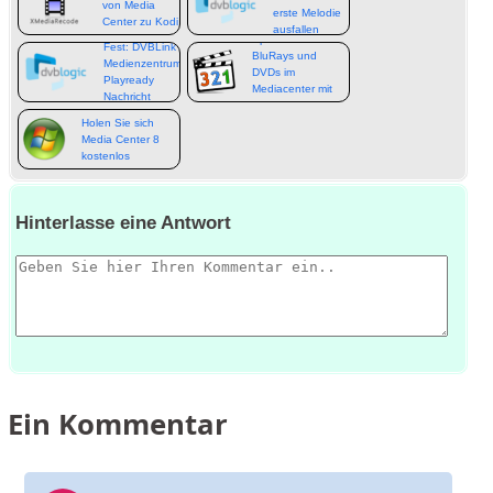
von Media
erste Melodie
Center zu Kodi
ausfallen
bewegen
Spielen Sie
Fest: DVBLink
BluRays und
Medienzentrum
DVDs im
Playready
Mediacenter mit
Nachricht
MPC-HC
Holen Sie sich
Media Center 8
kostenlos
Hinterlasse eine Antwort
Ein
Kommentar