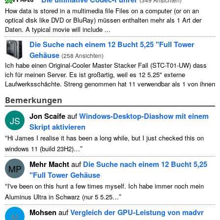
How data is stored in a multimedia file Files on a computer
(
or on an
optical disk like DVD or BluRay
) müssen enthalten mehr als 1 Art der
Daten.
A typical movie will include
...
Die Suche nach einem 12 Bucht 5,25 "Full Tower
Gehäuse
(
258 Ansichten
)
Ich habe einen Original-Cooler Master Stacker Fall (STC-T01-UW) dass
ich für meinen Server. Es ist großartig, weil es 12 5.25" externe
Laufwerksschächte. Streng genommen hat 11 verwendbar als 1 von ihnen
...
Bemerkungen
Jon Scaife
auf
Windows-Desktop-Diashow mit einem
JS
Skript aktivieren
“
Hi James I realise it has been a long while
,
but I just checked this on
”
windows
11 (
build 23H2
)…
Mehr Macht
auf
Die Suche nach einem 12 Bucht 5,25
MP
"Full Tower Gehäuse
“
I've been on this hunt a few times myself
. Ich habe immer noch mein
”
Aluminus Ultra in Schwarz (nur 5 5.25…
Mohsen
auf
Vergleich der GPU-Leistung von madvr
M