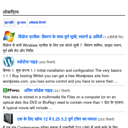
लोकप्रिय
इस महीने
पूरा समय
अधिकांश टिप्पणी
विंडोज प्रतीक: विवरण के साथ पूर्ण सूची, स्थानों & छवियों
(
1.2डीवीडी रिप
)
विंडोज से सभी Windows प्रतीक के लिए एक संदर्भ सूची 7. विवरण शामिल, फ़ाइल स्थान,
पूर्ण छवि सेट और निर्देश.
वर्डप्रेस गाइड
(
395 विचारों
)
हिस्सा 1: शुरू करना 1.1
Initial installation and configuration The very basics
1.1.1
Buy hosting Whilst you can get a free Wordpress site from
wordpress.com
,
you lose some control and you have to serve their
...
अंतिम कोडेक गाइड
(
347 विचारों
)
How data is stored in a multimedia file Files on a computer
(
or on an
optical disk like DVD or BluRay
)
need to contain more than
1 डेटा के प्रकार.
A typical movie will include
...
एक के लिए खोज 12 बे 5.25 5.2 पूर्ण टॉवर का मामला
(
255 विचारों
)
मैं एक मूल Coolermaster स्टेकर मामला है (एसटीसी-T01-UW) मैं अपने सर्वर के लिए