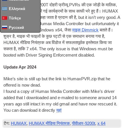
मैं HUMAX प्राइवेट-9200T दोहरी फ्रीव्यू PVRs की एक जोड़ी के मालिक,
Ελληνικά
जिनमें से दोनों अब दर्ज की गई कार्यक्रमों के साथ काफी भरे हुए हैं। HUMAX
एक कार्यक्रम eLinker कहा जाता है प्रदान की है,
but it isn’t very good. A
Türkçe
good altern­at­ive is Humax Media Con­trol­ler but unfor­tu­nately it
Русский
does­n’t work with Win­dows x64
, जैसा
माइक Dimmick
बताते हैं।
शुक्र है, माइक भी फाइलों के कुछ पट्टी से एक समाधान बनाया गया है,
HUMAX मीडिया नियंत्रक अब विंडोज में सफलतापूर्वक इस्तेमाल किया जा
सकता है, ताकि 7
x64. The only issue is that Win­dows must be
booted with Driver Sign­ing Enforce­ment disabled
.
Update Apr 2024
Mike’s site is still up but the link to HumaxPVR.zip that he
offered is now dead
.
I found a copy of Humax Media Con­trol­ler with Mike’s driver
added that I down­loaded and e‑mailed to someone around
14
years ago still intact in my old gmail and have now res­cued it
.
You can down­load it dir­ectly
यहां
टैग:
HUMAX
,
HUMAX मीडिया नियंत्रक
,
पीवीआर-9200t
,
x 64