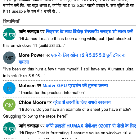
उपयोग करें कि. यह बहुत अच्छा है, क्योंकि यह है 12 5.25" बाहरी ड्राइव बे. सच पूछिये तो यह
है 11 useable के रूप में 1 उनमें से ...
टिप्पणियाँ
जॉन स्काइफ़
पर
स्क्रिप्ट के साथ विंडोज़ डेस्कटॉप स्लाइड शो सक्षम करें
जे एस
“
Hi James I realise it has been a long while
,
but I just checked
”
this on windows
11 (
build 23H2
)…
More Power
पर
एक के लिए खोज 12 बे 5.25 5.2 पूर्ण टॉवर का
MP
मामला
“
I've been on this hunt a few times myself
.
I still have my Aluminus ultra
”
in black
(केवल 5 5.25…
Mohsen
पर
Madvr GPU प्रदर्शन की तुलना करना
M
“
”
Thanks for the precious information
Chloe Moore
पर
ग्रेड वी लक्ष्यों के लिए सशर्त स्वरूपण
CM
“
Hi John
,
Do you have an example of a sheet you have made
?
”
Struggling following the steps here
!
जॉन स्काइफ़
पर
कॉपी फ़ाइलों HUMAX पीवीआर 9200T से पीसी के लिए
जे एस
“
Hi Roger That is frustrating
.
I assume you're on windows
10 या