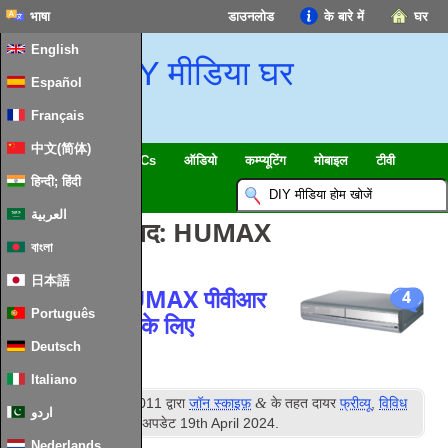
भाषा
डाउनलोड
के बारे में
घर
English
DIY मीडिया घर
Español
Français
中文(简体)
स्मार्ट घर & IoT
HTPCs
ऑडियो
कम्प्यूटिंग
मोबाइल
टीवी
हिन्दी; हिंदी
गाइड
समाचार
العربية
टैग लिखने के बाद:
HUMAX
বাংলা
日本語
कॉपी फ़ाइलों HUMAX पीवीआर
4
Português
9200T से पीसी के लिए
Deutsch
Italiano
वें
&
प्रकाशित
16
अक्टूबर 2011
द्वारा
जॉन स्काइफ़
के तहत दायर
फ्रीव्यू
,
विविध
اردو
मीडिया सॉफ्टवेयर
. आखरी अपडेट
19
th April
2024
.
Nederlands