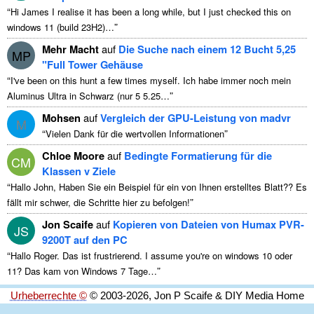
“
Hi James I realise it has been a long while
,
but I just checked this on
”
windows
11 (
build 23H2
)…
Mehr Macht
auf
Die Suche nach einem 12 Bucht 5,25
MP
"Full Tower Gehäuse
“
I've been on this hunt a few times myself
. Ich habe immer noch mein
”
Aluminus Ultra in Schwarz (nur 5 5.25…
Mohsen
auf
Vergleich der GPU-Leistung von madvr
M
“
”
Vielen Dank für die wertvollen Informationen
Chloe Moore
auf
Bedingte Formatierung für die
CM
Klassen v Ziele
“
Hallo John, Haben Sie ein Beispiel für ein von Ihnen erstelltes Blatt?? Es
”
fällt mir schwer, die Schritte hier zu befolgen!
Jon Scaife
auf
Kopieren von Dateien von Humax PVR-
JS
9200T auf den PC
“
Hallo Roger. Das ist frustrierend.
I assume you're on windows
10 oder
”
11? Das kam von Windows 7 Tage…
Urheberrechte ©
© 2003-2026, Jon P Scaife & DIY Media Home