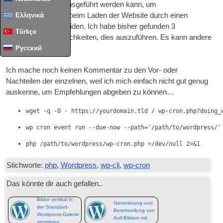
vom System aus ausgeführt werden kann, um
Ελληνικά
Leistungseinbußen beim Laden der Website durch einen
Besucher zu vermeiden. Ich habe bisher gefunden 3
Türkçe
verschiedene Möglichkeiten, dies auszuführen. Es kann andere
Русский
geben.
Ich mache noch keinen Kommentar zu den Vor- oder
Nachteilen der einzelnen, weil ich mich einfach nicht gut genug
auskenne, um Empfehlungen abgeben zu können…
wget -q -O - https://yourdomain.tld / wp-cron.php?
doing_
wp cron event run --due-now --path='/path/to/wordpress/'
php /path/to/wordpress/wp-cron.php
 >/
dev/null 2
>&1
Stichworte:
php
,
Wordpress
,
wp-cli
,
wp-cron
Das könnte dir auch gefallen..
Automatische
Bilder vertikal in
Generierung und
der Standard-
Bereitstellung von
Wordpress-Galerie
Avif-Bildern mit
zentrieren