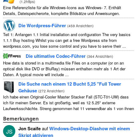
(
1.2https
)
Eine Referenzliste für alle Windows-Icons aus Windows- 7. Enthält
Details, Dateispeicherorte, komplette Bildsätze und Anweisungen.
Die Wordpress-Führer
(
459 Ansichten
)
Teil 1: Anfangen 1.1
Initial installation and configuration The very basics
1.1.1
Buy hosting Whilst you can get a free Wordpress site from
wordpress.com
,
you lose some control and you have to serve their
...
Die ultimative Codec-Führer
(
364 Ansichten
)
How data is stored in a multimedia file Files on a computer
(
or on an
optical disk like DVD or BluRay
) müssen enthalten mehr als 1 Art der
Daten.
A typical movie will include
...
Die Suche nach einem 12 Bucht 5,25 "Full Tower
Gehäuse
(
272 Ansichten
)
Ich habe einen Original-Cooler Master Stacker Fall (STC-T01-UW) dass
ich für meinen Server. Es ist großartig, weil es 12 5.25" externe
Laufwerksschächte. Streng genommen hat 11 verwendbar als 1 von ihnen
...
Bemerkungen
Jon Scaife
auf
Windows-Desktop-Diashow mit einem
JS
Skript aktivieren