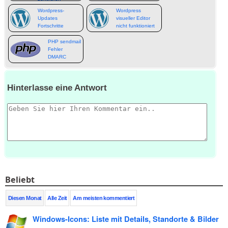
WordPress
Wordpress-
Wordpress
Updates
visueller Editor
Fortschritte
nicht funktioniert
PHP sendmail
Fehler
DMARC
Hinterlasse eine Antwort
Beliebt
Diesen Monat
Alle Zeit
Am meisten kommentiert
Windows-Icons: Liste mit Details, Standorte & Bilder