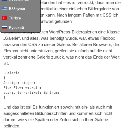
die Antwort darauf gefunden hat – es ist verrückt, dass man die
Ελληνικά
Bilder nicht einfach vertikal in einer einfachen Bildergalerie von
WordPress zentrieren kann. Nach langem Faffen mit
CSS
Ich
Türkçe
habe eine einfache Antwort gefunden
Русский
Standardmäßig erhalten WordPress-Bildergalerien eine Klasse
„Galerie“, und alles, was benötigt wurde, war, etwas Flexbox
anzuwenden
CSS
zu dieser Galerie. Bei älteren Browsern, die
Flexbox nicht unterstützen, greifen sie einfach auf die nicht
vertikal zentrierte Galerie zurück, was nicht das Ende der Welt
ist.
.Galerie

{

Anzeige: biegen;

Flex-Flow: wickeln;

ausrichten-artikel: Zentrum;

Und das ist es! Es funktioniert sowohl mit ein- als auch mit
ausgeschalteten Bildunterschriften und kümmert sich nicht
darum, wie viele Spalten oder Zeilen sich in Ihrer Galerie
befinden.