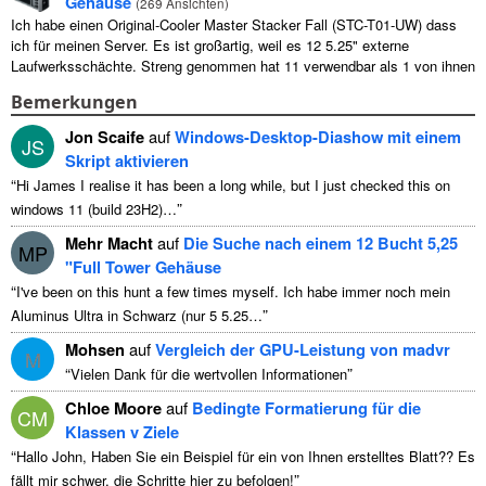
Gehäuse
(
269 Ansichten
)
Ich habe einen Original-Cooler Master Stacker Fall (STC-T01-UW) dass
ich für meinen Server. Es ist großartig, weil es 12 5.25" externe
Laufwerksschächte. Streng genommen hat 11 verwendbar als 1 von ihnen
...
Bemerkungen
Jon Scaife
auf
Windows-Desktop-Diashow mit einem
JS
Skript aktivieren
“
Hi James I realise it has been a long while
,
but I just checked this on
”
windows
11 (
build 23H2
)…
Mehr Macht
auf
Die Suche nach einem 12 Bucht 5,25
MP
"Full Tower Gehäuse
“
I've been on this hunt a few times myself
. Ich habe immer noch mein
”
Aluminus Ultra in Schwarz (nur 5 5.25…
Mohsen
auf
Vergleich der GPU-Leistung von madvr
M
“
”
Vielen Dank für die wertvollen Informationen
Chloe Moore
auf
Bedingte Formatierung für die
CM
Klassen v Ziele
“
Hallo John, Haben Sie ein Beispiel für ein von Ihnen erstelltes Blatt?? Es
”
fällt mir schwer, die Schritte hier zu befolgen!