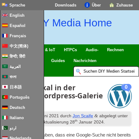
Sprache
Downloads
Über
Zuhause
English
DIY Media Home
Español
Français
中文(简体)
Intelligentes Zuhause & IoT
HTPCs
Audio-
Rechnen
हिन्दी; हिंदी
Handy
Fernseher
Guides
Nachrichten
العربية
বাংলা
Bilder vertikal in der
0
日本語
Standard-Wordpress-Galerie
Português
zentrieren
Deutsch
th
&
Veröffentlicht
15
Juni 2021
durch
Jon Scaife
abgelegt unter
Italiano
th
Wordpress
. Letzte Aktualisierung
28
Januar 2024
.
اردو
Ich konnte nicht glauben, dass eine Google-Suche nicht bereits
Nederlands