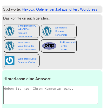
Stichworte:
Flexbox
,
Galerie
,
vertikal ausrichten
,
Wordpress
Das könnte dir auch gefallen..
3 Möglichkeiten,
Wordpress-
WP-CRON
Updates
manuell
Fortschritte
auszuführen
Wordpress
PHP sendmail
visueller Editor
Fehler
nicht funktioniert
DMARC
Wordpress Local
Gravatar Cache
Hinterlasse eine Antwort