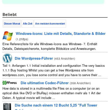
Beliebt
Diesen Monat
Alle Zeit
Am meisten kommentiert
Windows-Icons: Liste mit Details, Standorte & Bilder
(
1.2https
)
Eine Referenzliste für alle Windows-Icons aus Windows- 7. Enthält
Details, Dateispeicherorte, komplette Bildsätze und Anweisungen.
Die Wordpress-Führer
(
453 Ansichten
)
Teil 1: Anfangen 1.1
Initial installation and configuration The very basics
1.1.1
Buy hosting Whilst you can get a free Wordpress site from
wordpress.com
,
you lose some control and you have to serve their
...
Die ultimative Codec-Führer
(
358 Ansichten
)
How data is stored in a multimedia file Files on a computer
(
or on an
optical disk like DVD or BluRay
) müssen enthalten mehr als 1 Art der
Daten.
A typical movie will include
...
Die Suche nach einem 12 Bucht 5,25 "Full Tower