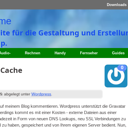
Downloads
ome
eite für die Gestaltung und Erstell
p.
Audio-
Rechnen
Handy
Fernseher
Guides
0
 Cache
&
abgelegt unter
Wordpress
.
auf meinem Blog kommentieren. Wordpress unterstützt die Gravatar
Allerdings kommt es mit einer Kosten - externe Dateien aus einer
Ladezeit in Form von neuen
DNS
Lookups, neu
SSL
Verbindungen zu
 zu haben, gespeichert und von Ihrem eigenen Server bedient. Nun,