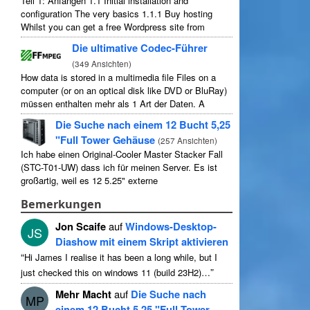
Teil 1: Anfangen 1.1
Initial installation and
configuration The very basics
1.1.1
Buy hosting
Whilst you can get a free Wordpress site from
wordpress.com
,
you lose some control and you
Die ultimative Codec-Führer
have to serve their
...
(
349 Ansichten
)
How data is stored in a multimedia file Files on a
computer
(
or on an optical disk like DVD or BluRay
)
müssen enthalten mehr als 1 Art der Daten.
A
typical movie will include
...
Die Suche nach einem 12 Bucht 5,25
"Full Tower Gehäuse
(
257 Ansichten
)
Ich habe einen Original-Cooler Master Stacker Fall
(STC-T01-UW) dass ich für meinen Server. Es ist
großartig, weil es 12 5.25" externe
Laufwerksschächte. Streng genommen hat 11
Bemerkungen
verwendbar als 1 von ihnen ...
Jon Scaife
auf
Windows-Desktop-
JS
Diashow mit einem Skript aktivieren
“
Hi James I realise it has been a long while
,
but I
”
just checked this on windows
11 (
build 23H2
)…
Mehr Macht
auf
Die Suche nach
MP
einem 12 Bucht 5,25 "Full Tower