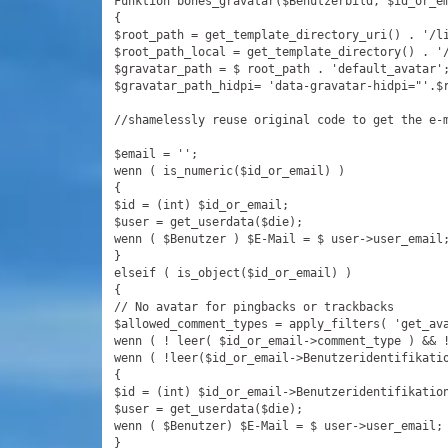
Funktion bones_gravatar($Benutzerbild, $id_or_em
{

$root_path = get_template_directory_uri() . 
'/l
$root_path_local = get_template_directory() . 
'
$gravatar_path = $ root_path . 
'default_avatar'
;
$
gravatar_path_hidpi= 'data-gravatar-hidpi=
"
'.$
//
shamelessly reuse original code to get the e-m
$email = ''
;

wenn ( is_numeric($id_or_email) )

{

$id = (int) $id_or_email;

$user = get_userdata($die);

wenn ( $Benutzer ) $E-Mail = $ user->user_email;
}

elseif ( is_object($id_or_email) )

{

// 
No avatar for pingbacks or trackbacks

$allowed_comment_types = apply_filters
( 
'get_av
wenn ( ! leer( $id_or_email->comment_type ) && !
wenn ( !leer($id_or_email->Benutzeridentifikatio
{

$id = (int) $id_or_email->Benutzeridentifikation
$user = get_userdata($die);

wenn ( $Benutzer) $E-Mail = $ user->user_email;

}
