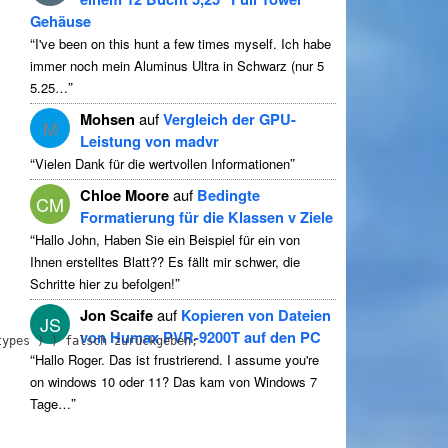
Gehäuse
“
I've been on this hunt a few times myself
. Ich habe
immer noch mein Aluminus Ultra in Schwarz (nur 5
”
5.25…
Mohsen
auf
Vergleich der GPU-
M
Leistung von madvr
“
”
Vielen Dank für die wertvollen Informationen
Chloe Moore
auf
Bedingte
CM
Formatierung für die Klassen v Ziele
“
Hallo John, Haben Sie ein Beispiel für ein von
Ihnen erstelltes Blatt?? Es fällt mir schwer, die
”
Schritte hier zu befolgen!
Jon Scaife
auf
Kopieren von Dateien
JS
von Humax PVR-9200T auf den PC
ypes ) ) falsch zurückgeben;

“
Hallo Roger. Das ist frustrierend.
I assume you're
on windows
10 oder 11? Das kam von Windows 7
”
Tage…