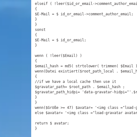
elseif ( !leer($id_or_email->comment_author_emai
{

$E-Mail = $ id_or_email->comment_author_email;

}

}

sonst

{

$E-Mail = $ id_or_email;

}

wenn ( !leer($Email) )

{

$email_hash = md5( strtolower( trimmen( $Email )
wenn(Datei existiert($root_path_local . $email_
{

//
if we have a local cache then use it

$gravatar_path= $root_path
 . $email_hash ;

$
gravatar_path_hidpi= 'data-gravatar-hidpi=
"
'.$
}

}

wenn($Größe >= 47) $
avatar= '
<img class ="
load-
else $avatar= '
<img class ="
load-gravatar avata
return $ avatar;

}
