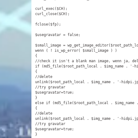
curl_exec($CH);

curl_close($CH);

fclose($fp);

$usegravatar = false;

$small_image = wp_get_image_editor($root_path_l
wenn ( ! is_wp_error( $small_image ) )

{

//
check it isn't a blank man image
, wenn ja, 
de
if
 (md5_file($root_path_local . $img_name . 
'-h
{

//
delete

unlink
($root_path_local . $img_name . 
'-hidpi.j
//
try gravatar

$usegravatar=true
;

}

else if (md5_file($root_path_local . $img_name 
{

//
delete

unlink
($root_path_local . $img_name . 
'-hidpi.j
//
try gravatar

$usegravatar=true
;

}
