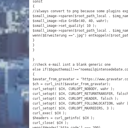
sonst

{

//
always convert to png because some plugins exp
$small_image-
>sparen($root_path_local . $img_na
$small_image->die Größe(40, 40, wahr);

$small_image->set_quality( 10 );

$small_image->sparen($root_path_local . $img_na
wenn($Erweiterung ==".jpg") entkoppeln($root_pa
}

}

}

}

//
check e-mail isnt a blank generic one

else if
($bgauthemail!=="noemail@intensedebate.co
{

$avatar_from_gravatar = "https://www.gravatar.co
$ch = curl_init($avatar_from_gravatar);

curl_setopt( $CH, CURLOPT_NOBODY, wahr );

curl_setopt( $CH, CURLOPT_RETURNTRANSFER, falsch
curl_setopt( $CH, CURLOPT_HEADER, falsch );

curl_setopt( $CH, CURLOPT_FOLLOWLOCATION, wahr )
curl_setopt( $CH, CURLOPT_MAXREDIRS, 3 );

curl_exec( $CH );

$headers = curl_getinfo( $CH );

curl_close( $CH );

wenn($Header[
'http_code'
] === 200)
