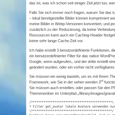
das ist, was ich schon seit einiger Zeit jetzt tun,
Falls Sie sich immer noch fragen, warum Sie das t
– lokal bereitgestellte Bilder können komprimiert w
meine Bilder in Webp-Versionen konvertiert, und jed
zusätzlich zu der Reduzierung, da keine Verbindun
Ressourcen kann auch ein Caching-Header festgele
keine sehr lange Cache-Zeit vor.
Ich habe erstellt 3 benutzerdefinierte Funktionen, d
ein benutzerdefinierter Filter für das native WordP
Google, wenn aufgerufen,, und der dritte erstellt ein
geändert wurden, oder ein vorher nicht verfügbares i
Sie müssen ein wenig basteln, um es mit Ihrem T
rd
Framework, wie Sie in der sehen werden 3
functi
Sie müssen auch erstellen, oder passen Sie den Pf
Themenordner im Unterpfad „/library/images/gravat
/*********************************************\

* Filter get_avatar lokale Avatare verwenden nur
\*********************************************/
