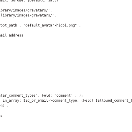
ail, $Größe, $Default, $alt)

ibrary/images/gravatars/'
;

/library/images/gravatars/'
;



root_path
 . 
'default_avatar-hidpi.png
"
'
;

ail address



atar_comment_types'
, Feld( 
'comment'
 ) );

 in_array( $id_or_email->comment_type, (Feld) $allowed_comment_t
n) )

;
