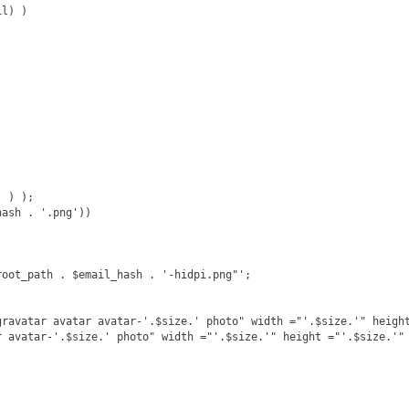
l) )

 ) );

hash . 
'.png'
))

root_path
 . $email_hash . 
'-hidpi.png
"
'
;

gravatar avatar avatar-'.$size.' photo
" width ="
'.$size.'
" heigh
r avatar-'.$size.' photo
" width ="
'.$size.'
" height ="
'.$size.'
"