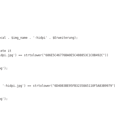
ocal . $img_name . 
'-hidpi'
 . $Erweiterung);

lete it

idpi.jpg'
) == strtolower("686E5C46776BA0E5C488853C1C0B492C"))

pg'
);

. 
'-hidpi.jpg'
) == strtolower("6D4083BE95FB32358A5110F5A83B9979")
pg'
);
