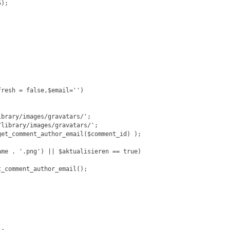
);

fresh = false,$
email=''
)

ibrary/images/gravatars/'
;

/library/images/gravatars/'
;

et_comment_author_email($comment_id) );

ame . 
'.png'
) || $aktualisieren == true)

_comment_author_email();
