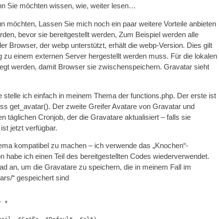
 wenn Sie möchten wissen, wie, weiter lesen…
un möchten, Lassen Sie mich noch ein paar weitere Vorteile anbieten
erden, bevor sie bereitgestellt werden, Zum Beispiel werden alle
er Browser, der webp unterstützt, erhält die webp-Version. Dies gilt
g zu einem externen Server hergestellt werden muss. Für die lokalen
gt werden, damit Browser sie zwischenspeichern. Gravatar sieht
ie stelle ich einfach in meinem Thema der functions.php. Der erste ist
ress get_avatar(). Der zweite Greifer Avatare von Gravatar und
en täglichen Cronjob, der die Gravatare aktualisiert – falls sie
st jetzt verfügbar.
hema kompatibel zu machen – ich verwende das „Knochen“-
on habe ich einen Teil des bereitgestellten Codes wiederverwendet.
ad an, um die Gravatare zu speichern, die in meinem Fall im
ars/“ gespeichert sind
 *
