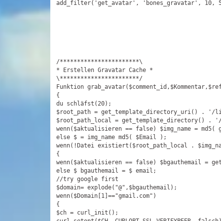
add_filter(
'get_avatar'
, 
'bones_gravatar'
, 10, 5
/***********************\

* Erstellen Gravatar Cache *

\***********************/

Funktion grab_avatar($comment_id,$Kommentar,$re
{

du schläfst(20);

$root_path = get_template_directory_uri() . 
'/l
$root_path_local = get_template_directory() . 
'
wenn($aktualisieren == false) $img_name = md5( g
else $ = img_name md5( $Email );

wenn(!Datei existiert($root_path_local . $img_n
{

wenn($aktualisieren == false) $bgauthemail = get
else $ bgauthemail = $ email;

//
try google first

$domain= explode
("@",$bgauthemail);

wenn($Domain[1]=="gmail.com")

{

$ch = curl_init();
