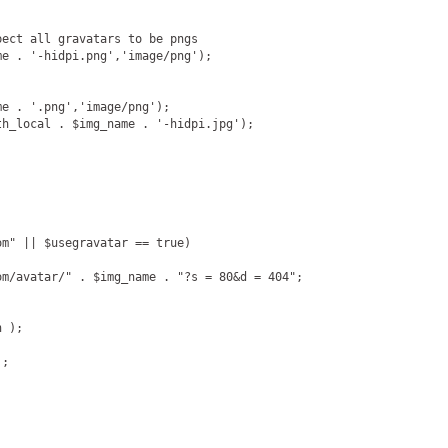
ect all gravatars to be pngs

me . 
'-hidpi.png'
,
'image/png'
);

me . 
'.png'
,
'image/png'
);

th_local . $img_name . 
'-hidpi.jpg'
);

m" || $usegravatar == true)

m/avatar/" . $img_name . "?s = 80&d = 404";

 );

;
