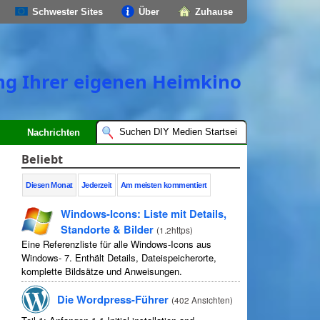
Schwester Sites
Über
Zuhause
ung Ihrer eigenen Heimkino
Nachrichten
Beliebt
Diesen Monat
Jederzeit
Am meisten kommentiert
Windows-Icons: Liste mit Details,
Standorte & Bilder
(
1.2https
)
Eine Referenzliste für alle Windows-Icons aus
Windows- 7. Enthält Details, Dateispeicherorte,
komplette Bildsätze und Anweisungen.
Die Wordpress-Führer
(
402 Ansichten
)