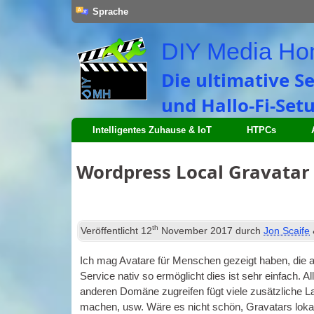
Sprache
DIY Media H
Die ultimative S
und Hallo-Fi-Setu
Intelligentes Zuhause & IoT
HTPCs
Wordpress Local Gravatar
th
Veröffentlicht
12
November 2017
durch
Jon Scaife
Ich mag Avatare für Menschen gezeigt haben, die 
Service nativ so ermöglicht dies ist sehr einfach. 
anderen Domäne zugreifen fügt viele zusätzliche 
machen, usw. Wäre es nicht schön, Gravatars lokal