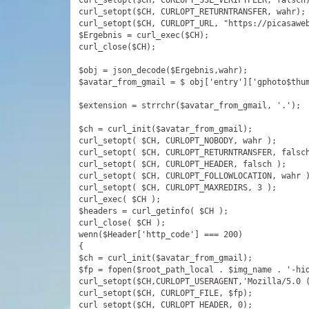
curl_setopt($CH, CURLOPT_SSL_VERIFYPEER, falsch)
curl_setopt($CH, CURLOPT_RETURNTRANSFER, wahr);

curl_setopt($CH, CURLOPT_URL, "https://picasaweb
$Ergebnis = curl_exec($CH);

curl_close($CH);

$obj = json_decode($Ergebnis,wahr);

$avatar_from_gmail = $ obj[
'entry'
][
'gphoto$thu
$extension = strrchr($avatar_from_gmail, 
'.'
);

$ch = curl_init($avatar_from_gmail);

curl_setopt( $CH, CURLOPT_NOBODY, wahr );

curl_setopt( $CH, CURLOPT_RETURNTRANSFER, falsch
curl_setopt( $CH, CURLOPT_HEADER, falsch );

curl_setopt( $CH, CURLOPT_FOLLOWLOCATION, wahr )
curl_setopt( $CH, CURLOPT_MAXREDIRS, 3 );

curl_exec( $CH );

$headers = curl_getinfo( $CH );

curl_close( $CH );

wenn($Header[
'http_code'
] === 200)

{

$ch = curl_init($avatar_from_gmail);

$fp = fopen($root_path_local . $img_name . 
'-hi
curl_setopt($CH,CURLOPT_USERAGENT,
'Mozilla/5.0
 
curl_setopt($CH, CURLOPT_FILE, $fp);

curl_setopt($CH, CURLOPT_HEADER, 0);
