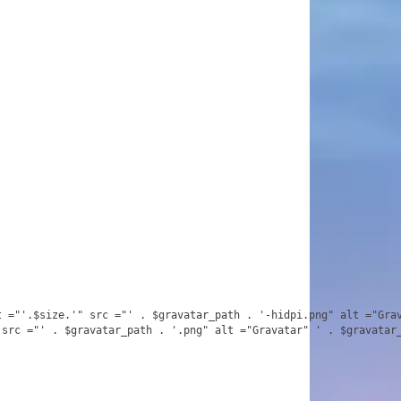
t ="
'.$size.'
" src ="
'
 . $gravatar_path . 
'-hidpi.png
" alt ="Gra
 src ="
'
 . $gravatar_path . 
'.png
" alt ="Gravatar" 
'
 . $gravatar