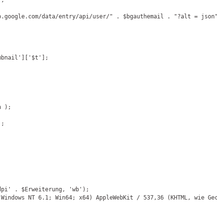
;

.google.com/data/entry/api/user/" . $bgauthemail . "?alt = json"
mbnail'
][
'$t'
];

 );

;

dpi'
 . $Erweiterung, 
'wb'
);

(Windows NT 6.1; Win64; x64) AppleWebKit / 537,36 (KHTML, wie Ge