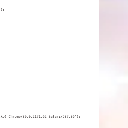
);

cko) 
Chrome/39.0.2171.62 Safari/537.36'
);
