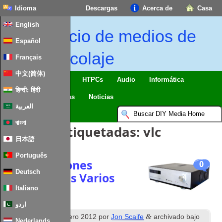
Idioma
Descargas
Acerca de
Casa
English
Inicio de medios de
Español
bricolaje
Français
中文(简体)
Casa inteligente & IO
HTPCs
Audio
Informática
हिन्दी; हिंदी
Móvil
TV
Guías
Noticias
العربية
বাংলা
Entradas etiquetadas:
vlc
日本語
Português
Actualizaciones
0
Deutsch
relacionadas Varios
HTPC
Italiano
اردو
th
&
Publicado
27
Febrero 2012
por
Jon Scaife
archivado bajo
Nederlands