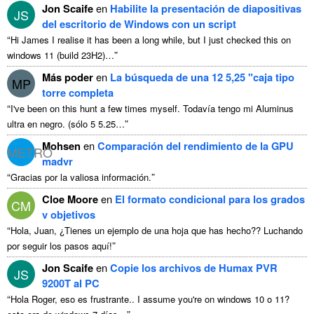
Jon Scaife
en
Habilite la presentación de diapositivas
JS
del escritorio de Windows con un script
“
Hi James I realise it has been a long while
,
but I just checked this on
”
windows
11 (
build 23H2
)…
Más poder
en
La búsqueda de una 12 5,25 "caja tipo
MP
torre completa
“
I've been on this hunt a few times myself
. Todavía tengo mi Aluminus
”
ultra en negro. (sólo 5 5.25…
Mohsen
en
Comparación del rendimiento de la GPU
METRO
madvr
“
”
Gracias por la valiosa información.
Cloe Moore
en
El formato condicional para los grados
CM
v objetivos
“
Hola, Juan, ¿Tienes un ejemplo de una hoja que has hecho?? Luchando
”
por seguir los pasos aquí!
Jon Scaife
en
Copie los archivos de Humax PVR
JS
9200T al PC
“
Hola Roger, eso es frustrante..
I assume you're on windows
10 o 11?
”