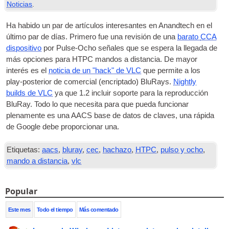
Noticias
.
Ha habido un par de artículos interesantes en Anandtech en el
último par de días. Primero fue una revisión de una
barato
CCA
dispositivo
por Pulse-Ocho señales que se espera la llegada de
más opciones para
HTPC
mandos a distancia. De mayor
interés es el
noticia de un "hack" de VLC
que permite a los
play-posterior de comercial (encriptado) BluRays.
Nightly
builds de VLC
ya que 1.2 incluir soporte para la reproducción
BluRay. Todo lo que necesita para que pueda funcionar
plenamente es una
AACS
base de datos de claves, una rápida
de Google debe proporcionar una.
Etiquetas:
aacs
,
bluray
,
cec
,
hachazo
,
HTPC
,
pulso y ocho
,
mando a distancia
,
vlc
Popular
Este mes
Todo el tiempo
Más comentado