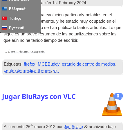
Misc
. Última actualización
1
st February
2024
.
Ελληνικά
No ha habido ninguna evolución particuarly notables en el
Türkçe
HTPC
mundo últimamente, y he estado muy ocupado en el
trabajo, por lo que no se han publicado tantos artículos. Lo que
Русский
sigue es un breve resumen de las actualizaciones sobre las
que aún no he tenido tiempo de escribir..
Leer artículo completo
...
Etiquetas:
firefox
,
MCEBuddy
,
estudio de centro de medios
,
centro de medios themer
,
vlc
Jugar BluRays con VLC
0
th
&
Al corriente
26
enero 2012
por
Jon Scaife
archivado bajo