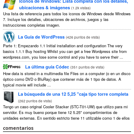
Iconos de Windows: Lista completa con los detalles,
ubicaciones & imágenes
(
1.2k vistas
)
Una lista de referencia para todos los iconos de Windows desde Windows
7. Incluye los detalles, ubicaciones de archivos, juegos y las
instrucciones completas imagen.
La Guía de WordPress
(
426 puntos de vista
)
Parte 1: Empezando 1.1
Initial installation and configuration The very
basics
1.1.1
Buy hosting Whilst you can get a free Wordpress site from
wordpress.com
,
you lose some control and you have to serve their
...
La última guía Códec
(
351 puntos de vista
)
How data is stored in a multimedia file Files on a computer
(o en un disco
óptico como DVD o BluRay) que contener más de 1 tipo de datos.
A
typical movie will include
...
La búsqueda de una 12 5,25 "caja tipo torre completa
(
262 puntos de vista
)
Tengo un caso original Cooler Stacker (STC-T01-UW) que utilizo para mi
servidor. Es muy bueno porque tiene 12 5.25" compartimientos de
unidades externas. En sentido estricto tiene 11 utilizable como 1 de ellos
...
comentarios