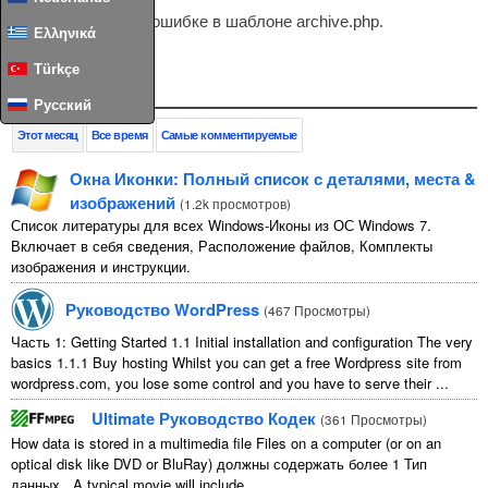
Это сообщение об ошибке в шаблоне archive.php.
Ελληνικά
Türkçe
Популярный
Русский
Этот месяц
Все время
Самые комментируемые
Окна Иконки: Полный список с деталями, места &
изображений
(
1.2k просмотров
)
Список литературы для всех Windows-Иконы из ОС Windows 7.
Включает в себя сведения, Расположение файлов, Комплекты
изображения и инструкции.
Руководство WordPress
(
467 Просмотры
)
Часть 1:
Getting Started
1.1
Initial installation and configuration The very
basics
1.1.1
Buy hosting Whilst you can get a free Wordpress site from
wordpress.com
,
you lose some control and you have to serve their
...
Ultimate Руководство Кодек
(
361 Просмотры
)
How data is stored in a multimedia file Files on a computer
(
or on an
optical disk like DVD or BluRay
) должны содержать более 1 Тип
данных,.
A typical movie will include
...