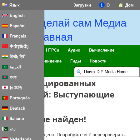
Язык
Загрузки
О
Дом
English
Сделай сам Медиа
Español
Главная
Français
中文(简体)
Умный дом & IoT
HTPCs
Аудио
Вычисление
हिन्दी; हिंदी
Мобильный
Телевидение
Гиды
Новости
العربية
বাংলা
Классифицированных
日本語
сообщений:
Выступающие
Português
Deutsch
Ой, пост не найден!
Italiano
اردو
Опс. Что-то пропущено. Попробуйте всё перепроверить.
Nederlands