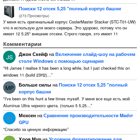
Поиски 12 отсек 5,25 "полный корпус башни
(
273 Просмотры
)
У меня есть оригинальный корпус CoolerMaster Stacker (STC-T01-UW)
что я использую для моего сервера. Это здорово, потому что он
имеет 12 5.25" внешние отсеки. Строго говоря, это имеет 11
непригодны для использования 1 из них ...
Комментарии
Джон Скейф
на
Включение слайд-шоу на рабочем
JS
столе Windows с помощью сценария
“
Hi James I realise it has been a long while
,
but I just checked this on
”
windows
11 (
build 23H2
)…
Больше силы
на
Поиски 12 отсек 5,25 "полный
MP
корпус башни
“
I've been on this hunt a few times myself
. У меня все еще есть мой
”
Aluminus Ultra черного цвета. (только 5 5.25…
Мохсен
на
Сравнение производительности Madvr
M
GPU
“
”
Спасибо за ценную информацию
Хлоя Мур
на
Условное форматирование для