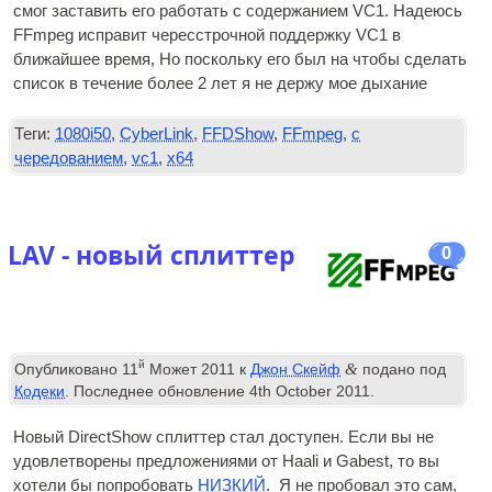
смог заставить его работать с содержанием VC1. Надеюсь
FFmpeg исправит чересстрочной поддержку VC1 в
ближайшее время, Но поскольку его был на чтобы сделать
список в течение более 2 лет я не держу мое дыхание
Теги:
1080i50
,
CyberLink
,
FFDShow
,
FFmpeg
,
с
чередованием
,
vc1
,
x64
LAV - новый сплиттер
0
й
&
Опубликовано
11
Может 2011
к
Джон Скейф
подано под
Кодеки
. Последнее обновление
4
th October
2011
.
Новый DirectShow сплиттер стал доступен. Если вы не
удовлетворены предложениями от Haali и Gabest, то вы
хотели бы попробовать
НИЗКИЙ
. Я не пробовал это сам,