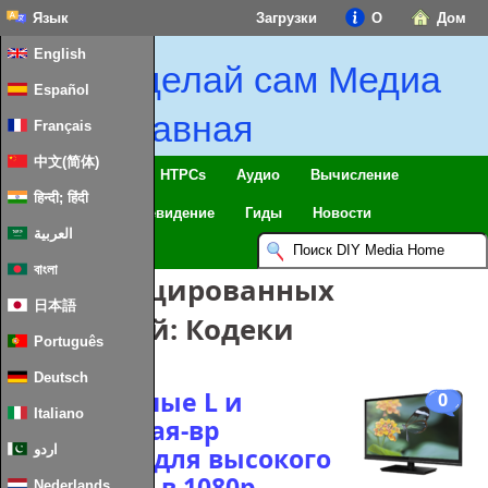
Язык
Загрузки
О
Дом
English
Сделай сам Медиа
Español
Главная
Français
中文(简体)
Умный дом & IoT
HTPCs
Аудио
Вычисление
हिन्दी; हिंदी
Мобильный
Телевидение
Гиды
Новости
العربية
বাংলা
Классифицированных
日本語
сообщений:
Кодеки
Português
Deutsch
Оптимальные L и
0
Italiano
сумашедшая-вр
настройка для высокого
اردو
класса GPU в 1080p
Nederlands