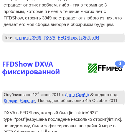
страдает от этих проблем, либо - так в терминах 3
проблемы, которые я имел в течение многих лет с
FFDShow, строить 3949 не страдает от любого из них, что
делает его моя сборка выбора в обозримом будущем.
Теги:
строить 3949
,
DXVA
,
FFDShow
,
h.264
,
x64
FFDShow DXVA
0
фиксированной
й
&
Опубликовано
12
июнь 2011
к
Джон Скейф
подано под
Кодеки
,
Новости
. Последнее обновление
4
th October
2011
.
DXVA
в FFDShow, который был [
int­link id=“937”
type=“post”
]нарушена последние несколько строит[/
intlink
],
по-видимому, были зафиксированы, по крайней мере в
й