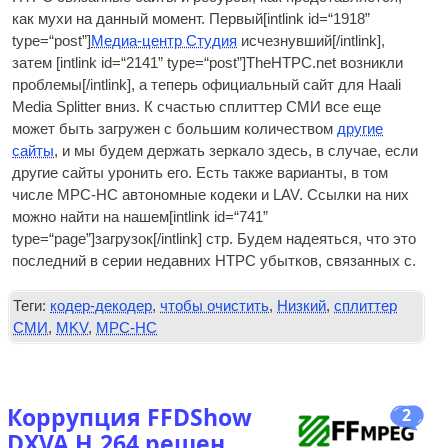
как мухи на данный момент. Первый[
int­link id=“1918”
type=“post”
]
Медиа-центр Студия
исчезнувший[/
intlink
],
затем [
int­link id=“2141” type=“post”
]TheHTPC.net возникли
проблемы[/
intlink
], а теперь официальный сайт для Haali
Media Splitter вниз. К счастью сплиттер СМИ все еще
может быть загружен с большим количеством
другие
сайты
, и мы будем держать зеркало здесь, в случае, если
другие сайты уронить его. Есть также варианты, в том
числе
MPC-HC
автономные кодеки и LAV. Ссылки на них
можно найти на нашем[
int­link id=“741”
type=“page”
]загрузок[/
intlink
] стр. Будем надеяться, что это
последний в серии недавних
HTPC
убытков, связанных с.
Теги:
кодер-декодер
,
чтобы очистить
,
Низкий
,
сплиттер
СМИ
,
MKV
,
MPC-HC
Коррупция FFDShow
2
DXVA H.264 решен