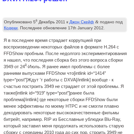
й
&
Опубликовано
5
Декабрь 2011
к
Джон Скейф
подано под
Кодеки
. Последнее обновление
17
th January
2012
.
Я в последнее время страдает коррупцией при
воспроизведении некоторых файлов в формате H.264 с
FFDShow пробным. После недолгого экспериментирования
я нашел, что последняя сборка без этого вопроса сборки
й
3949 от 24
-Июль. Я ранее имел проблемы с более
ранними выпусками FFDShow что[
int­link id=“1414”
type=“post”
]Ждут 'т работы с
DXVA
[/
intlink
] вообще - к
счастью построить 3949 не страдает от этой проблемы. Я
также[
int­link id=“919” type=“post”
]ранее была
проблема[/
intlink
] где некоторые сборки FFDShow были
менее эффективны по моему
HTPC
и не смогли плавно
декодировать некоторые высококачественные фильмы
битрейт, например. RIP из Бесславные ублюдки Blu-Ray,
который заставил меня продолжать использовать старую
сборку с середины 2010 года до сих пор. строить 3949 не