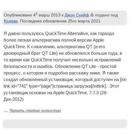
й
&
Опубликовано
4
марш 2013
к
Джон Скейф
подано под
Кодеки
. Последнее обновление
25го марта 2021
.
Я давно пользуюсь QuickTime Alternative, как гораздо
более легкая альтернатива полной версии Apple
QuickTime. К сожалению, альтернатива QT (и его
двоюродный брат QT Lite) не обновлялся больше года, в
то время как QuickTime получил несколько исправлений
безопасности и ошибок. Обновление QT Lite - простой
процесс, о котором я подробно расскажу ниже. Я также
создал обновленный установщик, который доступен на [
int­
link id=“741” type=“page”
]страница загрузки[/
intlink
]. Этот
установщик основан на Apple QuickTime. 7.7.3 (28-
Дек-2012)
Читать статью полностью
…