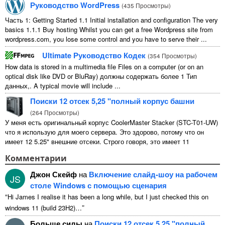
Руководство WordPress
(
435 Просмотры
)
Часть 1:
Getting Started
1.1
Initial installation and configuration The very
basics
1.1.1
Buy hosting Whilst you can get a free Wordpress site from
wordpress.com
,
you lose some control and you have to serve their
...
Ultimate Руководство Кодек
(
354 Просмотры
)
How data is stored in a multimedia file Files on a computer
(
or on an
optical disk like DVD or BluRay
) должны содержать более 1 Тип
данных,.
A typical movie will include
...
Поиски 12 отсек 5,25 "полный корпус башни
(
264 Просмотры
)
У меня есть оригинальный корпус CoolerMaster Stacker (STC-T01-UW)
что я использую для моего сервера. Это здорово, потому что он
имеет 12 5.25" внешние отсеки. Строго говоря, это имеет 11
непригодны для использования 1 из них ...
Комментарии
Джон Скейф
на
Включение слайд-шоу на рабочем
JS
столе Windows с помощью сценария
“
Hi James I realise it has been a long while
,
but I just checked this on
”
windows
11 (
build 23H2
)…
Больше силы
на
Поиски 12 отсек 5,25 "полный