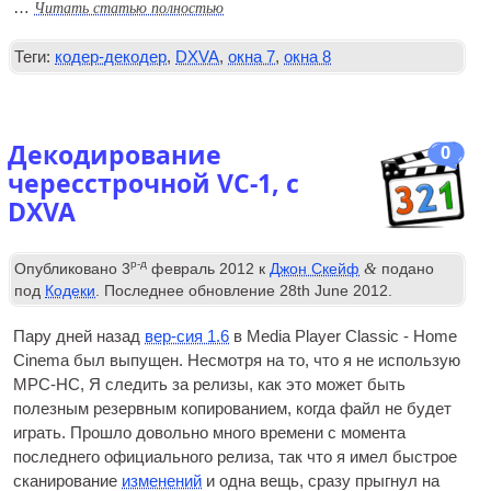
Читать статью полностью
…
Теги:
кодер-декодер
,
DXVA
,
окна 7
,
окна 8
Декодирование
0
чересстрочной VC-1, с
DXVA
р-д
&
Опубликовано
3
февраль 2012
к
Джон Скейф
подано
под
Кодеки
. Последнее обновление
28
th June
2012
.
Пару дней назад
вер-сия 1.6
в Media Player Classic - Home
Cinema был выпущен. Несмотря на то, что я не использую
MPC-HC
, Я следить за релизы, как это может быть
полезным резервным копированием, когда файл не будет
играть. Прошло довольно много времени с момента
последнего официального релиза, так что я имел быстрое
сканирование
изменений
и одна вещь, сразу прыгнул на