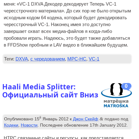
меня: «VC-1
DXVA
Декодер декодирует Теперь VC-1
чересстрочного материала». До сих пор не было открытым
исходным кодом 64 кодека, который будет декодировать
чересстрочный VC-1. Наконец имея это доступно
завершает охват всех медиа-файлов я когда-либо
пробовали играть. Надеюсь, это будет также добавляться
в FFDShow пробным и LAV видео в ближайшем будущем.
Теги:
DXVA
,
с чередованием
,
MPC-HC
,
VC-1
Haali Media Splitter:
0
Официальный сайт Вниз
й
&
Опубликовано
15
Январь 2012
к
Джон Скейф
подано под
Кодеки
,
Новости
. Последнее обновление
17
th January
2012
.
HTPC
связанные сайты и ресурсы, как представляется,