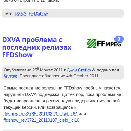
3878 64 строить с 11
июнь.
Теги:
DXVA
,
FFDShow
DXVA проблема с
0
последних релизах
FFDShow
й
&
Опубликовано
25
Может 2011
к
Джон Скейф
подано под
Кодеки
. Последнее обновление
4
th October
2011
.
Самые последние релизы на FFDshow пробным, кажется,
нарушили
DXVA
поддержка. До тех пор, пока проблема не
будет исправлена, я рекомендую придерживаться вашей
текущей версии, или возвращаясь к
ffdshow_rev3785_20110323_clsid_x64
или
ffdshow_rev3721_20110107_clsid_icl10