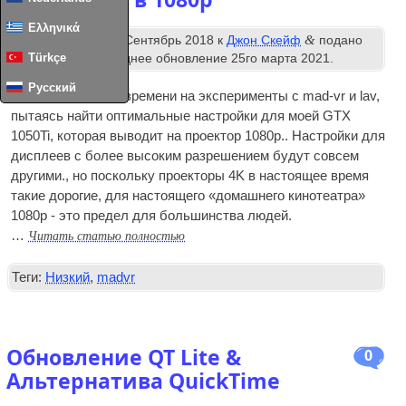
Ελληνικά
й
&
Опубликовано
18
Сентябрь 2018
к
Джон Скейф
подано
Türkçe
под
Кодеки
. Последнее обновление
25го марта 2021
.
Русский
Я потратил много времени на эксперименты с mad-vr и lav,
пытаясь найти оптимальные настройки для моей GTX
1050Ti, которая выводит на проектор 1080p.. Настройки для
дисплеев с более высоким разрешением будут совсем
другими., но поскольку проекторы 4K в настоящее время
такие дорогие, для настоящего «домашнего кинотеатра»
1080p - это предел для большинства людей.
Читать статью полностью
…
Теги:
Низкий
,
madvr
Обновление QT Lite &
0
Альтернатива QuickTime