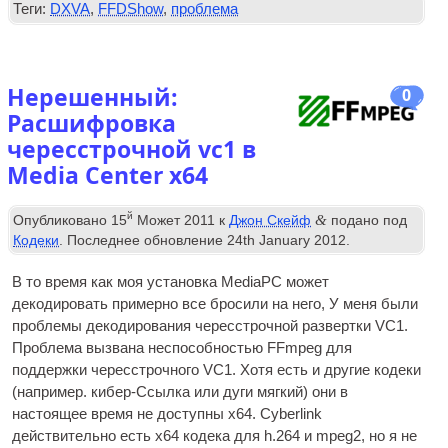
Теги:
DXVA
,
FFDShow
,
проблема
Нерешенный:
0
Расшифровка
чересстрочной vc1 в
Media Center x64
й
&
Опубликовано
15
Может 2011
к
Джон Скейф
подано под
Кодеки
. Последнее обновление
24
th January
2012
.
В то время как моя установка MediaPC может
декодировать примерно все бросили на него, У меня были
проблемы декодирования чересстрочной развертки VC1.
Проблема вызвана неспособностью FFmpeg для
поддержки чересстрочного VC1. Хотя есть и другие кодеки
(например. кибер-Ссылка или дуги мягкий) они в
настоящее время не доступны x64. Cyberlink
действительно есть x64 кодека для h.264 и mpeg2, но я не