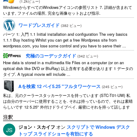
(
1.2kビュー
)
WindowsからすべてのWindowsアイコンの参照リスト 7. 詳細が含まれて
います, ファイルの場所, 完全な画像セットおよび指示.
ワードプレスガイド
(
382 ビュー
)
パーツ 1: 入門 1.1
Initial installation and configuration The very basics
1.1.1
Buy hosting Whilst you can get a free Wordpress site from
wordpress.com
,
you lose some control and you have to serve their
...
究極のコーデックガイド
(
342 ビュー
)
How data is stored in a multimedia file Files on a computer
(
or on an
optical disk like DVD or BluRay
) 以上含有する必要があります 1 データの
タイプ.
A typical movie will include
...
Aを検索 12 ベイ5.25 "フルタワーケース
(
245 ビュー
)
私は、元のクーラースタッカーケースを持っています (STC-T01-UW) 私
は自分のサーバーに使用することを. それは持っているので、それは素晴
らしいです 12 5.25" 外付けドライブベイ. 厳密にそれを持って話します
11 使用可能 1 そのうちの ...
注釈
ジョン・スカイフ
オン
スクリプトで Windows デスク
JS
トップ スライドショーを有効にする