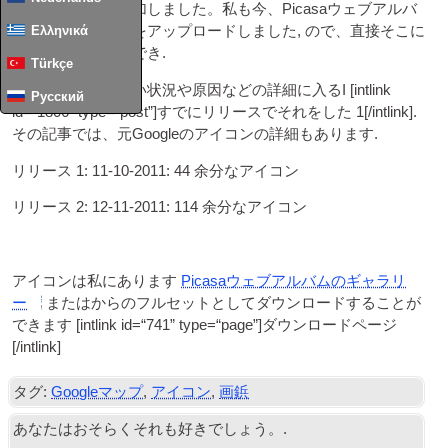
くのアイコンを追加しました。私も今、Picasaウェブアルバ
Ελληνικά
ムに個別にそれらをアップロードしました, ので、直接そこに
リンクすることができ.
Türkçe
私は文句を言わない状況や原因などの詳細に入るI [
int­link
Русский
id=“1806” type=“post”
]すでにリリースでそれをした 1[/
intlink
].
その記事では、元Googleのアイコンの詳細もあります.
リリース 1: 11-10-2011: 44 余分なアイコン
リリース 2: 12-11-2011: 114 余分なアイコン
アイコンは私にあります
Picasaウェブアルバムのギャラリ
ー
またはからのフルセットとしてダウンロードすることが
できます [
int­link id=“741” type=“page”
]ダウンロードページ
[/
intlink
]
タグ:
Googleマップ
,
アイコン
,
画鋲
あなたはおそらくそれも好きでしょう。.