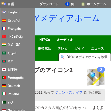
言語
ダウンロード
約
ホームホーム
English
DIYメディアホーム
Español
Français
中文(简体)
SmartHome & IoTを
HTPCs
オーディオ
हिन्दी; हिंदी
コンピューティング
携帯電話
テレビ
ガイド
ニュース
العربية
বাংলা
Googleマップのアイコン2
0
日本語
Português
Deutsch
NS
&
公開済み
12
11月 2011
沿って
ジョン・スカイフ
下に提出
Italiano
Web技術
.
اردو
私は、Googleマップのカスタム画鋲の私のセットに、より多
Nederlands