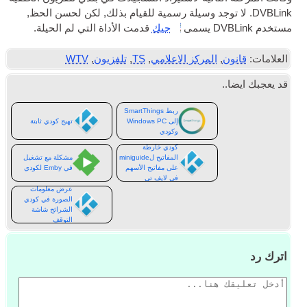
DVBLink. لا توجد وسيلة رسمية للقيام بذلك, لكن لحسن الحظ,
مستخدم DVBLink يسمى
جيك
قدمت الأداة التي لم الحيلة.
العلامات:
قانون
,
المركز الاعلامي
,
TS
,
تلفزيون
,
WTV
قد يعجبك ايضا..
ربط SmartThings
إلى Windows PC
تهيج كودي ثابتة
وكودي
كودي خارطة
المفاتيح لminiguide
مشكلة مع تشغيل
على مفاتيح الأسهم
في Emby لكودي
في لايف تي
عرض معلومات
الصورة في كودي
الشرائح شاشة
التوقف
اترك رد