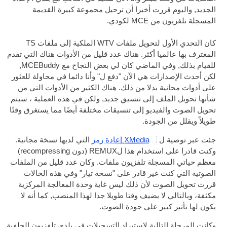
الجديد, واليوم قررت أخيرا أن ترحيل مجموعة كبيرة القديمة
المسجلة
تلفزيون
من
MCE
لكودي.
كان التحدي الأول لتحويل ملفات WTV الملكية إلى ملفات TS
المعترف بها عالميا أكثر. هناك عدد قليل من الأدوات هناك التي تقدم
للقيام بذلك, وفي الماضي كان لي بعض النجاح مع MCEBuddy,
لكن أحدث الإصدارات هي الآن "دفع ل" وأنا دائما في محاولة للعثور
على أدوات مجانية بدلا من ذلك. هناك الكثير من الأدوات التي من
شأنها تحويل الملف إلى تنسيق جديد, ولكن في هذه العملية ، سيتم
تحويل الصوت والفيديو إلى تنسيقات مختلفة أيضًا مما يستغرق وقتًا
طويلاً ويقلل من الجودة.
جئت عبر توصية ل
XMedia إعادة رمز
التي لديها نسخة مجانية.
وكنت قادرا على استخدام هذا لREMUX (دون recompressing)
معظم حياتي المسجلة
تلفزيون
ملفات. وكان عدد قليل من الملفات
الصوتية التي كنت غير قادر على "نسخة تيار" وفي هذه الحالات
قررت تحويل الصوت لأن ذلك ليس غاية
وحدة المعالجة المركزية
مكثفة، وبالتالي لا يضيف وقتا طويلا جدا لهذا المنصب, كما أنه لا
يكون لها تأثير كبير على جودة الصوت.
وكانت المرحلة التالية لاستيراد التسجيلات في بلدي
تلفزيون
الخلفية