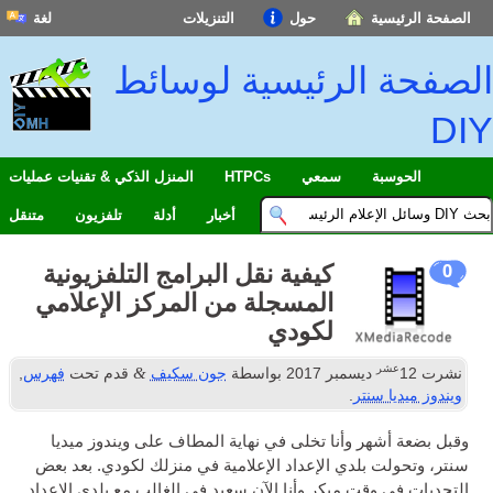
الصفحة الرئيسية
حول
التنزيلات
لغة
الصفحة الرئيسية لوسائط
DIY
الحوسبة
سمعي
HTPCs
المنزل الذكي & تقنيات عمليات
أخبار
أدلة
تلفزيون
متنقل
كيفية نقل البرامج التلفزيونية
0
المسجلة من المركز الإعلامي
لكودي
عشر
&
نشرت
12
ديسمبر 2017
بواسطة
جون سكيف
قدم تحت
فهرس
,
ويندوز ميديا ​​سنتر
.
وقبل بضعة أشهر وأنا تخلى في نهاية المطاف على ويندوز ميديا ​​
سنتر، وتحولت بلدي الإعداد الإعلامية في منزلك لكودي. بعد بعض
التحديات في وقت مبكر وأنا الآن سعيد في الغالب مع بلدي الإعداد