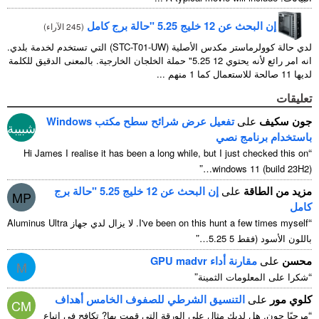
إن البحث عن 12 خليج 5.25 "حالة برج كامل
(
245 الآراء
)
لدي حالة كوولرماستر مكدس الأصلية (STC-T01-UW) التي تستخدم لخدمة بلدي.
انه امر رائع لأنه يحتوي 12 5.25" حملة الخلجان الخارجية. بالمعنى الدقيق للكلمة
لديها 11 صالحة للاستعمال كما 1 منهم ...
تعليقات
جون سكيف
على
تفعيل عرض شرائح سطح مكتب Windows
شبيبة
باستخدام برنامج نصي
“
Hi James I realise it has been a long while
,
but I just checked this on
”
windows
11 (
build 23H2
)…
مزيد من الطاقة
على
إن البحث عن 12 خليج 5.25 "حالة برج
MP
كامل
“
I've been on this hunt a few times myself
. لا يزال لدي جهاز Aluminus Ultra
”
باللون الأسود (فقط 5 5.25…
محسن
على
مقارنة أداء GPU madvr
M
”
“
شكرا على المعلومات الثمينة
كلوي مور
على
التنسيق الشرطي للصفوف الخامس أهداف
CM
“
مرحبًا جون, هل لديك مثال على الورقة التي قمت بها? تكافح في اتباع