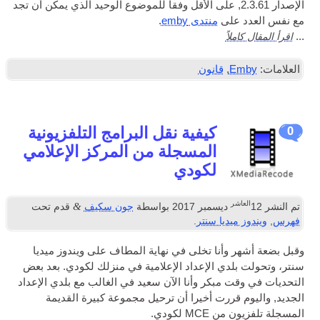
الإصدار 2.3.61, على الأقل وفقا للموضوع الوحيد الذي يمكن أن تجد
مع نفس العدد على
منتدى emby
.
اقرأ المقال كاملاً
...
العلامات:
Emby
,
قانون
كيفية نقل البرامج التلفزيونية
0
المسجلة من المركز الإعلامي
لكودي
العاشر
&
تم النشر
12
ديسمبر 2017
بواسطة
جون سكيف
قدم تحت
فهرس
,
ويندوز ميديا ​​سنتر
.
وقبل بضعة أشهر وأنا تخلى في نهاية المطاف على ويندوز ميديا ​​
سنتر، وتحولت بلدي الإعداد الإعلامية في منزلك لكودي. بعد بعض
التحديات في وقت مبكر وأنا الآن سعيد في الغالب مع بلدي الإعداد
الجديد, واليوم قررت أخيرا أن ترحيل مجموعة كبيرة القديمة
المسجلة
تلفزيون
من
MCE
لكودي.