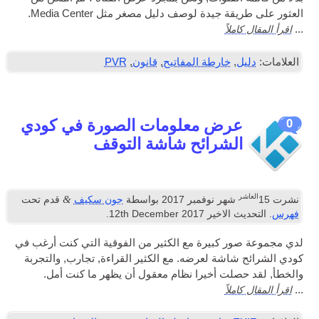
العثور على طريقة جيدة لوصف دليل مصغر مثل Media Center.
اقرأ المقال كاملاً
...
العلامات:
دليل
,
خارطة المفاتيح
,
قانون
,
PVR
عرض معلومات الصورة في كودي
0
الشرائح شاشة التوقف
العاشر
&
نشرت
15
شهر نوفمبر 2017
بواسطة
جون سكيف
قدم تحت
فهرس
. التحديث الاخير
2017
th December
12
.
لدي مجموعة صور كبيرة مع الكثير من الفوقية التي كنت أرغب في
كودي الشرائح شاشة لعرضه. مع الكثير القراءة, تجارب, والتجربة
والخطأ, لقد حصلت أخيرا نظام معقول أن يظهر ما كنت أمل.
اقرأ المقال كاملاً
...