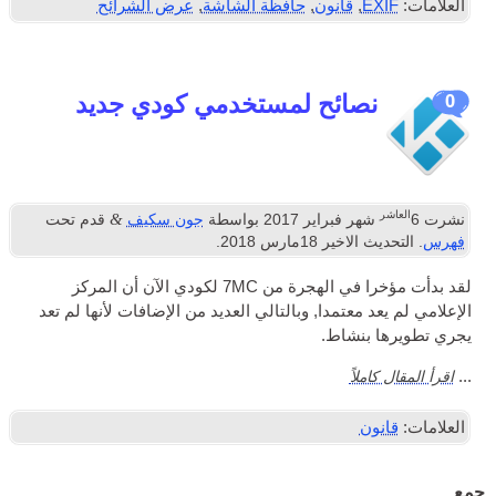
العلامات:
EXIF
,
قانون
,
حافظة الشاشة
,
عرض الشرائح
نصائح لمستخدمي كودي جديد
0
العاشر
&
نشرت
6
شهر فبراير 2017
بواسطة
جون سكيف
قدم تحت
فهرس
. التحديث الاخير
18مارس 2018
.
لقد بدأت مؤخرا في الهجرة من
7MC
لكودي الآن أن المركز
الإعلامي لم يعد معتمدا, وبالتالي العديد من الإضافات لأنها لم تعد
يجري تطويرها بنشاط.
اقرأ المقال كاملاً
...
العلامات:
قانون
جمع