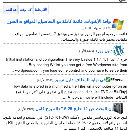
الأكثر تعليقا
كل الوقت
هذا الشهر
نوافذ الأيقونات: قائمة كاملة مع التفاصيل, المواقع & الصور
(
1.2ك وجهات النظر
)
قائمة مرجعية لجميع الرموز ويندوز من ويندوز 7. يتضمن التفاصيل, مواقع
ملفات, مجموعات كاملة صورة والتعليمات.
دليل وورد
(
446 الآراء
)
جزء 1: ابدء 1.1
1.1.1
Initial installation and configuration The very basics
Buy hosting Whilst you can get a free Wordpress site from
...
wordpress.com
,
you lose some control and you have to serve their
في نهاية المطاف دليل ترميز
(
358 الآراء
)
How data is stored in a multimedia file Files on a computer
(
or on an
optical disk like DVD or BluRay
) تحتاج إلى تحتوي على أكثر من 1 نوع
البيانات.
A typical movie will include
...
إن البحث عن 12 خليج 5.25 "حالة برج كامل
(
269 الآراء
)
لدي حالة كوولرماستر مكدس الأصلية (STC-T01-UW) التي تستخدم لخدمة بلدي.
انه امر رائع لأنه يحتوي 12 5.25" حملة الخلجان الخارجية. بالمعنى الدقيق للكلمة
لديها 11 صالحة للاستعمال كما 1 منهم ...