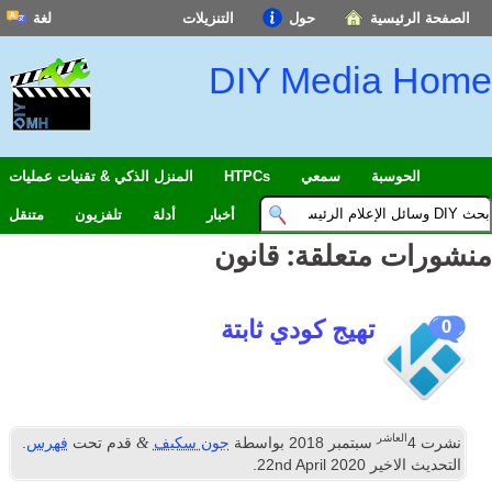
الصفحة الرئيسية
حول
التنزيلات
لغة
DIY Media Home
الحوسبة
سمعي
HTPCs
المنزل الذكي & تقنيات عمليات
أخبار
أدلة
تلفزيون
متنقل
منشورات متعلقة:
قانون
تهيج كودي ثابتة
0
العاشر
&
نشرت
4
سبتمبر 2018
بواسطة
جون سكيف
قدم تحت
فهرس
.
التحديث الاخير
2020
nd April
22
.