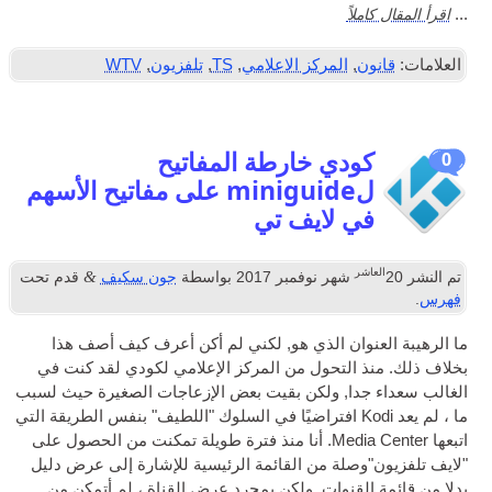
اقرأ المقال كاملاً
...
العلامات:
قانون
,
المركز الاعلامي
,
TS
,
تلفزيون
,
WTV
كودي خارطة المفاتيح
0
لminiguide على مفاتيح الأسهم
في لايف تي
العاشر
&
تم النشر
20
شهر نوفمبر 2017
بواسطة
جون سكيف
قدم تحت
فهرس
.
ما الرهيبة العنوان الذي هو, لكني لم أكن أعرف كيف أصف هذا
بخلاف ذلك. منذ التحول من المركز الإعلامي لكودي لقد كنت في
الغالب سعداء جدا, ولكن بقيت بعض الإزعاجات الصغيرة حيث لسبب
ما ، لم يعد Kodi افتراضيًا في السلوك "اللطيف" بنفس الطريقة التي
اتبعها Media Center. أنا منذ فترة طويلة تمكنت من الحصول على
"لايف
تلفزيون
"وصلة من القائمة الرئيسية للإشارة إلى عرض دليل
بدلا من قائمة القنوات, ولكن بمجرد عرض القناة ، لم أتمكن من