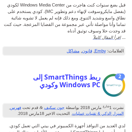
قبل بضع سنوات كنت هاجرت من Windows Media Center لكودي
(بفضل مايكروسوفت لإنهاء دعم وتطوير MC). كودي يستخدم على
نطاق واسع وشديد التنوع, ومع ذلك فإنه لم يعمل لا تشوبه شائبة
تماما وأنا مواصلة تأتي عبر مجموعة من القضايا المزعجة. حيث كنت
قد وجدت حلا وسوف توثيق أدناه
اقرأ المقال كاملاً
...
العلامات:
Emby
,
قانون
,
مشاكل
ربط SmartThings إلى
2
Windows PC وكودي
شارع
&
نشرت
1
مارس 2018
بواسطة
جون سكيف
قدم تحت
فهرس
,
المنزل الذكي & تقنيات عمليات
. التحديث الاخير
18مارس 2018
.
لدي العديد من النوافذ
أجهزة الكمبيوتر
في بيتي التي تعمل كودي.