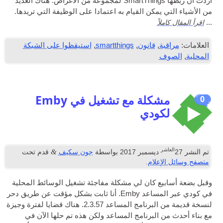
أردت أن ربطها SmartThings لمجموعة من الأغراض. هناك العديد
من الأشياء التي يمكن القيام به اعتمادا على الوظيفة التي تريدها.
اقرأ المقال كاملاً
...
العلامات:
مراقبة
,
قانون
,
smartthings
,
استيقظوا على الشبكة
المحلية
,
الصوف
مشكلة مع تشغيل في Emby
0
لكودي
العاشر
&
تم النشر
27
ديسمبر 2017
بواسطة
جون سكيف
قدم تحت
متصفح وسائل الإعلام
.
وقبل بضعة أسابيع كان لي مشكلة مفاجئة تشغيل الوسائط المحلية
في كودي عبر المساعد Emby. أنا ثابت بشكل مؤقت عن طريق دحر
لنسخة قديمة من البرنامج المساعد 2.3.57. هناك قضايا لفترة وجيزة
مع بناء أحدث من البرنامج المساعد ولكن هذه تم حلها الآن في