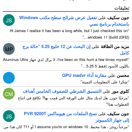
تعليقات
جون سكيف
على
تفعيل عرض شرائح سطح مكتب Windows
JS
باستخدام برنامج نصي
“
Hi James I realise it has been a long while
,
but I just checked this on
”
windows
11 (
build 23H2
)…
مزيد من الطاقة
على
إن البحث عن 12 خليج 5.25 "حالة برج
MP
كامل
“
I've been on this hunt a few times myself
. لا يزال لدي جهاز Aluminus Ultra
”
باللون الأسود (فقط 5 5.25…
محسن
على
مقارنة أداء GPU madvr
M
”
“
شكرا على المعلومات الثمينة
كلوي مور
على
التنسيق الشرطي للصفوف الخامس أهداف
CM
“
مرحبًا جون, هل لديك مثال على الورقة التي قمت بها? تكافح في اتباع
”
الخطوات هنا!
جون سكيف
على
نسخ الملفات من هيوماكس PVR 9200T
JS
إلى جهاز الكمبيوتر
“
مرحباً روجر ، هذا محبط.
I assume you're on windows
10 أو 11? كان هذا من