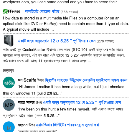
wordpress.com
,
you lose some control and you have to serve their
...
আলটিমেট কোডেক গাইড
(
358 মতামত
)
How data is stored in a multimedia file Files on a computer
(
or on an
optical disk like DVD or BluRay
)
need to contain more than
1
type of data
.
A typical movie will include
...
একটি জন্য অনুসন্ধান 12 বে 5.25 ″ পূর্ণ টাওয়ার কেস
(
270 মতামত
)
আমি একটি মূল CoolerMaster স্ট্যাকার কেস আছে (STC-T01-একই বাক্যাংশ) আমি আমার
সার্ভারের জন্য ব্যবহার. এটা বড় কারণ এটি হয়েছে 12 5.25" এক্সটার্নাল ড্রাইভ উপসাগরীয় অঞ্চল.
কঠোরভাবে বলতে এটা আছে 11 ব্যবহারযোগ্য যেমন 1 তাদের মধ্যে ...
মন্তব্য
জন Scaife
উপর
স্ক্রিপ্টের সাহায্যে উইন্ডোজ ডেস্কটপ স্লাইডশো সক্ষম করুন
জাতীয়
“
Hi James I realise it has been a long while
,
but I just checked
”
this on windows
11 (
build 23H2
)…
আরো ক্ষমতা
উপর
একটি জন্য অনুসন্ধান 12 বে 5.25 ″ পূর্ণ টাওয়ার কেস
MP
“
I've been on this hunt a few times myself
. আমি এখনও কালো আমার
”
অ্যালুমিনাস আল্ট্রা আছে (কেবল 5 5.25…
মহসেন
উপর
ম্যাডভিআর জিপিইউর পারফরম্যান্স তুলনা করা
M
“
”
মূল্যবান তথ্যের জন্য ধন্যবাদ