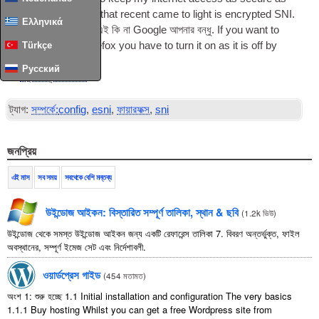
pos­sible
.
One thing that recent came to light is encryp­ted SNI
.
Ελληνικά
আপনি জানা না থাকলে কি এই কি না Google আপনার বন্ধু.
If you want to
make use of it in fire­fox you have to turn it on as it is off by
Türkçe
default
Русский
পড়ুন সম্পূর্ণ আর্টিকেল
...
ট্যাগ:
সম্পর্কে:
config
,
esni
,
ফায়ারফক্স
,
sni
জনপ্রিয়
এই মাস
সব সময়
সবথেকে বেশি মন্তব্য
উইন্ডোজ আইকন: বিস্তারিত সম্পূর্ণ তালিকা, স্থান & ছবি
(
1.2k ভিউ
)
উইন্ডোজ থেকে সমস্ত উইন্ডোজ আইকন জন্য একটি রেফারেন্স তালিকা 7. বিবরণ অন্তর্ভুক্ত, ফাইল
অবস্থানের, সম্পূর্ণ ইমেজ সেট এবং নির্দেশাবলী.
ওয়ার্ডপ্রেস গাইড
(
454 মতামত
)
অংশ 1: শুরু হচ্ছে 1.1
Initial installation and configuration The very basics
1.1.1
Buy hosting Whilst you can get a free Wordpress site from