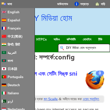
ভাষা
ডাউনলোড
সম্বন্ধে
বাড়ি
English
DIY মিডিয়া হোম
Español
Français
中文(简体)
SmartHome & IOT
HTPCs
অডিও
কম্পিউটিং
মোবাইল
টিভি
हिन्दी; हिंदी
ইসলাম
খবর
العربية
পোস্ট Tagged:
সম্পর্কে:
config
বাংলা
日本語
ব্যবহারের ফায়ারফক্স এবং সেটিং সিঙ্ক sni
0
Português
এনক্রিপ্ট
Deutsch
Italiano
ম
&
পোস্ট
26
ফেব্রুয়ারি 2020
দ্বারা
জন Scaife
অধীনে দায়ের করা
ওয়েব প্রযুক্তি
.
اردو
I’m always look­ing to keep my inter­net access as secure as
Nederlands