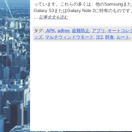
っています。これらの多くは、他のSam­sungまた
Galaxy S3またはGalaxy Note 2に特
記事全文を読む
…
タグ:
.APK
,
adfree
,
盗難防止
,
アプリ
,
オートコレ
ッズ
,
マルチウィンドウモード
,
注2
,
餌食
,
ルート