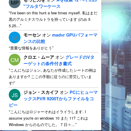
MP
"フルタワーケース
“
I've been on this hunt a few times myself
. 私はまだ
黒のアルミナスウルトラを持っています (のみ 5
”
5.25…
モーセン
オン
madvr GPUパフォーマ
M
ンスの比較
“
”
貴重な情報をありがとう
クロエ・ムーア
オン
グレードのVタ
CM
ーゲットの条件付き書式
“
こんにちはジョン, あなたが作成したシートの例は
ありますか? ここの手順に従うのに苦労していま
”
す!
ジョン・スカイフ
オン
PCにヒューマ
JS
ックスPVR 9200Tからファイルをコ
ピー
“
こんにちはロジャーそれはイライラします.
I
assume you're on windows
10 また 11? これは
”
Windows からのものでした。 7 日々…