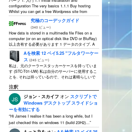
パーツ 1: 入門 1.1
Initial installation and
configuration The very basics
1.1.1
Buy hosting
Whilst you can get a free Wordpress site from
wordpress.com
,
you lose some control and you
究極のコーデックガイド
have to serve their
...
(
340 ビュー
)
How data is stored in a multimedia file Files on a
computer
(
or on an optical disk like DVD or BluRay
)
以上含有する必要があります 1 データのタイプ.
A
typical movie will include
...
Aを検索 12 ベイ5.25 "フルタワーケー
ス
(
245 ビュー
)
私は、元のクーラースタッカーケースを持っていま
す (STC-T01-UW) 私は自分のサーバーに使用するこ
とを. それは持っているので、それは素晴らしいで
す 12 5.25" 外付けドライブベイ. 厳密にそれを持っ
注釈
て話します 11 使用可能 1 そのうちの ...
ジョン・スカイフ
オン
スクリプトで
JS
Windows デスクトップ スライドショ
ーを有効にする
“
Hi James I realise it has been a long while
,
but I
”
just checked this on windows
11 (
build 23H2
)…
もっと力を
オン
Aを検索 12 ベイ5.25