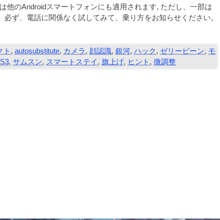
は他のAndroidスマートフォンにも適用されます, ただし、一部は
有のものです。必ず、電話に関係なく試してみて、乗り方をお知らせください。
クト
,
autosubstitute
,
カメラ
,
顔認識
,
銀河
,
ハック
,
ゼリービーン
,
モ
,
S3
,
サムスン
,
スマートステイ
,
旗上げ
,
ヒント
,
微調整