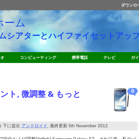
ダウンロ
ホーム
ムシアターとハイファイセットアッ
ィオ
コンピューティング
携帯電話
テレビ
ガイ
0
ヒント, 微調整 & もっと
&
下に提出
アンドロイド
. 最終更新
5
th November
2012
.