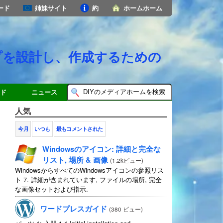
ード
姉妹サイト
約
ホームホーム
プを設計し、作成するための
ド
ニュース
人気
今月
いつも
最もコメントされた
Windowsのアイコン: 詳細と完全な
リスト, 場所 & 画像
(
1.2kビュー
)
WindowsからすべてのWindowsアイコンの参照リス
ト 7. 詳細が含まれています, ファイルの場所, 完全
な画像セットおよび指示.
ワードプレスガイド
(
380 ビュー
)