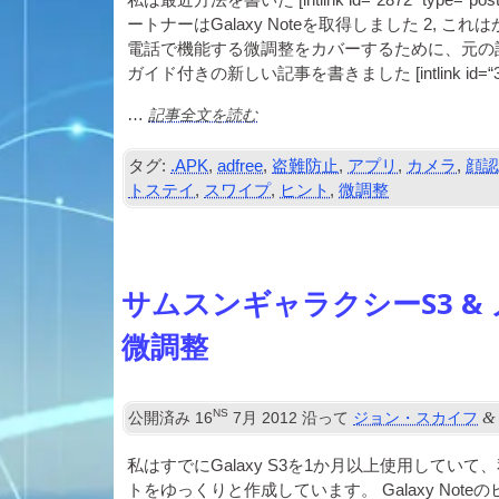
私は最近方法を書いた [
int­link id=“2872” type=“pos
ートナーはGalaxy Noteを取得しました 2,
電話で機能する微調整をカバーするために、元の
ガイド付きの新しい記事を書きました [
int­link id
記事全文を読む
…
タグ:
.APK
,
adfree
,
盗難防止
,
アプリ
,
カメラ
,
顔
トステイ
,
スワイプ
,
ヒント
,
微調整
サムスンギャラクシーS3 & ノ
微調整
NS
&
公開済み
16
7月 2012
沿って
ジョン・スカイフ
私はすでにGalaxy S3を1か月以上使用して
トをゆっくりと作成しています。 Galaxy No