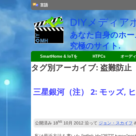
言語
DIYメディア
あなた自身のホー
究極のサイト.
SmartHome & IoTを
HTPCs
オーデ
タグ別アーカイブ:
盗難防止
三星銀河（注） 2: モッズ, 
NS
公開済み
18
10月 2012
沿って
ジョン・スカイフ