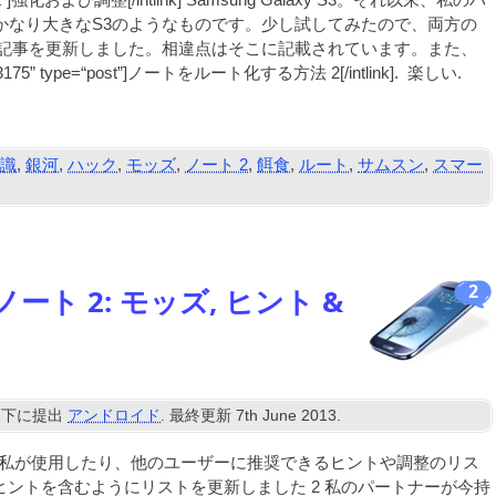
t”
]強化および調整[/
intlink
] Sam­sung Galaxy S3。それ以来、私のパ
 これはかなり大きなS3のようなものです。少し試してみたので、両方の
記事を更新しました。相違点はそこに記載されています。また、
=“3175” type=“post”
]ノートをルート化する方法 2[/
intlink
]. 楽しい.
認識
,
銀河
,
ハック
,
モッズ
,
ノート 2
,
餌食
,
ルート
,
サムスン
,
スマー
2
ート 2: モッズ, ヒント &
下に提出
アンドロイド
. 最終更新
7
th June
2013
.
いて、私が使用したり、他のユーザーに推奨できるヒントや調整のリス
teのヒントを含むようにリストを更新しました 2 私のパートナーが今持