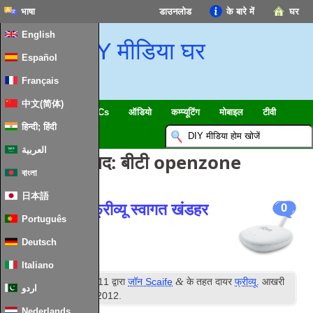
भाषा
डाउनलोड
के बारे में
घर
English
DIY मीडिया घर
Español
Français
中文(简体)
स्मार्ट घर & IoT
HTPCs
ऑडियो
कम्प्यूटिंग
मोबाइल
टीवी
हिन्दी; हिंदी
गाइड
समाचार
العربية
टैग लिखने के बाद:
बीटी openzone
বাংলা
日本語
टूटी Fonera फ्रीव्यू स्वागत खंडहर
0
Português
Deutsch
Italiano
सेंट
&
प्रकाशित
1
दिसंबर 2011
द्वारा
जॉन Scaife
के तहत दायर
फ्रीव्यू
. आखरी
اردو
अपडेट
17
th January
2012
.
Nederlands