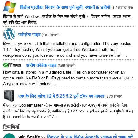
विंडोज प्रतीक: विवरण के साथ पूर्ण सूची, स्थानों & छवियों
(
1.2डीवीडी रिप
)
विंडोज से सभी Windows प्रतीक के लिए एक संदर्भ सूची 7. विवरण शामिल, फ़ाइल स्थान,
पूर्ण छवि सेट और निर्देश.
वर्डप्रेस गाइड
(
461 विचारों
)
हिस्सा 1: शुरू करना 1.1
Initial installation and configuration The very basics
1.1.1
Buy hosting Whilst you can get a free Wordpress site from
wordpress.com
,
you lose some control and you have to serve their
...
अंतिम कोडेक गाइड
(
365 विचारों
)
How data is stored in a multimedia file Files on a computer
(
or on an
optical disk like DVD or BluRay
)
need to contain more than
1 डेटा के प्रकार.
A typical movie will include
...
एक के लिए खोज 12 बे 5.25 5.2 पूर्ण टॉवर का मामला
(
273 विचारों
)
मैं एक मूल Coolermaster स्टेकर मामला है (एसटीसी-T01-UW) मैं अपने सर्वर के लिए
उपयोग करें कि. यह बहुत अच्छा है, क्योंकि यह है 12 5.25" बाहरी ड्राइव बे. सच पूछिये तो यह
है 11 useable के रूप में 1 उनमें से ...
टिप्पणियाँ
जॉन Scaife
पर
स्क्रिप्ट के साथ विंडोज़ डेस्कटॉप स्लाइड शो सक्षम करें