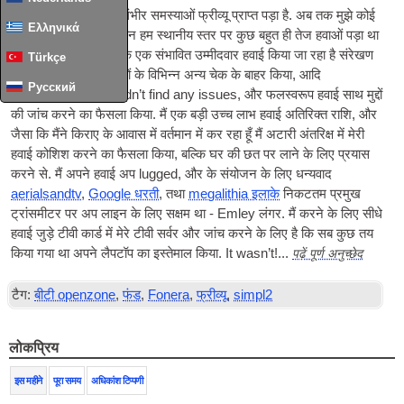
पिछले के लिए 3 दिनों मैं गंभीर समस्याओं फ्रीव्यू प्राप्त पड़ा है. अब तक मुझे कोई
Ελληνικά
समस्या नहीं मिला है, लेकिन हम स्थानीय स्तर पर कुछ बहुत ही तेज हवाओं पड़ा था
के रूप में, मैंने सोचा था कि एक संभावित उम्मीदवार हवाई किया जा रहा है संरेखण
Türkçe
बंद खटखटाया था. मैं तारों के विभिन्न अन्य चेक के बाहर किया, आदि
Русский
एम्पलीफायरों.
and could­n’t find any issues
, और फलस्वरूप हवाई साथ मुद्दों
की जांच करने का फैसला किया. मैं एक बड़ी उच्च लाभ हवाई अतिरिक्त राशि, और
जैसा कि मैंने किराए के आवास में वर्तमान में कर रहा हूँ मैं अटारी अंतरिक्ष में मेरी
हवाई कोशिश करने का फैसला किया, बल्कि घर की छत पर लाने के लिए प्रयास
करने से. मैं अपने हवाई अप lugged, और के संयोजन के लिए धन्यवाद
aerialsandtv
,
Google धरती
, तथा
megalithia इलाके
निकटतम प्रमुख
ट्रांसमीटर पर अप लाइन के लिए सक्षम था - Emley लंगर. मैं करने के लिए सीधे
हवाई जुड़े
टीवी
कार्ड में मेरे
टीवी
सर्वर और जांच करने के लिए है कि सब कुछ तय
पढ़ें पूर्ण अनुच्छेद
किया गया था अपने लैपटॉप का इस्तेमाल किया.
It was­n’t
!...
टैग:
बीटी openzone
,
फंड
,
Fonera
,
फ्रीव्यू
,
simpl2
लोकप्रिय
इस महीने
पूरा समय
अधिकांश टिप्पणी