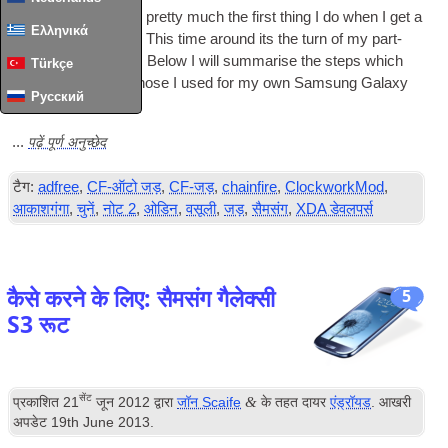
As I’ve noted before pretty much the first thing I do when I get a
Ελληνικά
new phone is root it. This time around its the turn of my part­
ners Galaxy Note 2. Below I will sum­mar­ise the steps which
Türkçe
are very sim­il­ar to those I used for my own Sam­sung Galaxy
Русский
S3
.
पढ़ें पूर्ण अनुच्छेद
...
टैग:
adfree
,
CF-ऑटो जड़
,
CF-जड़
,
chainfire
,
ClockworkMod
,
आकाशगंगा
,
चुनें
,
नोट 2
,
ओडिन
,
वसूली
,
जड़
,
सैमसंग
,
XDA डेवलपर्स
कैसे करने के लिए: सैमसंग गैलेक्सी
5
S3 रूट
सेंट
&
प्रकाशित
21
जून 2012
द्वारा
जॉन Scaife
के तहत दायर
एंड्रॉयड
. आखरी
अपडेट
19
th June
2013
.