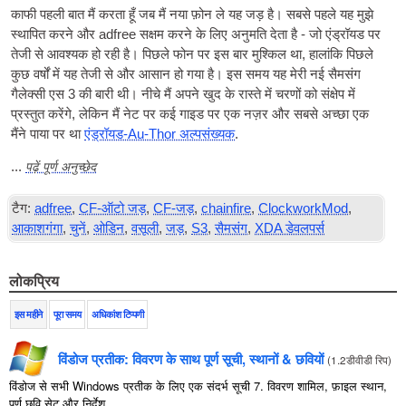
काफी पहली बात मैं करता हूँ जब मैं नया फ़ोन ले यह जड़ है। सबसे पहले यह मुझे
स्थापित करने और adfree सक्षम करने के लिए अनुमति देता है - जो एंड्रॉयड पर
तेजी से आवश्यक हो रही है। पिछले फोन पर इस बार मुश्किल था, हालांकि पिछले
कुछ वर्षों में यह तेजी से और आसान हो गया है। इस समय यह मेरी नई सैमसंग
गैलेक्सी एस 3 की बारी थी। नीचे मैं अपने खुद के रास्ते में चरणों को संक्षेप में
प्रस्तुत करेंगे, लेकिन मैं नेट पर कई गाइड पर एक नज़र और सबसे अच्छा एक
मैंने पाया पर था
एंड्रॉयड-Au-Thor अल्पसंख्यक
.
पढ़ें पूर्ण अनुच्छेद
...
टैग:
adfree
,
CF-ऑटो जड़
,
CF-जड़
,
chainfire
,
ClockworkMod
,
आकाशगंगा
,
चुनें
,
ओडिन
,
वसूली
,
जड़
,
S3
,
सैमसंग
,
XDA डेवलपर्स
लोकप्रिय
इस महीने
पूरा समय
अधिकांश टिप्पणी
विंडोज प्रतीक: विवरण के साथ पूर्ण सूची, स्थानों & छवियों
(
1.2डीवीडी रिप
)
विंडोज से सभी Windows प्रतीक के लिए एक संदर्भ सूची 7. विवरण शामिल, फ़ाइल स्थान,
पूर्ण छवि सेट और निर्देश.