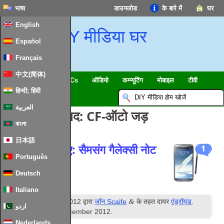
भाषा
डाउनलोड
के बारे में
घर
English
DIY मीडिया घर
Español
Français
中文(简体)
स्मार्ट घर & IoT
HTPCs
ऑडियो
कम्प्यूटिंग
मोबाइल
टीवी
हिन्दी; हिंदी
गाइड
समाचार
العربية
टैग लिखने के बाद:
CF-ऑटो जड़
বাংলা
日本語
कैसे करने के लिए: सैमसंग गैलेक्सी नोट
1
Português
रूट 2
Deutsch
Italiano
वें
&
प्रकाशित
18
अक्टूबर 2012
द्वारा
जॉन Scaife
के तहत दायर
एंड्रॉयड
.
اردو
आखरी अपडेट
10
th December
2012
.
Nederlands