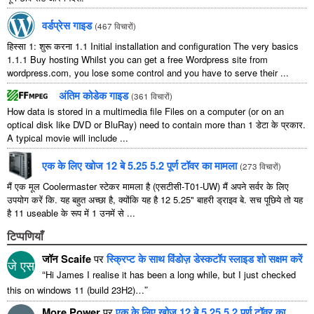
वर्डप्रेस गाइड
(
467 विचारों
)
हिस्सा 1: शुरू करना 1.1
Initial installation and configuration The very basics
1.1.1
Buy hosting Whilst you can get a free Wordpress site from
wordpress.com
,
you lose some control and you have to serve their
...
अंतिम कोडेक गाइड
(
361 विचारों
)
How data is stored in a multimedia file Files on a computer
(
or on an
optical disk like DVD or BluRay
)
need to contain more than
1 डेटा के प्रकार.
A typical movie will include
...
एक के लिए खोज 12 बे 5.25 5.2 पूर्ण टॉवर का मामला
(
273 विचारों
)
मैं एक मूल Coolermaster स्टेकर मामला है (एसटीसी-T01-UW) मैं अपने सर्वर के लिए
उपयोग करें कि. यह बहुत अच्छा है, क्योंकि यह है 12 5.25" बाहरी ड्राइव बे. सच पूछिये तो यह
है 11 useable के रूप में 1 उनमें से ...
टिप्पणियाँ
जॉन Scaife
पर
स्क्रिप्ट के साथ विंडोज़ डेस्कटॉप स्लाइड शो सक्षम करें
जे एस
“
Hi James I realise it has been a long while
,
but I just checked
”
this on windows
11 (
build 23H2
)…
More Power
पर
एक के लिए खोज 12 बे 5.25 5.2 पूर्ण टॉवर का