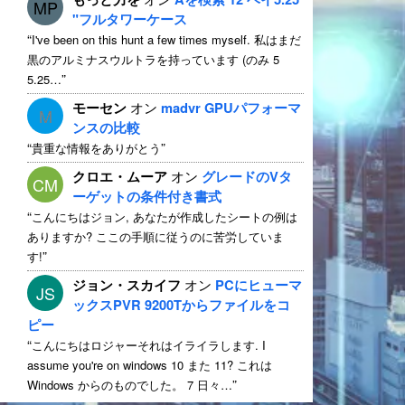
MP
"フルタワーケース
“
I've been on this hunt a few times myself
. 私はまだ
黒のアルミナスウルトラを持っています (のみ 5
”
5.25…
モーセン
オン
madvr GPUパフォーマ
M
ンスの比較
“
”
貴重な情報をありがとう
クロエ・ムーア
オン
グレードのVタ
CM
ーゲットの条件付き書式
“
こんにちはジョン, あなたが作成したシートの例は
ありますか? ここの手順に従うのに苦労していま
”
す!
ジョン・スカイフ
オン
PCにヒューマ
JS
ックスPVR 9200Tからファイルをコ
ピー
“
こんにちはロジャーそれはイライラします.
I
assume you're on windows
10 また 11? これは
”
Windows からのものでした。 7 日々…