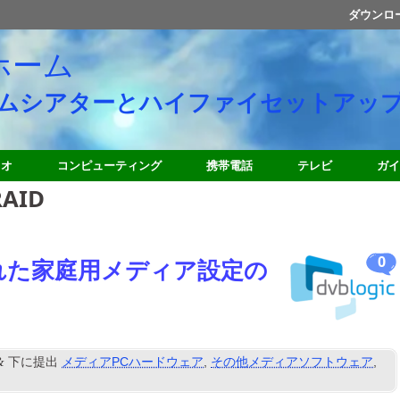
ダウンロ
ホーム
ムシアターとハイファイセットアッ
ィオ
コンピューティング
携帯電話
テレビ
ガイ
AID
0
れた家庭用メディア設定の
&
下に提出
メディアPCハードウェア
,
その他メディアソフトウェア
,