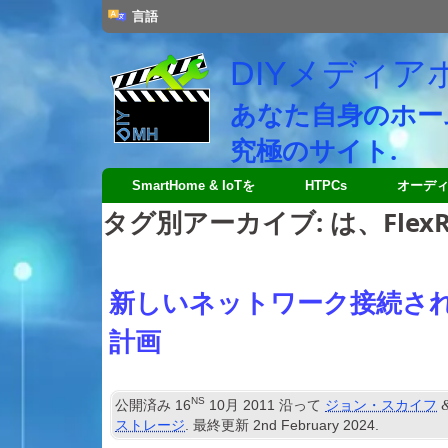
言語
DIYメディア
あなた自身のホー
究極のサイト.
SmartHome & IoTを
HTPCs
オーデ
タグ別アーカイブ:
は、FlexR
新しいネットワーク接続さ
計画
NS
公開済み
16
10月 2011
沿って
ジョン・スカイフ
ストレージ
. 最終更新
2
nd February
2024
.