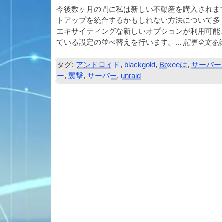
今後数ヶ月の間に私は新しい不動産を購入されます
トアップを統合するかもしれない方法について多
エキサイティングな新しいオプションが利用可能
記事全文を
ている設定の並べ替えを行います。...
タグ:
アンドロイド
,
blackgold
,
Boxeeは
,
サーバー
ー
,
襲撃
,
サーバー
,
unraid