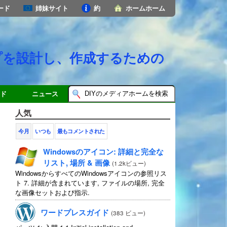
ード
姉妹サイト
約
ホームホーム
プを設計し、作成するための
ド
ニュース
人気
今月
いつも
最もコメントされた
Windowsのアイコン: 詳細と完全な
リスト, 場所 & 画像
(
1.2kビュー
)
WindowsからすべてのWindowsアイコンの参照リス
ト 7. 詳細が含まれています, ファイルの場所, 完全
な画像セットおよび指示.
ワードプレスガイド
(
383 ビュー
)