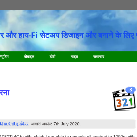
र और हाय-Fi सेटअप डिजाइन और बनाने के लिए 
प्यूटिंग
मोबाइल
टीवी
गाइड
समाचार
3
रना
ीडिया पीसी हार्डवेयर
. आखरी अपडेट
7
th July
2020
.