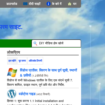
डाउनलोड
दीदी साइटें
के बारे में
घर
परम साइट.
लोकप्रिय
इस महीने
पूरा समय
अधिकांश टिप्पणी
विंडोज प्रतीक: विवरण के साथ पूर्ण सूची, स्थानों
& छवियों
(
1.2डीवीडी रिप
)
विंडोज से सभी Windows प्रतीक के लिए एक संदर्भ सूची 7.
विवरण शामिल, फ़ाइल स्थान, पूर्ण छवि सेट और निर्देश.
वर्डप्रेस गाइड
(
402 विचारों
)
हिस्सा 1: शुरू करना 1.1
Initial installation and