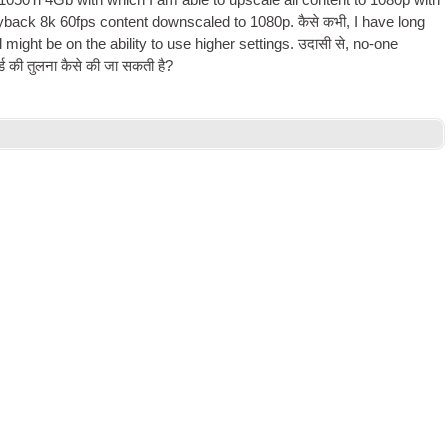
50Ti 4Gb with which I am able to upscale all con­tent to 1080p with
ay­back 8k 60fps con­tent down­scaled to 1080p
. कैसे कभी,
I have long
ight be on the abil­ity to use high­er set­tings
. उदासी से,
no-one
र्ड की तुलना कैसे की जा सकती है?