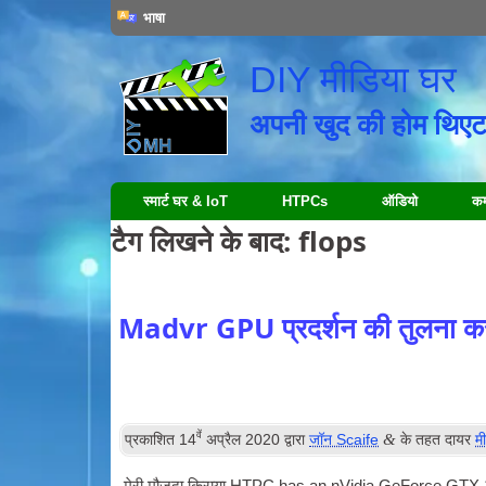
भाषा
DIY मीडिया घर
अपनी खुद की होम थिएट
स्मार्ट घर & IoT
HTPCs
ऑडियो
कम्
टैग लिखने के बाद:
flops
Madvr GPU प्रदर्शन की तुलना क
वें
&
प्रकाशित
14
अप्रैल 2020
द्वारा
जॉन Scaife
के तहत दायर
म