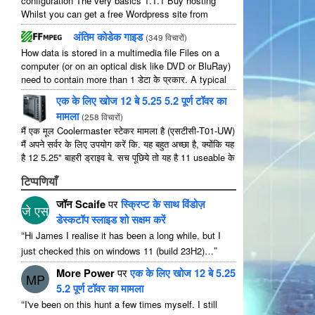
configuration The very basics
1.1.1
Buy hosting
Whilst you can get a free Wordpress site from
wordpress.com
,
you lose some control and you
अंतिम कोडेक गाइड
(
349 विचारों
)
have to serve their
...
How data is stored in a multimedia file Files on a
computer
(
or on an optical disk like DVD or BluRay
)
need to contain more than
1 डेटा के प्रकार.
A typical
movie will include
...
एक के लिए खोज 12 बे 5.25 5.2 पूर्ण टॉवर का
मामला
(
258 विचारों
)
मैं एक मूल Coolermaster स्टेकर मामला है (एसटीसी-T01-UW)
मैं अपने सर्वर के लिए उपयोग करें कि. यह बहुत अच्छा है, क्योंकि यह
है 12 5.25" बाहरी ड्राइव बे. सच पूछिये तो यह है 11 useable के
रूप में 1 उनमें से ...
टिप्पणियाँ
जॉन Scaife
पर
स्क्रिप्ट के साथ विंडोज़
जे एस
डेस्कटॉप स्लाइड शो सक्षम करें
“
Hi James I realise it has been a long while
,
but I
”
just checked this on windows
11 (
build 23H2
)…
More Power
पर
एक के लिए खोज 12 बे 5.25
MP
5.2 पूर्ण टॉवर का मामला
“
I've been on this hunt a few times myself
.
I still