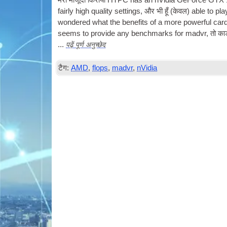
मेरी मौजूदा किराया
HTPC
has an nVidia GeForce GTX 10
fairly high qual­ity set­tings
, और भी हूँ (केवल)
able to pl
wondered what the bene­fits of a more power­ful card m
seems to provide any bench­marks for mad­vr
, तो का
पढ़ें पूर्ण अनुच्छेद
...
टैग:
AMD
,
flops
,
madvr
,
nVidia