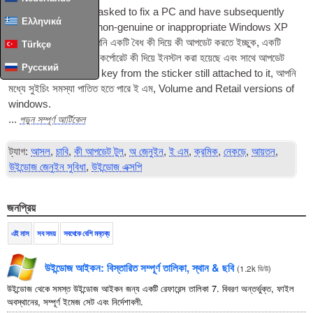
If you’ve ever been asked to fix a PC and have sub­sequently
Ελληνικά
dis­covered it has a non-genu­ine or inap­pro­pri­ate Win­dows XP
key installed
, এবং আপনি একটি বৈধ কী দিয়ে কী আপডেট করতে ইচ্ছুক, একটি
Türkçe
দ্বিতীয় হাত ল্যাপটপ একটি কর্পোরেট কী দিয়ে ইনস্টল করা হয়েছে এবং সাথে আপডেট
Русский
প্রয়োজন যখন যেমন
ই এম
key from the stick­er still attached to it
, আপনি
মধ্যে সুইচিং সমস্যা পাতিত হতে পারে
ই এম
,
Volume and Retail ver­sions of
windows
.
পড়ুন সম্পূর্ণ আর্টিকেল
...
ট্যাগ:
আসল
,
চাবি
,
কী আপডেট টুল
,
অ জেনুইন
,
ই এম
,
ক্রমিক
,
নেকড়ে
,
আয়তন
,
উইন্ডোজ জেনুইন সুবিধা
,
উইন্ডোজ এক্সপি
জনপ্রিয়
এই মাস
সব সময়
সবথেকে বেশি মন্তব্য
উইন্ডোজ আইকন: বিস্তারিত সম্পূর্ণ তালিকা, স্থান & ছবি
(
1.2k ভিউ
)
উইন্ডোজ থেকে সমস্ত উইন্ডোজ আইকন জন্য একটি রেফারেন্স তালিকা 7. বিবরণ অন্তর্ভুক্ত, ফাইল
অবস্থানের, সম্পূর্ণ ইমেজ সেট এবং নির্দেশাবলী.