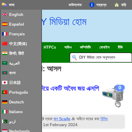
ভাষা
ডাউনলোড
সম্বন্ধে
বাড়ি
English
DIY মিডিয়া হোম
Español
Français
中文(简体)
SmartHome & IOT
HTPCs
অডিও
কম্পিউটিং
মোবাইল
টিভি
हिन्दी; हिंदी
ইসলাম
খবর
العربية
পোস্ট Tagged:
আসল
বাংলা
日本語
একটি জেনুইন কী দিয়ে একটি অবৈধ জয় এক্সপি
0
Português
কী প্রতিস্থাপন
Deutsch
Italiano
ম
&
প্রকাশিত
10
অগাস্ট 2009
দ্বারা
জন Scaife
অধীনে দায়ের করা
বিবিধ
اردو
সফটওয়্যার
. সর্বশেষ সংষ্করণ
1
st February
2024
.
Nederlands