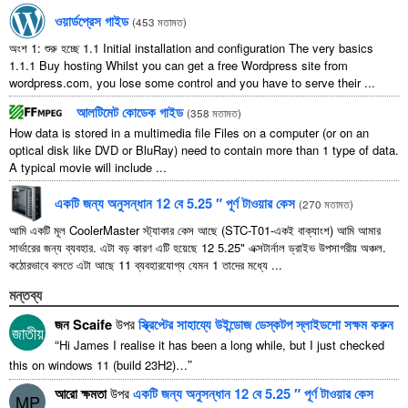
ওয়ার্ডপ্রেস গাইড
(
453 মতামত
)
অংশ 1: শুরু হচ্ছে 1.1
Initial installation and configuration The very basics
1.1.1
Buy hosting Whilst you can get a free Wordpress site from
wordpress.com
,
you lose some control and you have to serve their
...
আলটিমেট কোডেক গাইড
(
358 মতামত
)
How data is stored in a multimedia file Files on a computer
(
or on an
optical disk like DVD or BluRay
)
need to contain more than
1
type of data
.
A typical movie will include
...
একটি জন্য অনুসন্ধান 12 বে 5.25 ″ পূর্ণ টাওয়ার কেস
(
270 মতামত
)
আমি একটি মূল CoolerMaster স্ট্যাকার কেস আছে (STC-T01-একই বাক্যাংশ) আমি আমার
সার্ভারের জন্য ব্যবহার. এটা বড় কারণ এটি হয়েছে 12 5.25" এক্সটার্নাল ড্রাইভ উপসাগরীয় অঞ্চল.
কঠোরভাবে বলতে এটা আছে 11 ব্যবহারযোগ্য যেমন 1 তাদের মধ্যে ...
মন্তব্য
জন Scaife
উপর
স্ক্রিপ্টের সাহায্যে উইন্ডোজ ডেস্কটপ স্লাইডশো সক্ষম করুন
জাতীয়
“
Hi James I realise it has been a long while
,
but I just checked
”
this on windows
11 (
build 23H2
)…
আরো ক্ষমতা
উপর
একটি জন্য অনুসন্ধান 12 বে 5.25 ″ পূর্ণ টাওয়ার কেস
MP