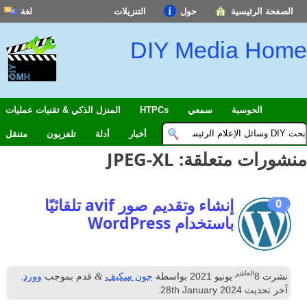
حول
التنزيلات
لغة
English
DIY Med
Español
Français
中文(简体)
سمعي
HTPCs
المنزل الذكي & تقنيات عمليات
हिन्दी; हिंदी
أخبار
أدلة
تلفزيون
متنقل
العربية
لقة:
JPEG-XL
বাংলা
日本語
إنشاء وتقديم صور avif تلقائيًا
Português
خدام WordPress
Deutsch
Italiano
&
202
بواسطة
جون سكيف
قدم بموجب
وورد
.
اردو
.
28
th January
Nederlands