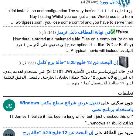
402 الآراء
)
Initial installation and configuration The very basics
Buy hosting Whilst you can get a free
...
wordpress.com
,
you lose some control and you
ة المطاف دليل ترميز
(
349 الآراء
)
How data is stored in a multimedia file Files on
optical dis
) تحتاج إلى تحتوي على أكثر من 1 نوع
...
A typical movie
برج كامل
(
258 الآراء
)
لدي حالة كوولرماستر مكدس الأصلية (STC-T01-UW) التي تستخدم لخدمة بلدي.
انه امر رائع لأنه يحتوي 12 5.25" حملة الخلجان الخارجية. بالمعنى الدقيق للكلمة
تفعيل عرض شرائح سطح مكتب Windows
JS
صي
Hi James I realise it has been a long while
,
but I 
”
win
ى
إن البحث عن 12 خليج 5.25 "حالة برج
MP