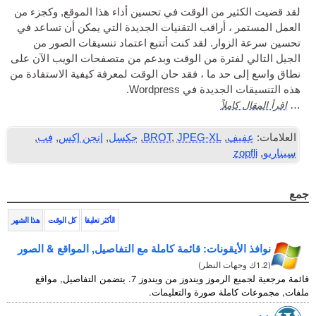
من الوقت في تحسين أداء هذا الموقع, وكجزء من
Ελληνικά
أراقب التقنيات الجديدة التي يمكن أن تساعد في
ر. لقد كنت أتتبع اعتماد تنسيقات الصور من
Türkçe
رة من الوقت وبدعم من متصفحات الويب الآن على
Русский
 ما ، فقد حان الوقت لمعرفة كيفية الاستفادة من
في Wordpress.
ً
JPEG-XL
,
BROT
,
جكسل
,
إنجن إكس
,
فب
,
الأكثر تعليقا
كل الوقت
هذا الشهر
قونات: قائمة كاملة مع التفاصيل, المواقع & الصور
)
قائمة مرجعية لجميع الرموز ويندوز من ويندوز 7. يتضمن التفاصيل, مواقع
 صورة والتعليمات.