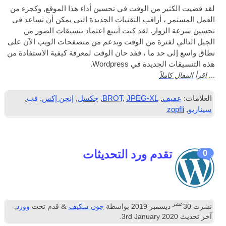
لقد قضيت الكثير من الوقت في تحسين أداء هذا الموقع, وكجزء من
العمل المستمر ، أراقب التقنيات الجديدة التي يمكن أن تساعد في
تحسين سرعة الزوار. لقد كنت أتتبع اعتماد تنسيقات الصور من
الجيل التالي لفترة من الوقت وبدعم من متصفحات الويب الآن على
نطاق واسع إلى حد ما ، فقد حان الوقت لمعرفة كيفية الاستفادة من
هذه التنسيقات الجديدة في Wordpress.
اقرأ المقال كاملاً
...
العلامات:
عفيف
,
JPEG-XL
,
BROT
,
جكسل
,
إنجن إكس
,
فب
,
سيناريو
,
zopfli
تقدم ورد التحديثات
0
عشر
&
نشرت
30
ديسمبر 2019
بواسطة
جون سكيف
قدم تحت
وورد
.
آخر تحديث
2020
rd January
3
.