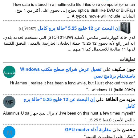
How data is stored in a multimedia file Files on a computer
(
or on an
optical disk like DVD or BluRay
) تحتاج إلى تحتوي على أكثر من 1 نوع
البيانات.
A typical movie will include
...
إن البحث عن 12 خليج 5.25 "حالة برج كامل
(
257 الآراء
)
لدي حالة كوولرماستر مكدس الأصلية (STC-T01-UW) التي تستخدم لخدمة بلدي.
انه امر رائع لأنه يحتوي 12 5.25" حملة الخلجان الخارجية. بالمعنى الدقيق للكلمة
لديها 11 صالحة للاستعمال كما 1 منهم ...
تعليقات
جون سكيف
على
تفعيل عرض شرائح سطح مكتب Windows
شبيبة
باستخدام برنامج نصي
“
Hi James I realise it has been a long while
,
but I just checked this on
”
windows
11 (
build 23H2
)…
مزيد من الطاقة
على
إن البحث عن 12 خليج 5.25 "حالة برج
MP
كامل
“
I've been on this hunt a few times myself
. لا يزال لدي جهاز Aluminus Ultra
”
باللون الأسود (فقط 5 5.25…
محسن
على
مقارنة أداء GPU madvr
M
”
“
شكرا على المعلومات الثمينة