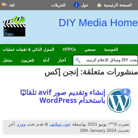
الصفحة الرئيسية
حول
التنزيلات
لغة
DIY Media Home
الحوسبة
سمعي
HTPCs
المنزل الذكي & تقنيات عمليات
أخبار
أدلة
تلفزيون
متنقل
منشورات متعلقة:
إنجن إكس
إنشاء وتقديم صور avif تلقائيًا
0
باستخدام WordPress
عشر
&
نشرت
8
يونيو 2021
بواسطة
جون سكيف
قدم تحت
وورد
. آخر
تحديث
2024
th January
28
.