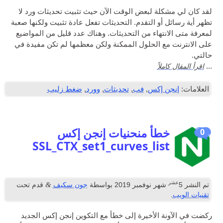
لقد كان لي مشكلة لبعض الوقت الآن حيث تثبيت تحديثات ورد لا
تظهر أية رسائل أو التقدم. التحديثات تفعل عادة تثبيت ولكنها صعبة
لمعرفة متى الانتهاء من التحديثات. وهناك عدد قليل من المواضيع
على الانترنت مع الحلول الممكنة ولكن معظمها لم تكن مفيدة في
حالتي.
اقرأ المقال كاملاً
...
العلامات:
إنجن إكس
,
فب
,
تحديثات
,
وورد
,
ضغط زليب
خطأ منحنيات إنجن إكس
0
SSL_CTX_set1_curves_list
عشر
&
تم النشر
5
شهر نوفمبر 2019
بواسطة
جون سكيف
قدم تحت
تقنيات الويب
.
ركضت في الآونة الأخيرة إلى خطأ مع التكوين إنجن إكس الجديد