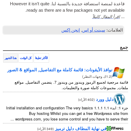
قاعدة لمنصة استضافة جديدة بالنسبة لنا.
How­ever it isn’t quite
.
ready as there are a few pack­ages not yet available
اقرأ المقال كاملاً
...
العلامات:
سينت أو إس
,
إنجن إكس
جمع
الأكثر تعليقا
كل الوقت
هذا الشهر
نوافذ الأيقونات: قائمة كاملة مع التفاصيل, المواقع & الصور
(
1.2ك وجهات النظر
)
قائمة مرجعية لجميع الرموز ويندوز من ويندوز 7. يتضمن التفاصيل, مواقع
ملفات, مجموعات كاملة صورة والتعليمات.
دليل وورد
(
402 الآراء
)
جزء 1: ابدء 1.1
1.1.1
Initial installation and configuration The very basics
Buy hosting Whilst you can get a free Wordpress site from
...
wordpress.com
,
you lose some control and you have to serve their
في نهاية المطاف دليل ترميز
(
349 الآراء
)