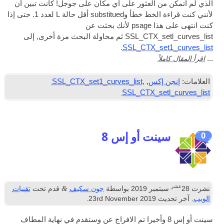
الذي لم أتمكن من العثور على أي مكان على جوجل! كانت تبين أن
لأنني كنت قراءة الخط خطأ وsubstitued أقل حالة L لعدد 1. حتى إذا
كنت انتهى على هذا psage لأنك بحثت عن
SSL_CTX_setl_curves_list ثم محاولة البحث مرة أخرى, إلى
.
SSL_CTX_set1_curves_list
اقرأ المقال كاملاً
...
العلامات:
إنجن إكس
,
,
SSL_CTX_set1_curves_list
SSL_CTX_setl_curves_list
سينت أو إس 8
0
عشر
&
نشرت
28
سبتمبر 2019
بواسطة
جون سكيف
قدم تحت
تقنيات
الويب
. آخر تحديث
2019
rd November
23
.
سينت أو إس 8 وأخيرا تم الافراج عن وستقدم في نهاية المطاف