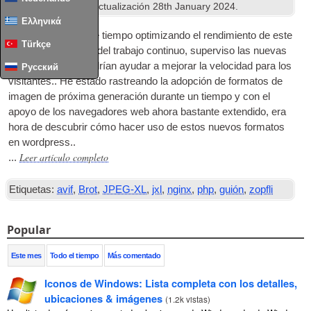
Wordpress
. Última actualización
28
th January
2024
.
Ελληνικά
He pasado bastante tiempo optimizando el rendimiento de este
Türkçe
sitio., y como parte del trabajo continuo, superviso las nuevas
tecnologías que podrían ayudar a mejorar la velocidad para los
Русский
visitantes.. He estado rastreando la adopción de formatos de
imagen de próxima generación durante un tiempo y con el
apoyo de los navegadores web ahora bastante extendido, era
hora de descubrir cómo hacer uso de estos nuevos formatos
en wordpress..
Leer artículo completo
...
Etiquetas:
avif
,
Brot
,
JPEG-XL
,
jxl
,
nginx
,
php
,
guión
,
zopfli
Popular
Este mes
Todo el tiempo
Más comentado
Iconos de Windows: Lista completa con los detalles,
ubicaciones & imágenes
(
1.2k vistas
)