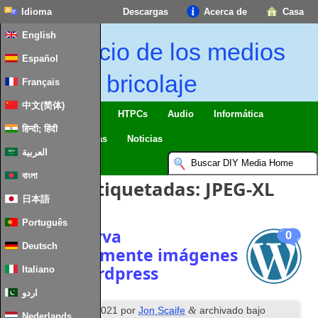
Idioma
Descargas
Acerca de
Casa
English
Inicio de los medios
Español
de bricolaje
Français
中文(简体)
Casa inteligente & IO
HTPCs
Audio
Informática
हिन्दी; हिंदी
Móvil
TV
Guías
Noticias
العربية
বাংলা
Entradas etiquetadas:
JPEG-XL
日本語
Português
Genere y sirva
0
Deutsch
automáticamente imágenes
avif con wordpress
Italiano
اردو
th
&
Publicado
8
junio 2021
por
Jon Scaife
archivado bajo
Nederlands