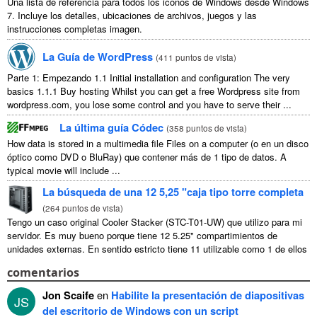
Una lista de referencia para todos los iconos de Windows desde Windows
7. Incluye los detalles, ubicaciones de archivos, juegos y las
instrucciones completas imagen.
La Guía de WordPress
(
411 puntos de vista
)
Parte 1: Empezando 1.1
Initial installation and configuration The very
basics
1.1.1
Buy hosting Whilst you can get a free Wordpress site from
wordpress.com
,
you lose some control and you have to serve their
...
La última guía Códec
(
358 puntos de vista
)
How data is stored in a multimedia file Files on a computer
(o en un disco
óptico como DVD o BluRay) que contener más de 1 tipo de datos.
A
typical movie will include
...
La búsqueda de una 12 5,25 "caja tipo torre completa
(
264 puntos de vista
)
Tengo un caso original Cooler Stacker (STC-T01-UW) que utilizo para mi
servidor. Es muy bueno porque tiene 12 5.25" compartimientos de
unidades externas. En sentido estricto tiene 11 utilizable como 1 de ellos
...
comentarios
Jon Scaife
en
Habilite la presentación de diapositivas
JS
del escritorio de Windows con un script