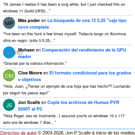
“
Hi James I realise it has been a long while
,
but I just checked this on
”
windows
11 (
build 23H2
)…
Más poder
en
La búsqueda de una 12 5,25 "caja tipo
MP
torre completa
“
I've been on this hunt a few times myself
. Todavía tengo mi Aluminus
”
ultra en negro. (sólo 5 5.25…
Mohsen
en
Comparación del rendimiento de la GPU
METRO
madvr
“
”
Gracias por la valiosa información.
Cloe Moore
en
El formato condicional para los grados
CM
v objetivos
“
Hola, Juan, ¿Tienes un ejemplo de una hoja que has hecho?? Luchando
”
por seguir los pasos aquí!
Jon Scaife
en
Copie los archivos de Humax PVR
JS
9200T al PC
“
Hola Roger, eso es frustrante..
I assume you're on windows
10 o 11?
”
esto era de windows 7 días…
Derechos de autor
© 2003-2026, Jon P Scaife & Inicio de los medios