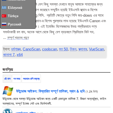
সাম্প্রতিক কয়েক মাসে আমি বেশ কিছু সমস্যা যেখানে মানুষ আমাকে সাহায্যের জন্য
Ελληνικά
জিজ্ঞাসা তাদের পেয়ে যোগাযোগ করেছেন সম্মুখীন হয়েছি
ইউএসবি
স্ক্যান-র বিশেষ
পুরস্কার লাভ নতুন কাজ-ing
পিসি
. প্রতিটি ক্ষেত্রে নতুন
পিসি
জয়-dows এর সাথে
Türkçe
আসতে হবে 7 x64, এবং স্ক্যান-র বিশেষ পুরস্কার লাভ হয়েছে
ইউএসবি
Canon এবং
Русский
নিকন দ্বারা উত্পাদিত ডিভাইস। এই ইমেজিং বিশেষজ্ঞদের উভয় গম্ভীরভাবে পণ্য
সমর্থনকারী বল বাদ, অনেক আগে থেকে কিছু বেশ ব্যয়বহুল প্রিমিয়াম কিট সহ.
সম্পূর্ণ প্রবন্ধ পড়ুন
...
ট্যাগ:
ধর্মশাস্ত্র
,
CanoScan
,
coolscan
,
মত 50
,
নিকন
,
স্ক্যানার
,
VueScan
,
জানালা 7
,
x64
জনপ্রিয়
এই মাস
সব সময়
সবথেকে বেশি মন্তব্য
উইন্ডোজ আইকন: বিস্তারিত সম্পূর্ণ তালিকা, স্থান & ছবি
(
1.2k ভিউ
)
উইন্ডোজ থেকে সমস্ত উইন্ডোজ আইকন জন্য একটি রেফারেন্স তালিকা 7. বিবরণ অন্তর্ভুক্ত, ফাইল
অবস্থানের, সম্পূর্ণ ইমেজ সেট এবং নির্দেশাবলী.