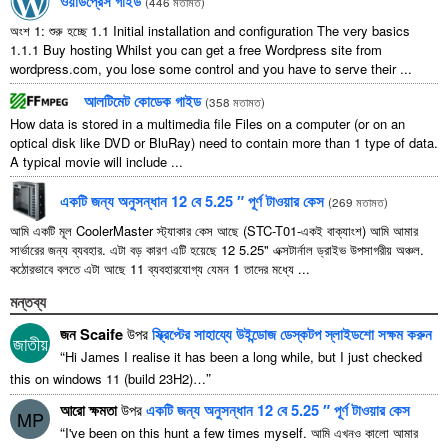
ওয়ার্ডপ্রেস গাইড
(
446 মতামত
)
অংশ 1: শুরু হচ্ছে 1.1
Initial installation and configuration The very basics
1.1.1
Buy hosting Whilst you can get a free Wordpress site from
wordpress.com
,
you lose some control and you have to serve their
...
আলটিমেট কোডেক গাইড
(
358 মতামত
)
How data is stored in a multimedia file Files on a computer
(
or on an
optical disk like DVD or BluRay
)
need to contain more than
1
type of data
.
A typical movie will include
...
একটি জন্য অনুসন্ধান 12 বে 5.25 ″ পূর্ণ টাওয়ার কেস
(
269 মতামত
)
আমি একটি মূল CoolerMaster স্ট্যাকার কেস আছে (STC-T01-একই বাক্যাংশ) আমি আমার
সার্ভারের জন্য ব্যবহার. এটা বড় কারণ এটি হয়েছে 12 5.25" এক্সটার্নাল ড্রাইভ উপসাগরীয় অঞ্চল.
কঠোরভাবে বলতে এটা আছে 11 ব্যবহারযোগ্য যেমন 1 তাদের মধ্যে ...
মন্তব্য
জন Scaife
উপর
স্ক্রিপ্টের সাহায্যে উইন্ডোজ ডেস্কটপ স্লাইডশো সক্ষম করুন
জাতীয়
“
Hi James I realise it has been a long while
,
but I just checked
”
this on windows
11 (
build 23H2
)…
আরো ক্ষমতা
উপর
একটি জন্য অনুসন্ধান 12 বে 5.25 ″ পূর্ণ টাওয়ার কেস
MP
“
I've been on this hunt a few times myself
. আমি এখনও কালো আমার