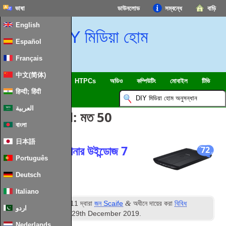
ভাষা
ডাউনলোড
সম্বন্ধে
বাড়ি
English
DIY মিডিয়া হোম
Español
Français
中文(简体)
SmartHome & IOT
HTPCs
অডিও
কম্পিউটিং
মোবাইল
টিভি
हिन्दी; हिंदी
ইসলাম
খবর
العربية
পোস্ট Tagged:
মত 50
বাংলা
日本語
আপনার পুরানো স্ক্যানার উইন্ডোজ 7
72
Português
x64 কাজ করুন
Deutsch
Italiano
ম
&
প্রকাশিত
16
অক্টোবর 2011
দ্বারা
জন Scaife
অধীনে দায়ের করা
বিবিধ
اردو
হার্ডওয়্যার
. সর্বশেষ সংষ্করণ
29
th December
2019
.
Nederlands