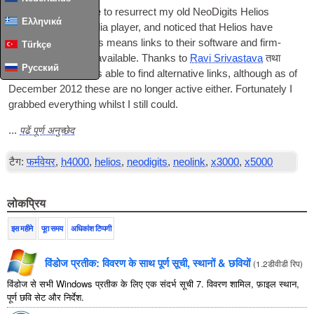
I recently had cause to resur­rect my old NeoDi­gits Helios
Ελληνικά
X3000 net­work media play­er
,
and noticed that Helios have
deceased. Sadly this means links to their soft­ware and firm­
Türkçe
ware are no longer avail­able. Thanks to
Ravi Srivast­ava
तथा
Русский
Sean on myce
I was able to find altern­at­ive links
,
although as of
Decem­ber
2012
these are no longer act­ive either. For­tu­nately I
grabbed everything whilst I still could
.
पढ़ें पूर्ण अनुच्छेद
...
टैग:
फर्मवेयर
,
h4000
,
helios
,
neodigits
,
neolink
,
x3000
,
x5000
लोकप्रिय
इस महीने
पूरा समय
अधिकांश टिप्पणी
विंडोज प्रतीक: विवरण के साथ पूर्ण सूची, स्थानों & छवियों
(
1.2डीवीडी रिप
)
विंडोज से सभी Windows प्रतीक के लिए एक संदर्भ सूची 7. विवरण शामिल, फ़ाइल स्थान,
पूर्ण छवि सेट और निर्देश.