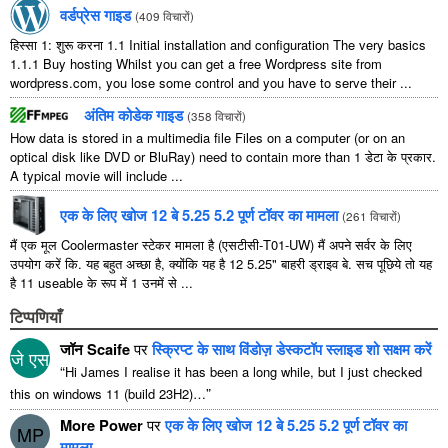
वर्डप्रेस गाइड
(
409 विचारों
)
हिस्सा 1: शुरू करना 1.1
Initial installation and configuration The very basics
1.1.1
Buy hosting Whilst you can get a free Wordpress site from
wordpress.com
,
you lose some control and you have to serve their
...
अंतिम कोडेक गाइड
(
358 विचारों
)
How data is stored in a multimedia file Files on a computer
(
or on an
optical disk like DVD or BluRay
)
need to contain more than
1 डेटा के प्रकार.
A typical movie will include
...
एक के लिए खोज 12 बे 5.25 5.2 पूर्ण टॉवर का मामला
(
261 विचारों
)
मैं एक मूल Coolermaster स्टेकर मामला है (एसटीसी-T01-UW) मैं अपने सर्वर के लिए
उपयोग करें कि. यह बहुत अच्छा है, क्योंकि यह है 12 5.25" बाहरी ड्राइव बे. सच पूछिये तो यह
है 11 useable के रूप में 1 उनमें से ...
टिप्पणियाँ
जॉन Scaife
पर
स्क्रिप्ट के साथ विंडोज़ डेस्कटॉप स्लाइड शो सक्षम करें
जे एस
“
Hi James I realise it has been a long while
,
but I just checked
”
this on windows
11 (
build 23H2
)…
More Power
पर
एक के लिए खोज 12 बे 5.25 5.2 पूर्ण टॉवर का
MP
मामला