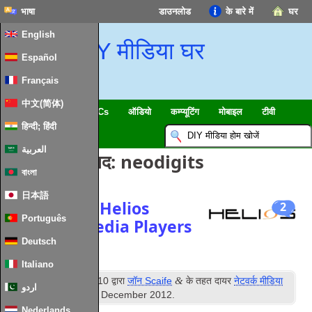
भाषा
डाउनलोड
के बारे में
घर
English
DIY मीडिया घर
Español
Français
中文(简体)
स्मार्ट घर & IoT
HTPCs
ऑडियो
कम्प्यूटिंग
मोबाइल
टीवी
हिन्दी; हिंदी
गाइड
समाचार
العربية
टैग लिखने के बाद:
neodigits
বাংলা
日本語
NeoDigits
/
Helios
2
Português
Network Media Players
Deutsch
Italiano
सेंट
&
प्रकाशित
1
दिसंबर 2010
द्वारा
जॉन Scaife
के तहत दायर
नेटवर्क मीडिया
اردو
प्लेयर
. आखरी अपडेट
4
th December
2012
.
Nederlands