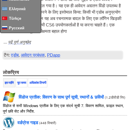
प्रबंधक की कार्यक्षमता बदल गया है। यह एक ही आवेदन अद्यतन विंडो उपलब्ध है
Ελληνικά
जब मदद का चयन शुरू करने के लिए इस्तेमाल किया: किसी भी एडोब अनुप्रयोग
के भीतर से अपडेट, लेकिन यह अब रचनात्मक बादल के लिए एक लॉगिन खिड़की
Türkçe
की शुरूआत, नहीं है जो सभी CS6 उपयोगकर्ताओं है या करना चाहते हैं। एक
Русский
साधारण परिवर्तन मूल कार्यक्षमता बहाल होगा
पढ़ें पूर्ण अनुच्छेद
...
टैग:
एडोब
,
आवेदन प्रबंधक
,
PDapp
लोकप्रिय
इस महीने
पूरा समय
अधिकांश टिप्पणी
विंडोज प्रतीक: विवरण के साथ पूर्ण सूची, स्थानों & छवियों
(
1.2डीवीडी रिप
)
विंडोज से सभी Windows प्रतीक के लिए एक संदर्भ सूची 7. विवरण शामिल, फ़ाइल स्थान,
पूर्ण छवि सेट और निर्देश.
वर्डप्रेस गाइड
(
448 विचारों
)