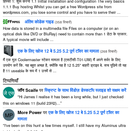
हिस्सा 1: शुरू करना 1.1
Initial installation and configuration The very basics
1.1.1
Buy hosting Whilst you can get a free Wordpress site from
wordpress.com
,
you lose some control and you have to serve their
...
अंतिम कोडेक गाइड
(
358 विचारों
)
How data is stored in a multimedia file Files on a computer
(
or on an
optical disk like DVD or BluRay
)
need to contain more than
1 डेटा के प्रकार.
A typical movie will include
...
एक के लिए खोज 12 बे 5.25 5.2 पूर्ण टॉवर का मामला
(
268 विचारों
)
मैं एक मूल Coolermaster स्टेकर मामला है (एसटीसी-T01-UW) मैं अपने सर्वर के लिए
उपयोग करें कि. यह बहुत अच्छा है, क्योंकि यह है 12 5.25" बाहरी ड्राइव बे. सच पूछिये तो यह
है 11 useable के रूप में 1 उनमें से ...
टिप्पणियाँ
जॉन Scaife
पर
स्क्रिप्ट के साथ विंडोज़ डेस्कटॉप स्लाइड शो सक्षम करें
जे एस
“
Hi James I realise it has been a long while
,
but I just checked
”
this on windows
11 (
build 23H2
)…
More Power
पर
एक के लिए खोज 12 बे 5.25 5.2 पूर्ण टॉवर का
MP
मामला
“
I've been on this hunt a few times myself
.
I still have my Aluminus ultra