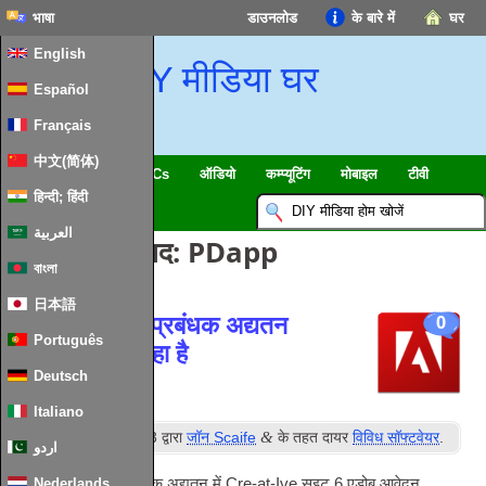
भाषा
डाउनलोड
के बारे में
घर
English
DIY मीडिया घर
Español
Français
中文(简体)
स्मार्ट घर & IoT
HTPCs
ऑडियो
कम्प्यूटिंग
मोबाइल
टीवी
हिन्दी; हिंदी
गाइड
समाचार
العربية
टैग लिखने के बाद:
PDapp
বাংলা
日本語
एडोब अनुप्रयोग प्रबंधक अद्यतन
0
Português
पुनर्स्थापित कर रहा है
Deutsch
Italiano
वें
&
की तैनाती
6
नवंबर 2013
द्वारा
जॉन Scaife
के तहत दायर
विविध सॉफ्टवेयर
.
اردو
करने के लिए हाल ही में एक अद्यतन में Cre-at-Ive सुइट 6 एडोब आवेदन
Nederlands