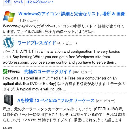
今月
いつも
ほとんどのコメント
Windowsのアイコン: 詳細と完全なリスト, 場所 & 画像
(
1.2kビュー
)
WindowsからすべてのWindowsアイコンの参照リスト 7. 詳細が含まれて
います, ファイルの場所, 完全な画像セットおよび指示.
ワードプレスガイド
(
457 ビュー
)
パーツ 1: 入門 1.1
Initial installation and configuration The very basics
1.1.1
Buy hosting Whilst you can get a free Wordpress site from
wordpress.com
,
you lose some control and you have to serve their
...
究極のコーデックガイド
(
361 ビュー
)
How data is stored in a multimedia file Files on a computer
(
or on an
optical disk like DVD or BluRay
) 以上含有する必要があります 1 データの
タイプ.
A typical movie will include
...
Aを検索 12 ベイ5.25 "フルタワーケース
(
271 ビュー
)
私は、元のクーラースタッカーケースを持っています (STC-T01-UW) 私
は自分のサーバーに使用することを. それは持っているので、それは素晴
らしいです 12 5.25" 外付けドライブベイ. 厳密にそれを持って話します
11 使用可能 1 そのうちの ...