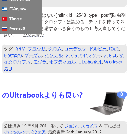
ース
,
Windowsの
.
Ελληνικά
メトロの場合
UI
ではない[
int­link id=“2543” type=“post”
]防虫剤
Türkçe
[/
intlink
] 十分な, マイクロソフトは認める - テッドを持って 3
誰もがWindowsを考慮するべき多くのもの 8 考え直してくだ
Русский
全文を読む
さい。…
タグ:
ARM
,
ブラウザ
,
クロム
,
コー​​デック
,
ドルビー
,
DVD
,
Firefoxの
,
グーグル
,
インテル
,
メディアセンター
,
メトロ
,
マ
イクロソフト
,
モジラ
,
オプティカル
,
Ultrabookは
,
Windows
の 8
のUltrabookよりも良い?
0
NS
&
公開済み
19
9月 2011
沿って
ジョン・スカイフ
下に提出
その他のハードウェア
. 最終更新
24
th January
2012
.