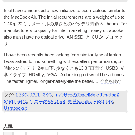
Intel have announced a new ini­ti­at­ive to push laptops sim­il­ar to
the Mac­Book Air. The ini­tial require­ments are a weight of up to
1.4Kg
, 20ミリメートルの厚さとのバッテリ寿命 5+
hours. For
man­u­fac­tur­ers to qual­i­fy for intel mar­ket­ing money ultra­books
also must have no optic­al drive
, AN
SSD
, と
CULV
プロセッ
サ.
I have been recently been look­ing for a sim­il­ar type of laptop —
I was asked to find some­thing with excel­lent per­form­ance
, 5+
時間のバッテリ, 2キロ下, 少なくとも13.3 "画面で,
USB3
, 光
学ドライブ,
HDMI
と
VGA
.
A dock­ing port would be a bonus.
全文を読む
The faster
,
light­er
,
longer-bat­tery-life the bet­ter.…
タグ:
1.7KG
,
13.3"
,
2KG
,
エイサーのTravelMate TimelineX
8481T-6440
,
ソニーのVAIO SB
,
東芝Satellite R830-143
,
Ultrabookは
人気