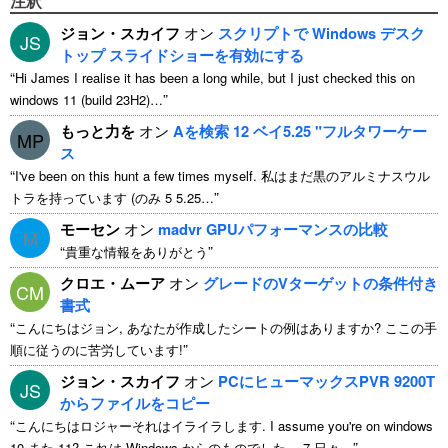
注釈
ジョン・スカイフ
オン
スクリプトで Windows デスク
JS
トップ スライドショーを有効にする
“
Hi James I realise it has been a long while
,
but I just checked this on
”
windows
11 (
build 23H2
)…
もっと力を
オン
Aを検索 12 ベイ5.25 "フルタワーケー
MP
ス
“
I've been on this hunt a few times myself
. 私はまだ黒のアルミナスウル
”
トラを持っています (のみ 5 5.25…
モーセン
オン
madvr GPUパフォーマンスの比較
M
“
”
貴重な情報をありがとう
クロエ・ムーア
オン
グレードのVターゲットの条件付き
CM
書式
“
こんにちはジョン, あなたが作成したシートの例はありますか? ここの手
”
順に従うのに苦労しています!
ジョン・スカイフ
オン
PCにヒューマックスPVR 9200T
JS
からファイルをコピー
“
こんにちはロジャーそれはイライラします.
I assume you're on windows
”
10 また 11? これは Windows からのものでした。 7 日々…