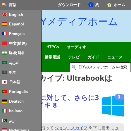
言語
ダウンロード
約
ホーム
English
DIYメディアホーム
Español
Français
中文(简体)
SmartHome & IoTを
HTPCs
オーディオ
हिन्दी; हिंदी
コンピューティング
携帯電話
テレビ
ガイド
ニュース
العربية
বাংলা
タグ別アーカイブ:
Ultrabookは
日本語
Português
Windowsのに対して、さらに3
0
Deutsch
つのストライキ 8
Italiano
اردو
NS
&
投稿
10
5月 2012
沿って
ジョン・スカイフ
下に提出
ニュ
Nederlands