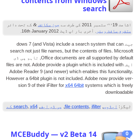
contents from Window
searc
&
مبر 2011
کی طرف سے
جون سکائف
کے تحت دائر
یئر
. آخری بار اپ ڈیٹ
2012
th January
16
.
and Vista
)
include a search sys­te
search not just file names
,
but the con­tents of 
Office doc­u­ments are all sup­por
, تاہم
پی ڈی
files are not. Adobe provide a plu­gin which is inc
Adobe Read­er
9 (
and new­er
)
which enables this f
How­ever a 64bit plu­gin is not included. Adobe n
sion
9
of their iFil­ter for
x64 64bit
sys­tems 
,
ifilter
,
file contents
,
پی ڈی ایف
,
x64 کے
,
search
MCEBuddy — v2 Beta 14