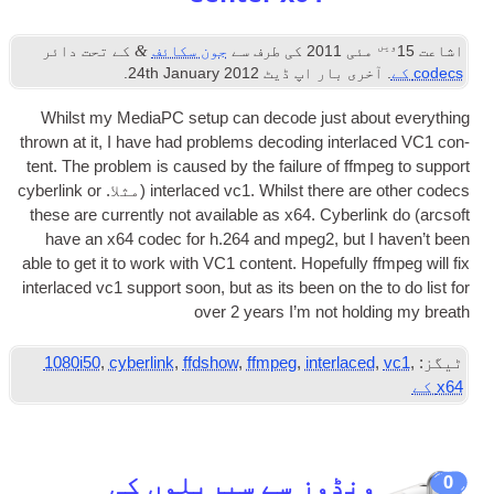
&
ی 2011
کی طرف سے
جون سکائف
کے تحت دائر
خری بار اپ ڈیٹ
2012
th January
24
.
Whilst my MediaPC setup can decode just abo
thrown at it
,
I have had prob­lems decod­ing inter­
tent. The prob­lem is caused by the fail­ure of ffm­
inter­laced vc1. Whilst there ar
(مثلا.
cyber­link or
these are cur­rently not avail­able as x64. Cyber­l
have an x64 codec for h.264 and mpeg2
,
but
able to get it to work with VC1 con­tent. Hope­fully 
inter­laced vc1 sup­port soon
,
but as its been on th
over
2
years I’m not hol
1080
i50
,
cyberlink
,
ffdshow
,
ffmpeg
,
interlace
نڈوز سے سیریلوں کی