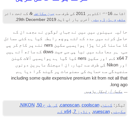
&
توبر 2011
کی طرف سے
جون سکائف
کے تحت دائر
یئر
. آخری بار اپ ڈیٹ
2019
th December
29
.
 میں میں نے جہاں لوگوں نے مجھے ان کے
ں مدد کے لئے پوچھ رابطہ کیا ہے کئی مسائل
نا پڑا
یوایسبی
سکین ners نئے پر کام کر
پی
لے میں نیا
پی سی
جیت dows کے ساتھ آئے ہیں
یوایسبی
آلات کینن
Nikon کی طرف سے تیار. ان امیجنگ ماہرین دونوں
مایت کی مصنوعات پر گیند گرا دیا ہے,
includ­ing some quite expens­ive premi­um kit fr
ل پڑھیں
coolscan
,
canoscan
,
کی طرح 50
,
NIKON
,
vue
,
ونڈوز 7
,
x64 کے