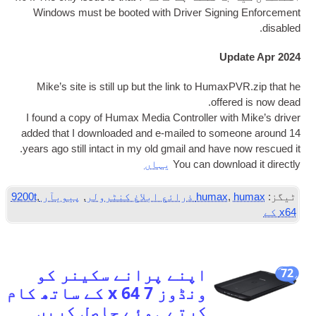
Win­dows must be booted with Driver Sign­in
Upd
Mike’s site is still up but the link to Humax
.
offer
I found a copy of Humax Media Con­trol­ler wit
added that I down­loaded and e‑mailed to som
.
years ago still intact in my old gmail and have 
You can down­lo
یہاں
لر
,
humax
,
پیویآر 9200t
,
اپنے پرانے سکینر کو
ونڈوز 7 x 64 کے ساتھ کام
کرتے ہوئے حاصل کریں