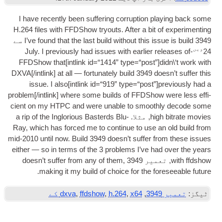
I have recently been suf­fer­ing cor­rup­tion pla
H.264 files with FFD­Show try­outs. After a bit of 
I’ve found that the last build without this issu
3949 سے
July. I pre­vi­ously had issues with earli­er re
FFD­Show that
[
int­link id=“1414” type=“post”
]
di
DXVA
[/
intlink
]
at all — for­tu­nately build
3949
does
issue. I also
[
int­link id=“919” type=“post”
]
pr
problem
[/
intlink
]
where some builds of FFD­Show w
cient on my
HTPC
and were unable to smoothl
high 
, مثلا.
a rip of the Inglori­ous Bas­terds Blu-
Ray
,
which has forced me to con­tin­ue to use an
mid-2010 until now. Build
3949
does­n’t suf­fer fr
either — so in terms of the
3
prob­lems I’ve had 
تعمیر 3949
,
does­n’t suf­fer from any of them
.
mak­ing it my build of choice for the fore
3
,
x64 کے
,
h.264
,
ffdshow
,
dxva