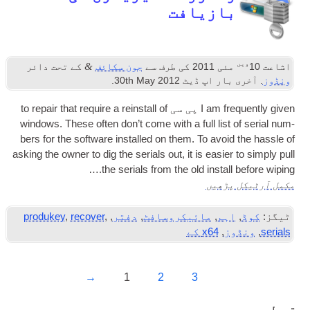
ازیافت
&
ی 2011
کی طرف سے
جون سکائف
کے تحت دائر
بار اپ ڈیٹ
2012
th May
30
.
I am fr
پی سی
to repair that require a rein­stall of
win­dows. These often don’t come with a full list 
bers for the soft­ware installed on them. To avoi
ask­ing the own­er to dig the seri­als out
,
it is easi­
the seri­als from the old install
پڑھیں
ہم
,
مائیکروسافٹ
,
دفتر
,
,
recover
,
produkey
ز
,
x64 کے
→
1
2
3