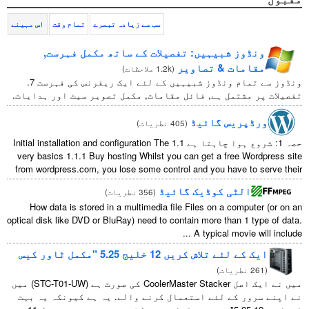
سب سے زیادہ تبصرے
تمام وقت
اس مہینے
بیہیں: تفصیلات کے ساتھ مکمل فہرست,
 & تصاویر
(
1.2k ملاحظات
)
ونڈوز سے تمام ونڈوز شبیہیں کے لئے ایک ریفرنس کی فہرست 7.
ل ہے, فائل مقامات, مکمل تصویر سیٹ اور ہدایات.
 گائیڈ
(
405 نطریات
)
Initial installation and configuration The
very basics
1.1.1
Buy hosting Whilst you can get a f
from wordpress.com
,
you lose some control and you h
 کوڈیک گائیڈ
(
356 نطریات
)
How data is stored in a multimedia file Files on a
optical disk like DVD or BluRay
)
need to contain more t
...
A typical
ریں 12 خلیج 5.25 "مکمل ٹاور کیس
)
میں نے ایک اصل CoolerMaster Stacker کی صورت ہے (STC-T01-UW) میں
 لئے استعمال کرنے والے. یہ ہے کیونکہ یہ بہت