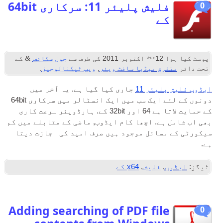
فلیش پلیئر 11: سرکاری 64bit
ے
ویں
&
ا
12
اکتوبر 2011
کی طرف سے
جون سکائف
کے
رق میڈیا سافٹ ویئر
,
ویب ٹیکنالوجیز
.
یئر 11
جاری کیا گیا ہے. یہ آخر میں
دونوں کے لئے ایک سب میں ایک انسٹالر میں سرکاری 64bit
کے حمایت لاتا ہے 64 اور 32bit کے. ہارڈویئر سرعت کاری
ہے. اچھا کام ایڈوب, ماضی کے مقابلے میں کم
سائل موجود ہیں صرف امید کی اجازت دیتا
,
فلیش
,
x64 کے
Adding searching of PDF fil