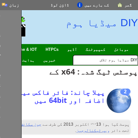
بارے میں
ڈاؤن لوڈ
زبان
English
Español
Français
中文(简体)
مپیوٹنگ
آڈیو
HTPCs
SmartHome & IOT
हिन्दी; हिंदी
خبریں
ہدایت
ٹی وی
العربية
گ شدہ:
x64 کے
বাংলা
日本語
یلا چاند: فائر فاکس میں
Português
ضافہ اور 64bit میں
Deutsch
Italiano
ویں
&
ا
13
اکتوبر 2013
کی طرف سے
جون سکائف
کے
اردو
 ٹیکنالوجیز
.
Nederlands