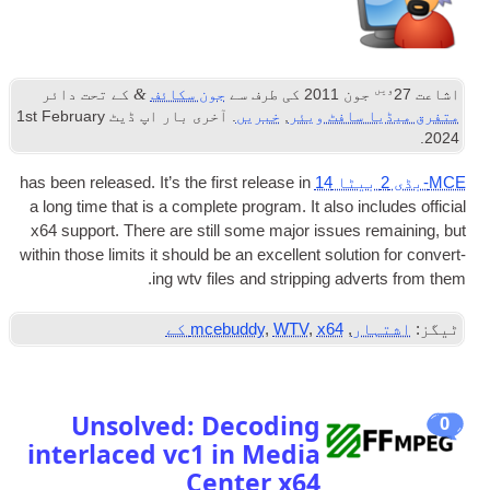
&
ن 2011
کی طرف سے
جون سکائف
کے تحت دائر
سافٹ ویئر
,
خبریں
. آخری بار اپ ڈیٹ
st February
1
has been released. It’s the first release in
a long time that is a com­plete pro­gram. It also in
x64 sup­port. There are still some major issues 
with­in those lim­its it should be an excel­lent solu­ti
.
ing wtv files and strip­ping ad
ر
,
x64 کے
,
WTV
,
mcebuddy
Unsolved
:
Decoding
interlaced vc1 in Media
Center x64