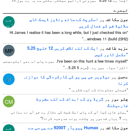
اچھا ہے 12 5.25" بیرونی ڈرائیو سیکٹر. سختی سے یہ ہے بول 11
جے
اسکرپٹ کے ساتھ ونڈوز ڈیسک ٹاپ
ایس
عال کریں
Hi James I realise it has been a long while
,
but I ju
”
windo
ایک کے لئے تلاش کریں 12 خلیج 5.25
MP
س
I've been on this hunt a
. میرے پاس اب بھی ایلومینس
”
(صرف 5 5.25…
ر جی پی یو کی کارکردگی کا موازنہ
M
”
کے لیے شکریہ
ڈ وی کے اہداف کے لئے مشروط
CM
آپ کے پاس ایک شیٹ کی مثال ہے جو آپ نے بنائی
”
 پر چلتے ہوئے جدوجہد کرنا!
جے
Humax پیویآر 9200T سے پی سی سے