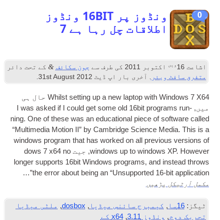
ونڈوز پر 16BIT ونڈوز
طلاقات چل رہا ہے 7
&
توبر 2011
کی طرف سے
جون سکائف
کے تحت دائر
یئر
. آخری بار اپ ڈیٹ
2012
st August
31
.
Whilst set­ting up a new laptop with 
7 X64 حال ہی
I was asked if I could get some old 16bit pro­g
ning. One of these was an edu­ca­tion­al piece of s
“Mul­ti­me­dia Motion II” by Cam­bridge Sci­ence M
win­dows pro­gram that has worked on all pre­vi­o
win­dows up to win­dow
, جیت dows 7
x64 no
longer sup­ports 16bit Win­dows pro­grams
,
and 
the error about being an “Unsup­por­ted 16-bit
پڑھیں
کیمبرج سائنس میڈیا
,
dosbox
,
ملٹی میڈیا
ونڈوز 3.11
,
x64 کے