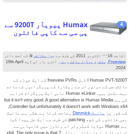
Humax پیویآر 9200T سے
پی سی سے کاپی فائلوں
&
توبر 2011
کی طرف سے
جون سکائف
کے تحت دائر
رق میڈیا سافٹ ویئر
. آخری بار اپ ڈیٹ
th April
19
I Humax PVT-9200T ڈبل freeview PVRs کے ایک جوڑے کے
دونوں اب سے ریکارڈ کے پروگراموں کے ساتھ
بہت مکمل ہیں. Humax eLinker نامی ایک پروگرام فراہم
but it isn’t very good. A good altern­at­ive is Huma
,
Con­trol­ler but unfor­tu­nately it does­n’t work w
ک Dimmick
وضاحت کرتا ہے. شکر ہے, مائیک
بھی فائلوں کی کچھ patching کی طرف سے ایک حل پیدا کیا
 Humax میڈیا کنٹرولر اب ونڈوز میں کامیابی سے
جا سکتا ہے تاکہ 7
x64. The only issue is that