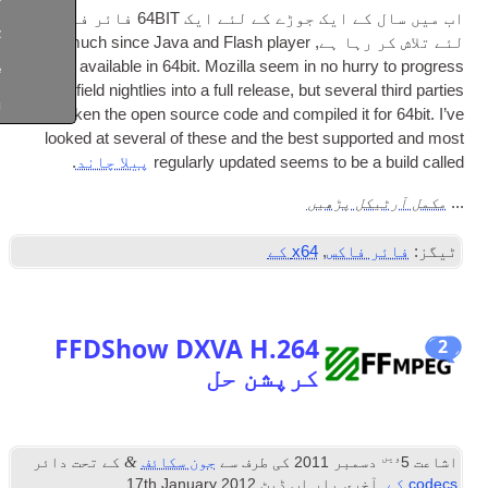
اب میں سال کے ایک جوڑے کے لئے ایک 64BIT فائر فاکس کے
Ελληνικά
ہا ہے,
pretty much since Java and Flash play­er
became avail­able in 64bit. Moz­illa seem in no hur
Türkçe
the mine­field night­lies into a full release
,
but sev­er­
Русский
have taken the open source code and com­piled it 
looked at sev­er­al of these and the best sup­p
reg­u­larly updated seems to be
پیلا چاند
.
ل پڑھیں
فاکس
,
x64 کے
FFDShow DXVA H.264
کرپشن حل
&
بر 2011
کی طرف سے
جون سکائف
کے تحت دائر
خری بار اپ ڈیٹ
2012
th January
17
.