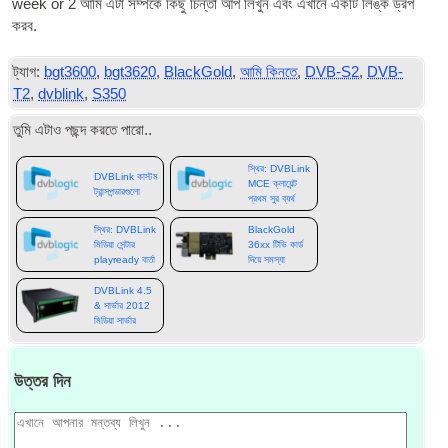
week or
2 আমি এটা সম্পর্কে কিছু চিন্তা আপ লিখুন এবং এখানে একটি লিঙ্ক ড্রপ
করব.
ট্যাগ:
bgt3600
,
bgt3620
,
BlackGold
,
আমি কিনতে
,
DVB-S2
,
DVB-
T2
,
dvblink
,
S350
তুমি এটাও পছন্দ করতে পারো..
স্থির: DVBLink
DVBLink কাস্টম
MCE ক্লায়েন্ট
ট্রান্সপন্ডারগুলো
প্রথম সুর ব্যর্থ
স্থির: DVBLink
BlackGold
মিডিয়া সেন্টার
36xx টিভি কার্ড
playready বার্তা
দিয়ে সমস্যা
DVBLink 4.5
& সার্ভার 2012
মিডিয়া সার্ভার
উত্তর দিন