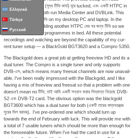
with a Media Serv­er
(সুদ্ধ
টিভি
কার্ড) দূরে tucked, এবং একটি
HTPC
in
Ελληνικά
the lounge. These both run Media Cen­ter and DVBLink. This
way I can also get
টিভি
on my desktop PC and laptop. In the
Türkçe
near future I’ll be build­ing anoth­er
HTPC
বেড ঘর জন্য
টিভি
so we
Русский
can watch recor­ded pro­grammes in bed. All these poten­tial
record­ings and watch­ing are bey­ond the cap­ab­il­ity of my cur­
rent tuner setup — a Black­Gold BGT3620 and a Compro S350.
The Black­gold does a great job at get­ting freeview HD and its a
dual tuner. The Compro is a single tuner and only sup­ports
DVB
-এস,
which means many freesat chan­nels are now unavail­
able. I’ve been really impressed with the Black­gold
,
and I like
hav­ing a mix of freeview and freesat so that a prob­lem with one
does­n’t mean no
টিভি
, তাই আমি একটি সন্ধান করার সিদ্ধান্ত নিয়েছে
DVB
-
S2 এবং
DVB
-
T2 card. The obvi­ous option was the black­gold
BGT3600 which has a dual tuner for both
(একটি তারের বাদ্যযন্ত্রের
সুরের মিল বরাবর).
I’ve pre-ordered one which should turn up
towards the end of Feb­ru­ary with luck. This will provide me with
a total of
7
usable tuners which should be more than enough for
the fore­see­able future. When I’ve had the card in use for a