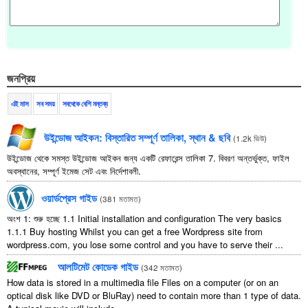
জনপ্রিয়
এই মাস
সব সময়
সবথেকে বেশি মন্তব্য
উইন্ডোজ আইকন: বিস্তারিত সম্পূর্ণ তালিকা, স্থান & ছবি
(
1.2k ভিউ
)
উইন্ডোজ থেকে সমস্ত উইন্ডোজ আইকন জন্য একটি রেফারেন্স তালিকা 7. বিবরণ অন্তর্ভুক্ত, ফাইল
অবস্থানের, সম্পূর্ণ ইমেজ সেট এবং নির্দেশাবলী.
ওয়ার্ডপ্রেস গাইড
(
381 মতামত
)
অংশ 1: শুরু হচ্ছে 1.1
Initial installation and configuration The very basics
1.1.1
Buy hosting Whilst you can get a free Wordpress site from
wordpress.com
,
you lose some control and you have to serve their
...
আলটিমেট কোডেক গাইড
(
342 মতামত
)
How data is stored in a multimedia file Files on a computer
(
or on an
optical disk like DVD or BluRay
)
need to contain more than
1
type of data
.