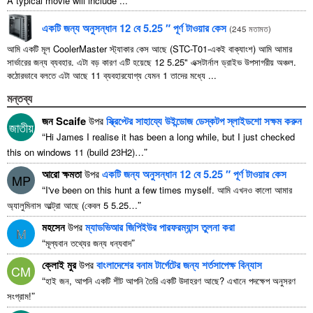
A typical movie will include
...
একটি জন্য অনুসন্ধান 12 বে 5.25 ″ পূর্ণ টাওয়ার কেস
(
245 মতামত
)
আমি একটি মূল CoolerMaster স্ট্যাকার কেস আছে (STC-T01-একই বাক্যাংশ) আমি আমার
সার্ভারের জন্য ব্যবহার. এটা বড় কারণ এটি হয়েছে 12 5.25" এক্সটার্নাল ড্রাইভ উপসাগরীয় অঞ্চল.
কঠোরভাবে বলতে এটা আছে 11 ব্যবহারযোগ্য যেমন 1 তাদের মধ্যে ...
মন্তব্য
জন Scaife
উপর
স্ক্রিপ্টের সাহায্যে উইন্ডোজ ডেস্কটপ স্লাইডশো সক্ষম করুন
জাতীয়
“
Hi James I realise it has been a long while
,
but I just checked
”
this on windows
11 (
build 23H2
)…
আরো ক্ষমতা
উপর
একটি জন্য অনুসন্ধান 12 বে 5.25 ″ পূর্ণ টাওয়ার কেস
MP
“
I've been on this hunt a few times myself
. আমি এখনও কালো আমার
”
অ্যালুমিনাস আল্ট্রা আছে (কেবল 5 5.25…
মহসেন
উপর
ম্যাডভিআর জিপিইউর পারফরম্যান্স তুলনা করা
M
“
”
মূল্যবান তথ্যের জন্য ধন্যবাদ
ক্লোই মুর
উপর
বাংলাদেশের বনাম টার্গেটের জন্য শর্তসাপেক্ষ বিন্যাস
CM
“
হাই জন, আপনি একটি শীট আপনি তৈরি একটি উদাহরণ আছে? এখানে পদক্ষেপ অনুসরণ
”
সংগ্রাম!