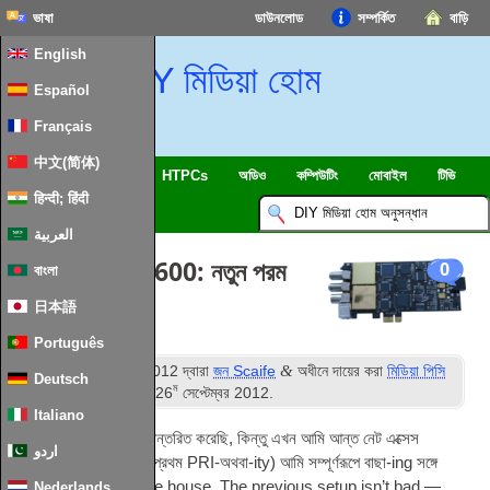
ভাষা
ডাউনলোড
সম্পর্কিত
বাড়ি
English
DIY মিডিয়া হোম
Español
Français
中文(简体)
SmartHome & IOT
HTPCs
অডিও
কম্পিউটিং
মোবাইল
টিভি
हिन्दी; हिंदी
ইসলাম
খবর
العربية
BlackGold 3600: নতুন পরম
0
বাংলা
টিভি কার্ড
日本語
Português
ম
&
প্রকাশিত
14
ফেব্রুয়ারি 2012
দ্বারা
জন Scaife
অধীনে দায়ের করা
মিডিয়া পিসি
Deutsch
ম
হার্ডওয়্যার
. সর্বশেষ সংষ্করণ
26
সেপ্টেম্বর 2012
.
Italiano
আমি সম্প্রতি বাড়িতে স্থানান্তরিত করেছি, কিন্তু এখন আমি আন্ত নেট এক্সেস
اردو
পুনরুদ্ধার করেছি (সবসময় প্রথম PRI-অথবা-ity) আমি সম্পূর্ণরূপে বাছা-ing সঙ্গে
tasked করছি
টিভি
in the house. The pre­vi­ous setup isn’t bad —
Nederlands