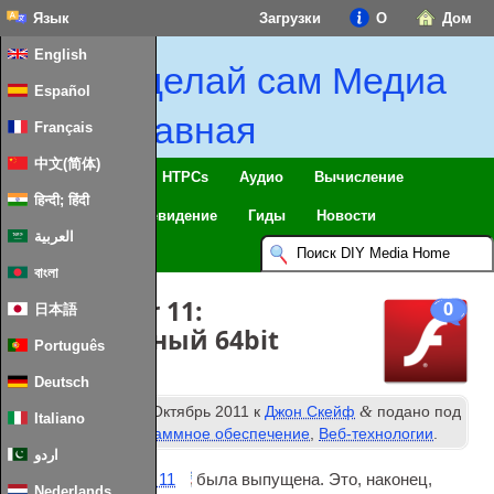
Язык
Загрузки
О
Дом
English
Сделай сам Медиа
Español
Главная
Français
中文(简体)
Умный дом & IoT
HTPCs
Аудио
Вычисление
हिन्दी; हिंदी
Мобильный
Телевидение
Гиды
Новости
العربية
বাংলা
Flash Player 11:
0
日本語
Официальный 64bit
Português
Deutsch
й
&
Опубликовано
12
Октябрь 2011
к
Джон Скейф
подано под
Italiano
Разное СМИ Программное обеспечение
,
Веб-технологии
.
اردو
Adobe Flash Player 11
была выпущена. Это, наконец,
Nederlands