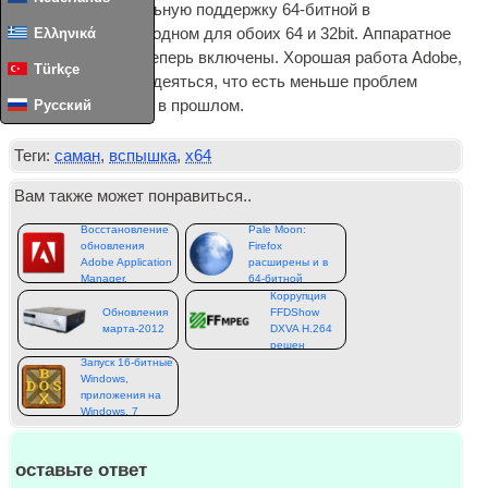
приносит официальную поддержку 64-битной в
Ελληνικά
установщик все-в-одном для обоих 64 и 32bit. Аппаратное
ускорение также теперь включены. Хорошая работа Adobe,
Türkçe
Давайте просто надеяться, что есть меньше проблем
Русский
безопасности, чем в прошлом.
Теги:
саман
,
вспышка
,
x64
Вам также может понравиться..
Восстановление
Pale Moon:
обновления
Firefox
Adobe Application
расширены и в
Manager,
64-битной
Коррупция
Обновления
FFDShow
марта-2012
DXVA H.264
решен
Запуск 16-битные
Windows,
приложения на
Windows, 7
оставьте ответ