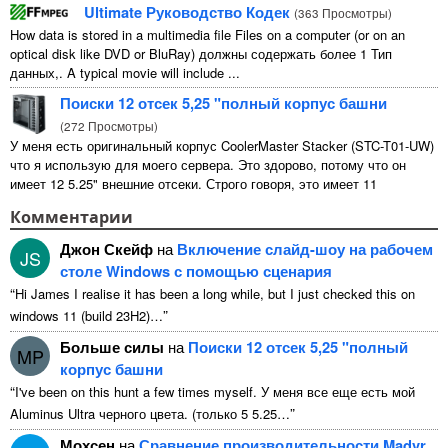
Ultimate Руководство Кодек
(
363 Просмотры
)
How data is stored in a multimedia file Files on a computer
(
or on an
optical disk like DVD or BluRay
) должны содержать более 1 Тип
данных,.
A typical movie will include
...
Поиски 12 отсек 5,25 "полный корпус башни
(
272 Просмотры
)
У меня есть оригинальный корпус CoolerMaster Stacker (STC-T01-UW)
что я использую для моего сервера. Это здорово, потому что он
имеет 12 5.25" внешние отсеки. Строго говоря, это имеет 11
непригодны для использования 1 из них ...
Комментарии
Джон Скейф
на
Включение слайд-шоу на рабочем
JS
столе Windows с помощью сценария
“
Hi James I realise it has been a long while
,
but I just checked this on
”
windows
11 (
build 23H2
)…
Больше силы
на
Поиски 12 отсек 5,25 "полный
MP
корпус башни
“
I've been on this hunt a few times myself
. У меня все еще есть мой
”
Aluminus Ultra черного цвета. (только 5 5.25…
Мохсен
на
Сравнение производительности Madvr