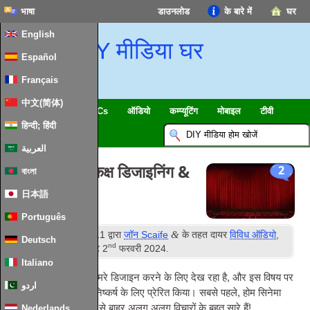
भाषा
डाउनलोड
के बारे में
घर
English
DIY मीडिया घर
Español
Français
中文(简体)
स्मार्ट घर & IoT
HTPCs
ऑडियो
कम्प्यूटिंग
मोबाइल
टीवी
हिन्दी; हिंदी
गाइड
समाचार
العربية
एक होम थिएटर कक्ष डिजाइनिंग &
2
বাংলা
लाउंज
日本語
Português
वें
&
प्रकाशित
16
नवंबर 2011
द्वारा
जॉन Scaife
के तहत दायर
विविध ऑडियो
,
Deutsch
nd
विविध टीवी
. आखरी अपडेट
2
फरवरी 2024
.
Italiano
मैं एक नया घर थिएटर कमरे डिजाइन करने के लिए देख रहा है, और इस विषय पर
اردو
शोध मुझे कुछ प्रारंभिक निष्कर्ष के लिए प्रेरित किया। सबसे पहले, होम सिनेमा
कक्ष आकार के बारे में वहाँ से बाहर अलग अलग विचारों के बहुत सारे हैं!
Nederlands