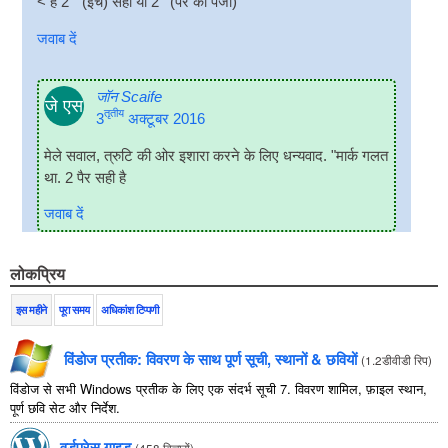
< है 2 " (इंच) सही या 2 ' (पैर का पंजा)
जवाब दें
जॉन Scaife
जे एस
तृतीय
3
अक्टूबर 2016
मेले सवाल, त्रुटि की ओर इशारा करने के लिए धन्यवाद. "मार्क गलत
था. 2 पैर सही है
जवाब दें
लोकप्रिय
इस महीने
पूरा समय
अधिकांश टिप्पणी
विंडोज प्रतीक: विवरण के साथ पूर्ण सूची, स्थानों & छवियों
(
1.2डीवीडी रिप
)
विंडोज से सभी Windows प्रतीक के लिए एक संदर्भ सूची 7. विवरण शामिल, फ़ाइल स्थान,
पूर्ण छवि सेट और निर्देश.
वर्डप्रेस गाइड
(
458 विचारों
)