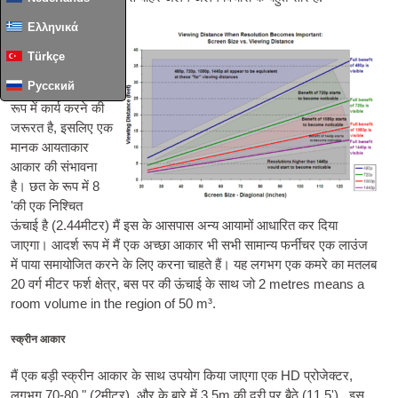
Ελληνικά
होम थिएटर कक्ष & लाउंज
Türkçe
मेरा घर थिएटर के
Русский
कमरे में एक लाउंज के
रूप में कार्य करने की
जरूरत है, इसलिए एक
मानक आयताकार
आकार की संभावना
है। छत के रूप में 8
'की एक निश्चित
ऊंचाई है (2.44मीटर) मैं इस के आसपास अन्य आयामों आधारित कर दिया
जाएगा। आदर्श रूप में मैं एक अच्छा आकार भी सभी सामान्य फर्नीचर एक लाउंज
में पाया समायोजित करने के लिए करना चाहते हैं। यह लगभग एक कमरे का मतलब
20 वर्ग मीटर फर्श क्षेत्र, बस पर की ऊंचाई के साथ जो 2
metres means a
room volume in the region of 50 m³
.
स्क्रीन आकार
मैं एक बड़ी स्क्रीन आकार के साथ उपयोग किया जाएगा एक HD प्रोजेक्टर,
लगभग 70-80 " (2मीटर), और के बारे में 3.5m की दूरी पर बैठे (11.5'). इस