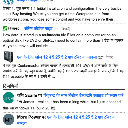
हिस्सा 1: शुरू करना 1.1
Initial installation and configuration The very basics
1.1.1
Buy hosting Whilst you can get a free Wordpress site from
wordpress.com
,
you lose some control and you have to serve their
...
अंतिम कोडेक गाइड
(
362 विचारों
)
How data is stored in a multimedia file Files on a computer
(
or on an
optical disk like DVD or BluRay
)
need to contain more than
1 डेटा के प्रकार.
A typical movie will include
...
एक के लिए खोज 12 बे 5.25 5.2 पूर्ण टॉवर का मामला
(
271 विचारों
)
मैं एक मूल Coolermaster स्टेकर मामला है (एसटीसी-T01-UW) मैं अपने सर्वर के लिए
उपयोग करें कि. यह बहुत अच्छा है, क्योंकि यह है 12 5.25" बाहरी ड्राइव बे. सच पूछिये तो यह
है 11 useable के रूप में 1 उनमें से ...
टिप्पणियाँ
जॉन Scaife
पर
स्क्रिप्ट के साथ विंडोज़ डेस्कटॉप स्लाइड शो सक्षम करें
जे एस
“
Hi James I realise it has been a long while
,
but I just checked
”
this on windows
11 (
build 23H2
)…
More Power
पर
एक के लिए खोज 12 बे 5.25 5.2 पूर्ण टॉवर का
MP
मामला