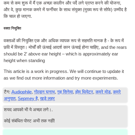
कम से कम शुरू में मैं एक अच्छा कालीन और पर्दे लगे प्राप्त करने की योजना,
और वे, कुछ मानक कमरे में फर्नीचर के साथ संयुक्त (मुख्य रूप से सोफे) उम्मीद है
कि चाल हो जाएगा.
वक्ता नियुक्ति
वक्ताओं की नियुक्ति एक और अधिक व्यापक रूप से सहमति मानक है - के रूप में
छवि में विस्तृत। मोर्चों की ऊंचाई आदर्श कान ऊंचाई होना चाहिए,
and the rears
should be 2′ above ear height – which is approx­im­ately ear
height when standing
This art­icle is a work in pro­gress. We will con­tin­ue to update it
as we find out more inform­a­tion and try more experiments
.
टैग:
Audiophile
,
गोल्डन घनाभ
,
गृह सिनेमा
,
होम थियेटर
,
कमरे मोड
,
कमरे
अनुपात
,
Sepmey है
,
खड़े लहर
शयद आपको भी ये अच्छा लगे।.
कोई संबंधित पोस्ट अभी तक नहीं!