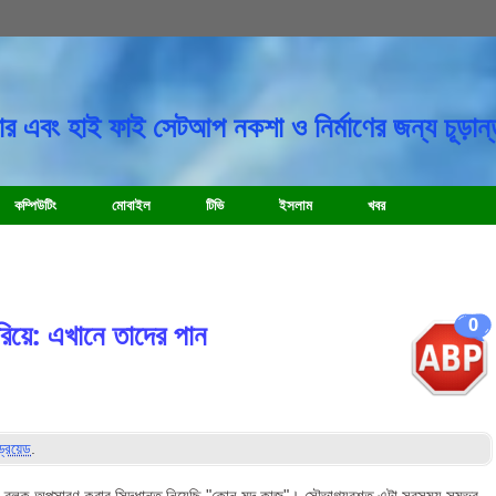
র এবং হাই ফাই সেটআপ নকশা ও নির্মাণের জন্য চূড়ান্
কম্পিউটিং
মোবাইল
টিভি
ইসলাম
খবর
0
রিয়ে: এখানে তাদের পান
্ড্রয়েড
.