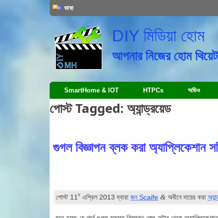
ভাষা
DIY মিডিয়া হোম
আপনার নিজের হোম থিয়েটা
SmartHome & IOT
HTPCs
অডিও
পোস্ট Tagged:
অ্যান্ড্রয়েড
গুগল বিজ্ঞাপন ব্লক করা অ্যাপ্লিকেশান স
ম
&
পোস্ট
11
এপ্রিল 2013
দ্বারা
জন Scaife
অধীনে দায়ের করা
অ্যান