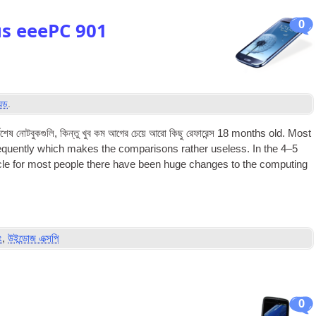
0
us eeePC 901
য়েড
.
বশেষ নোটবুকগুলি, কিন্তু খুব কম আগের চেয়ে আরো কিছু রেফারেন্স 18
months old. Most
e­quently which makes the com­par­is­ons rather use­less. In the 4–5
ycle for most people there have been huge changes to the com­put­ing
ং
,
উইন্ডোজ এক্সপি
0