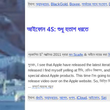
ট্যাগ:
অ্যান্ড্রয়েড
,
BlackGold
,
Boxee
,
সার্ভারের সাথে সংযোগ
,
আইফোন 4S: শুধু হতাশ ধরতে
ম
&
প্রকাশিত
5
অক্টোবর 2011
দ্বারা
জন Scaife
অধীনে দায়ের করা
ব
সুতরাং,
I see that Apple have released the latest iter­
released I find myself yelling at
টিভি
, রেডিও বিজ্ঞাপন,
and 
spe­cial about Apple products. This time I’m going to 
release video over on the Apple web­site. So
, ভিত্তি 
সম্পূর্ণ প্রবন্ধ পড়ুন
...
ট্যাগ:
4গুলি
,
অ্যান্ড্রয়েড
,
আপেল
,
গুগল
,
iCloud
,
আইফোন
,
Siri