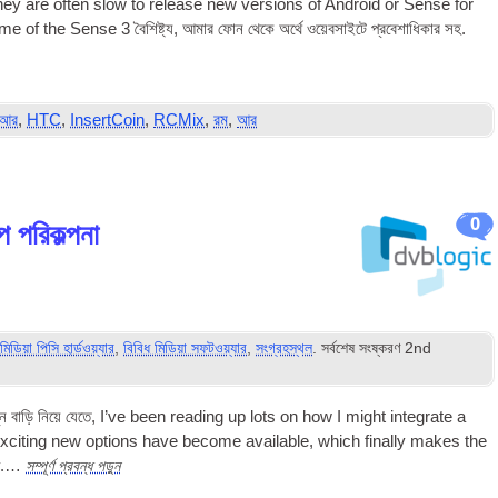
hey are often slow to release new ver­sions of Android or Sense for
ome of the Sense
3 বৈশিষ্ট্য, আমার ফোন থেকে অর্থে ওয়েবসাইটে প্রবেশাধিকার সহ.
় আর
,
HTC
,
InsertCoin
,
RCMix
,
রম
,
আর
0
প পরিকল্পনা
া
মিডিয়া পিসি হার্ডওয়্যার
,
বিবিধ মিডিয়া সফটওয়্যার
,
সংগ্রহস্থল
. সর্বশেষ সংষ্করণ
2
nd
 বাড়ি নিয়ে যেতে,
I’ve been read­ing up lots on how I might integ­rate a
xcit­ing new options have become avail­able
,
which finally makes the
সম্পূর্ণ প্রবন্ধ পড়ুন
ty.…