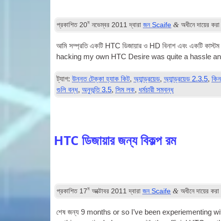
ম
&
প্রকাশিত
20
নভেম্বর 2011
দ্বারা
জন Scaife
অধীনে দায়ের কর
আমি সম্প্রতি একটি HTC ডিজায়ার ও HD বিনাশ এবং একটি কাস্টম 
hack­ing my own HTC Desire was quite a hassle and 
ট্যাগ:
উন্নত টেক্কা হ্যাক কিট
,
অ্যান্ড্রয়েড
,
অ্যান্ড্রয়েড 2.3.5
,
কিন
গুলি বন্ধ
,
অনুভূতি 3.5
,
সিম লক
,
ধর্মচারী সম্বন্ধ
HTC ডিজায়ার জন্য বিকল্প রম
ম
&
প্রকাশিত
17
অক্টোবর 2011
দ্বারা
জন Scaife
অধীনে দায়ের কর
শেষ জন্য 9
months or so I’ve been experiement­ing wi