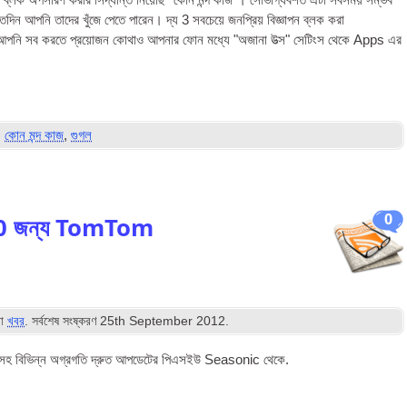
কেশান ব্লক অপসারণ করার সিদ্ধান্ত নিয়েছি "কোন মন্দ কাজ"। সৌভাগ্যবশত এটা সবসময় সম্ভব
ন আপনি তাদের খুঁজে পেতে পারেন। দ্য 3 সবচেয়ে জনপ্রিয় বিজ্ঞাপন ব্লক করা
 আপনি সব করতে প্রয়োজন কোথাও আপনার ফোন মধ্যে "অজানা উত্স" সেটিংস থেকে Apps এর
,
কোন মন্দ কাজ
,
গুগল
0
G360 জন্য TomTom
রা
খবর
. সর্বশেষ সংষ্করণ
25
th September
2012
.
ম সহ বিভিন্ন অগ্রগতি দ্রুত আপডেটের
পিএসইউ
Seasonic থেকে.