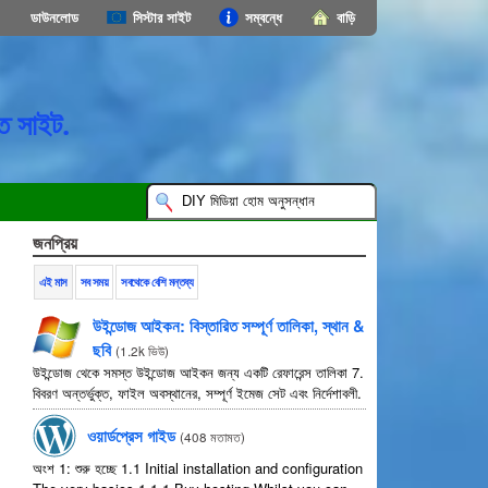
ডাউনলোড
সিস্টার সাইট
সম্বন্ধে
বাড়ি
ত সাইট.
জনপ্রিয়
এই মাস
সব সময়
সবথেকে বেশি মন্তব্য
উইন্ডোজ আইকন: বিস্তারিত সম্পূর্ণ তালিকা, স্থান &
ছবি
(
1.2k ভিউ
)
উইন্ডোজ থেকে সমস্ত উইন্ডোজ আইকন জন্য একটি রেফারেন্স তালিকা 7.
বিবরণ অন্তর্ভুক্ত, ফাইল অবস্থানের, সম্পূর্ণ ইমেজ সেট এবং নির্দেশাবলী.
ওয়ার্ডপ্রেস গাইড
(
408 মতামত
)
অংশ 1: শুরু হচ্ছে 1.1
Initial installation and configuration