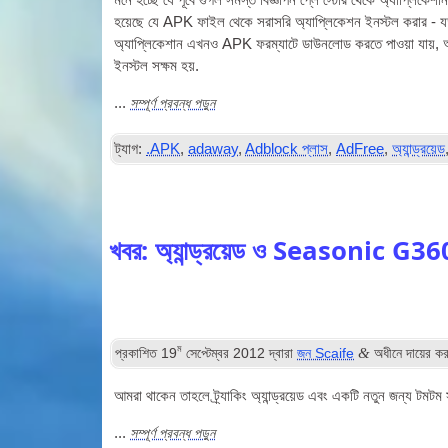
মনে হচ্ছে যে পূর্বে গুগল সমস্ত বিজ্ঞাপন প্লে স্টোর থেকে অ্যাপ্লি
হয়েছে যে APK ফাইল থেকে সরাসরি অ্যাপ্লিকেশন ইনস্টল করার - যতদি
অ্যাপ্লিকেশান এখনও APK ফরম্যাটে ডাউনলোড করতে পাওয়া যায়,
ইনস্টল সক্ষম হয়.
সম্পূর্ণ প্রবন্ধ পড়ুন
...
ট্যাগ:
.APK
,
adaway
,
Adblock প্লাস
,
AdFree
,
অ্যান্ড্রয়েড
খবর: অ্যান্ড্রয়েড ও Seasonic 
ম
&
প্রকাশিত
19
সেপ্টেম্বর 2012
দ্বারা
জন Scaife
অধীনে দায়ের ক
আমরা থাকেন তাহলে ট্র্যাকিং অ্যান্ড্রয়েড এবং একটি নতুন জন্য টমট
সম্পূর্ণ প্রবন্ধ পড়ুন
...