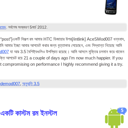
্রয়েড
. সর্বশেষ সংষ্করণ
5মার্চ 2012
.
=“post”
]একটি বিকল্প
রম
আমার HTC ডিজায়ার উপর[/
intlink
] AceSMod007 ধন্যবাদ,
মি আমার ইচ্ছা আবার আপডেট করার জন্য বৃত্তাকার পেয়েছেন, এবং সিদ্ধান্ত নিয়েছে আমি
d007
যা আর 3.5 বৈশিষ্ট্যগুলিও উপস্থিত রয়েছে। আমি আসলে মুক্তির চলমান করে থাকেন
মুক্তি আপডেট রয়ে 21
a couple of days ago I’m now much hap­pi­er. If you
com­prom­ising on per­form­ance I highly recom­mend giv­ing it a try.
edemod007
,
অনুভূতি 3.5
5
একটি কাস্টম রম ইনস্টল