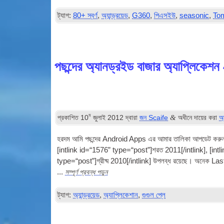
ট্যাগ:
80+ স্বর্ণ
,
অ্যান্ড্রয়েড
,
G360
,
পিএসইউ
,
seasonic
,
To
পছন্দের অ্যানড্রইড বাজার অ্যাপ্লিকেশন
ম
&
প্রকাশিত
10
জুলাই 2012
দ্বারা
জন Scaife
অধীনে দায়ের করা
অ্
হরদম আমি পছন্দের Android Apps এর আমার তালিকা আপডেট করুন। এই
[
int­link id=“1576” type=“post”
]শরত 2011[/
intlink
], [
int­
type=“post”
]গ্রীষ্ম 2010[/
intlink
] উপলব্ধ রয়েছে। অনেক Last 
সম্পূর্ণ প্রবন্ধ পড়ুন
...
ট্যাগ:
অ্যান্ড্রয়েড
,
অ্যাপ্লিকেশান
,
গুগুল প্লে