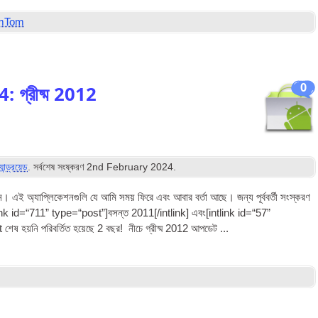
mTom
0
 4: গ্রীষ্ম 2012
যান্ড্রয়েড
. সর্বশেষ সংষ্করণ
2
nd February
2024
.
 অ্যাপ্লিকেশনগুলি যে আমি সময় ফিরে এবং আবার বর্তা আছে। জন্য পূর্ববর্তী সংস্করণ
link id=“711” type=“post”
]বসন্ত 2011[/
intlink
] এবং[
int­link id=“57”
শেষ হয়নি পরিবর্তিত হয়েছে 2 বছর! নীচে গ্রীষ্ম 2012 আপডেট ...