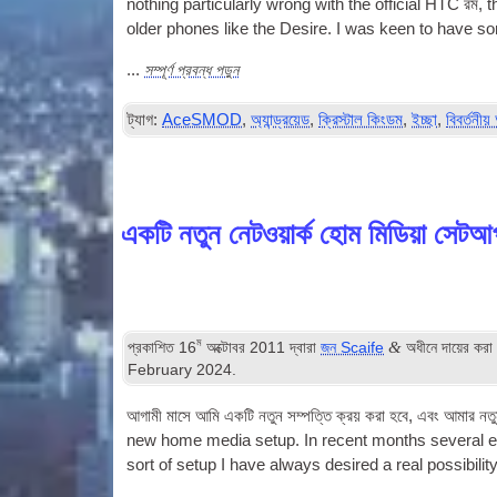
noth­ing par­tic­u­larly wrong with the offi­cial HTC
রম
,
t
older phones like the Desire. I was keen to have s
সম্পূর্ণ প্রবন্ধ পড়ুন
...
ট্যাগ:
AceSMOD
,
অ্যান্ড্রয়েড
,
ক্রিস্টাল কিংডম
,
ইচ্ছা
,
বিবর্তনীয
একটি নতুন নেটওয়ার্ক হোম মিডিয়া সেটআ
ম
&
প্রকাশিত
16
অক্টোবর 2011
দ্বারা
জন Scaife
অধীনে দায়ের কর
February
2024
.
আগামী মাসে আমি একটি নতুন সম্পত্তি ক্রয় করা হবে, এবং আমার নতুন
new home media setup. In recent months sev­er­al e
sort of setup I have always desired a real pos­sib­il­i