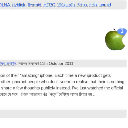
DLNA
,
dvblink
,
flexraid
,
HTPC
,
মিডিয়া সেন্টার
,
উপদ্রব
,
সার্ভার
,
unraid
3
িবিধ মোবাইল
. সর্বশেষ সংষ্করণ
11
th October
2011
.
a­tion of their “amaz­ing” iphone. Each time a new iproduct gets
oth­er ignor­ant people who don’t seem to real­ise that their is noth­ing
share a few thoughts pub­licly instead. I’ve just watched the offi­cial
হিসাবে যে সঙ্গে, এখানে আইফোন 4s "নতুন" বৈশিষ্ট্য আমার চিন্তা হয় ...