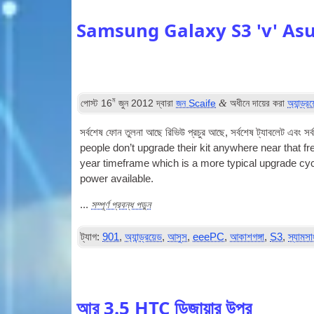
Samsung Galaxy S3 'v' As
ম
&
পোস্ট
16
জুন 2012
দ্বারা
জন Scaife
অধীনে দায়ের করা
অ্যান্ড্র
সর্বশেষ ফোন তুলনা আছে রিভিউ প্রচুর আছে, সর্বশেষ ট্যাবলেট এবং সর্
people don’t upgrade their kit any­where near that fr
year time­frame which is a more typ­ic­al upgrade c
power available
.
সম্পূর্ণ প্রবন্ধ পড়ুন
...
ট্যাগ:
901
,
অ্যান্ড্রয়েড
,
আসুস
,
eeePC
,
আকাশগঙ্গা
,
S3
,
স্যামসা
আর 3.5 HTC ডিজায়ার উপর