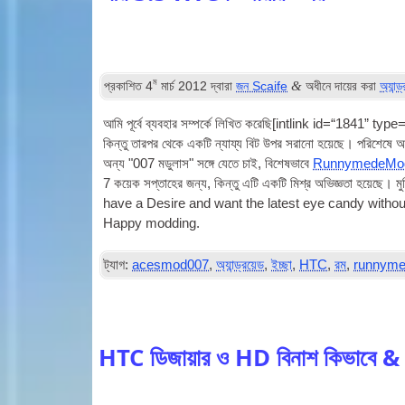
ম
&
প্রকাশিত
4
মার্চ 2012
দ্বারা
জন Scaife
অধীনে দায়ের করা
অ্যান্ড
আমি পূর্বে ব্যবহার সম্পর্কে লিখিত করেছি[
int­link id=“1841” type
কিন্তু তারপর থেকে একটি ন্যায্য বিট উপর সরানো হয়েছে। পরিশেষে আ
অন্য "007 মডুলাস" সঙ্গে যেতে চাই, বিশেষভাবে
RunnymedeMo
7 কয়েক সপ্তাহের জন্য, কিন্তু এটি একটি মিশ্র অভিজ্ঞতা হয়েছে। 
have a Desire and want the latest eye candy without 
Happy modding
.
ট্যাগ:
acesmod007
,
অ্যান্ড্রয়েড
,
ইচ্ছা
,
HTC
,
রম
,
runnym
HTC ডিজায়ার ও HD বিনাশ কিভাবে & 