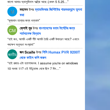
”
কালো আমার অ্যালুমিনাস আল্ট্রা আছে (কেবল 5 5.25…
মহসেন
উপর
ম্যাডভিআর জিপিইউর পারফরম্যান্স তুলনা
M
করা
“
”
মূল্যবান তথ্যের জন্য ধন্যবাদ
ক্লোই মুর
উপর
বাংলাদেশের বনাম টার্গেটের জন্য
CM
শর্তসাপেক্ষ বিন্যাস
“
হাই জন, আপনি একটি শীট আপনি তৈরি একটি উদাহরণ আছে? এখানে
”
পদক্ষেপ অনুসরণ সংগ্রাম!
জন Scaife
উপর
পিসি Humax PVR 9200T
জাতীয়
থেকে ফাইল কপি করুন
“
হাই রজার এটা হতাশাজনক.
I assume you're on windows
”
10 অথবা 11? এই উইন্ডোজ থেকে ছিল 7 দিন…