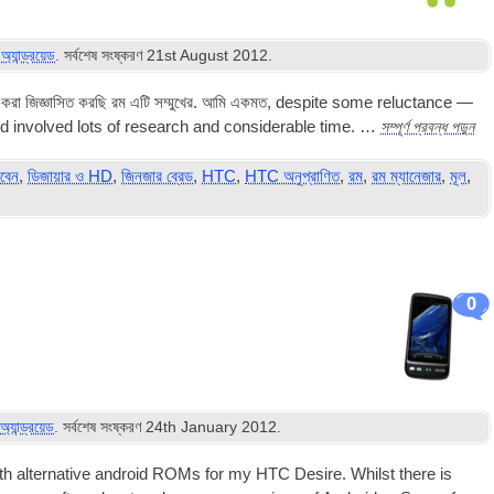
া
অ্যান্ড্রয়েড
. সর্বশেষ সংষ্করণ
21
st August
2012
.
করা জিজ্ঞাসিত করছি
রম
এটি সম্মুখের. আমি একমত,
des­pite some reluct­ance —
সম্পূর্ণ প্রবন্ধ পড়ুন
involved lots of research and con­sid­er­able time. …
বেন
,
ডিজায়ার ও HD
,
জিনজার ব্রেড
,
HTC
,
HTC অনুপ্রাণিত
,
রম
,
রম ম্যানেজার
,
মূল
,
0
া
অ্যান্ড্রয়েড
. সর্বশেষ সংষ্করণ
24
th January
2012
.
th altern­at­ive android ROMs for my HTC Desire. Whilst there is