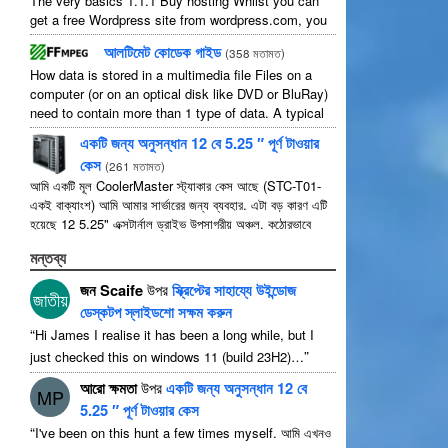
The very basics
1.1.1
Buy hosting Whilst you can
get a free Wordpress site from wordpress.com
,
you
lose some control and you have to serve their
...
আলটিমেট কোডেক গাইড
(
358 মতামত
)
How data is stored in a multimedia file Files on a
computer
(
or on an optical disk like DVD or BluRay
)
need to contain more than
1
type of data
.
A typical
movie will include
...
একটি জন্য অনুসন্ধান 12 বে 5.25 ″ পূর্ণ টাওয়ার
কেস
(
261 মতামত
)
আমি একটি মূল CoolerMaster স্ট্যাকার কেস আছে (STC-T01-
একই বাক্যাংশ) আমি আমার সার্ভারের জন্য ব্যবহার. এটা বড় কারণ এটি
হয়েছে 12 5.25" এক্সটার্নাল ড্রাইভ উপসাগরীয় অঞ্চল. কঠোরভাবে
বলতে এটা আছে 11 ব্যবহারযোগ্য যেমন 1 তাদের মধ্যে ...
মন্তব্য
জন Scaife
উপর
স্ক্রিপ্টের সাহায্যে উইন্ডোজ
জাতীয়
ডেস্কটপ স্লাইডশো সক্ষম করুন
“
Hi James I realise it has been a long while
,
but I
”
just checked this on windows
11 (
build 23H2
)…
আরো ক্ষমতা
উপর
একটি জন্য অনুসন্ধান 12 বে
MP
5.25 ″ পূর্ণ টাওয়ার কেস
“
I've been on this hunt a few times myself
. আমি এখনও