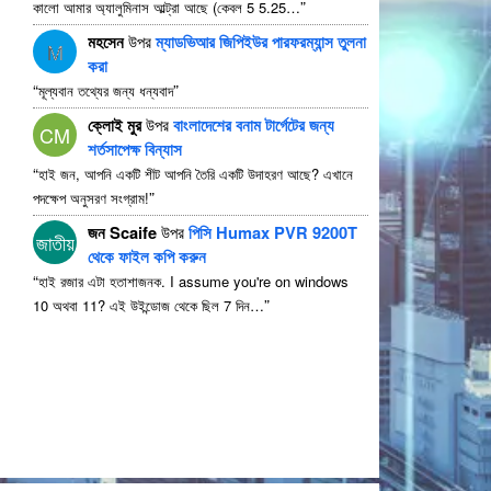
”
কালো আমার অ্যালুমিনাস আল্ট্রা আছে (কেবল 5 5.25…
মহসেন
উপর
ম্যাডভিআর জিপিইউর পারফরম্যান্স তুলনা
M
করা
“
”
মূল্যবান তথ্যের জন্য ধন্যবাদ
ক্লোই মুর
উপর
বাংলাদেশের বনাম টার্গেটের জন্য
CM
শর্তসাপেক্ষ বিন্যাস
“
হাই জন, আপনি একটি শীট আপনি তৈরি একটি উদাহরণ আছে? এখানে
”
পদক্ষেপ অনুসরণ সংগ্রাম!
জন Scaife
উপর
পিসি Humax PVR 9200T
জাতীয়
থেকে ফাইল কপি করুন
“
হাই রজার এটা হতাশাজনক.
I assume you're on windows
”
10 অথবা 11? এই উইন্ডোজ থেকে ছিল 7 দিন…