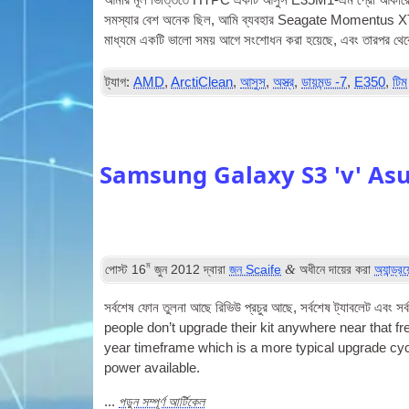
আমার মূল ভিত্তিতে
HTPC
একটি আসুস E35M1-এম প্রো আকারে এক
সমস্যার বেশ অনেক ছিল, আমি ব্যবহার Seagate Momentus XT স্টোর
মাধ্যমে একটি ভালো সময় আগে সংশোধন করা হয়েছে, এবং তারপর থেক
ট্যাগ:
AMD
,
ArctiClean
,
আসুস
,
অস্ত্র
,
ডায়মন্ড -7
,
E350
,
টিম
Samsung Galaxy S3 'v' As
ম
&
পোস্ট
16
জুন 2012
দ্বারা
জন Scaife
অধীনে দায়ের করা
অ্যান্ড্র
সর্বশেষ ফোন তুলনা আছে রিভিউ প্রচুর আছে, সর্বশেষ ট্যাবলেট এবং সর্
people don’t upgrade their kit any­where near that fr
year time­frame which is a more typ­ic­al upgrade c
power available
.
পড়ুন সম্পূর্ণ আর্টিকেল
...