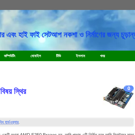
র এবং হাই ফাই সেটআপ নকশা ও নির্মাণের জন্য চূড়ান্
কম্পিউটিং
মোবাইল
টিভি
ইসলাম
খবর
0
িষয় স্থির
বিধ হার্ডওয়্যার
.