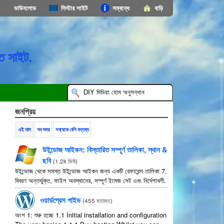
ডাউনলোড
সিস্টার সাইট
সম্বন্ধে
বাড়ি
ত সাইট.
জনপ্রিয়
এই মাস
সব সময়
সবথেকে বেশি মন্তব্য
উইন্ডোজ আইকন: বিস্তারিত সম্পূর্ণ তালিকা, স্থান &
ছবি
(
1.2k ভিউ
)
উইন্ডোজ থেকে সমস্ত উইন্ডোজ আইকন জন্য একটি রেফারেন্স তালিকা 7.
বিবরণ অন্তর্ভুক্ত, ফাইল অবস্থানের, সম্পূর্ণ ইমেজ সেট এবং নির্দেশাবলী.
ওয়ার্ডপ্রেস গাইড
(
455 মতামত
)
অংশ 1: শুরু হচ্ছে 1.1
Initial installation and configuration