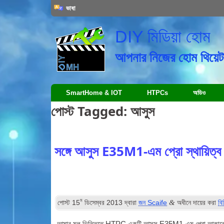
ভাষা
DIY মিডিয়া হোম
আপনার নিজের হোম থিয়েটা
SmartHome & IOT
HTPCs
অডিও
পোস্ট Tagged:
আসুস
সঙ্গে আসুস E35M1-এম প্রো স্থায়িত্ব ব
ম
&
পোস্ট
15
ডিসেম্বর 2013
দ্বারা
জন Scaife
অধীনে দায়ের করা
বি