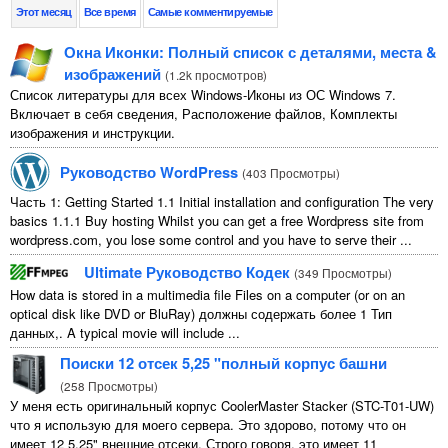
Этот месяц
Все время
Самые комментируемые
Окна Иконки: Полный список с деталями, места &
изображений
(
1.2k просмотров
)
Список литературы для всех Windows-Иконы из ОС Windows 7.
Включает в себя сведения, Расположение файлов, Комплекты
изображения и инструкции.
Руководство WordPress
(
403 Просмотры
)
Часть 1:
Getting Started
1.1
Initial installation and configuration The very
basics
1.1.1
Buy hosting Whilst you can get a free Wordpress site from
wordpress.com
,
you lose some control and you have to serve their
...
Ultimate Руководство Кодек
(
349 Просмотры
)
How data is stored in a multimedia file Files on a computer
(
or on an
optical disk like DVD or BluRay
) должны содержать более 1 Тип
данных,.
A typical movie will include
...
Поиски 12 отсек 5,25 "полный корпус башни
(
258 Просмотры
)
У меня есть оригинальный корпус CoolerMaster Stacker (STC-T01-UW)
что я использую для моего сервера. Это здорово, потому что он
имеет 12 5.25" внешние отсеки. Строго говоря, это имеет 11