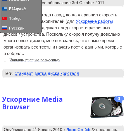
Хранение
. Последнее обновление
3
rd October
2011
.
Ελληνικά
Так как пост около года назад, когда я сравнил скорость
Türkçe
несколько флэш-накопителей (для
Ускорение работы
медиабраузера
) Я держал след скорости различных
Русский
дисков / устройства. Поскольку скоро я получу довольно
много новых дисков, мне показалось, что самое время
организовать все тесты и начать пост с данными, которые
я собрал..
Читать статью полностью
…
Теги:
стандарт
,
метка диска кристалл
Ускорение Media
0
Browser
й
&
Опубликовано
4
Январь 2010
к
Джон Скейф
подано под