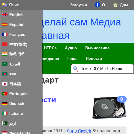
Язык
Загрузки
О
Дом
English
Сделай сам Медиа
Español
Главная
Français
中文(简体)
Умный дом & IoT
HTPCs
Аудио
Вычисление
हिन्दी; हिंदी
Мобильный
Телевидение
Гиды
Новости
العربية
বাংলা
Теги:
стандарт
日本語
Português
Диск Скорости
0
Deutsch
Italiano
اردو
й
&
Опубликовано
15
марш 2011
к
Джон Скейф
подано под
Nederlands