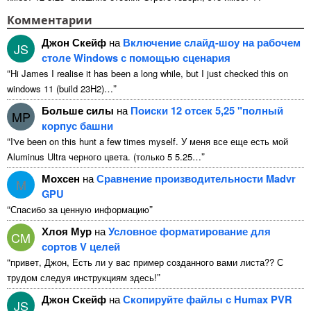
непригодны для использования 1 из них ...
Комментарии
Джон Скейф
на
Включение слайд-шоу на рабочем
JS
столе Windows с помощью сценария
“
Hi James I realise it has been a long while
,
but I just checked this on
”
windows
11 (
build 23H2
)…
Больше силы
на
Поиски 12 отсек 5,25 "полный
MP
корпус башни
“
I've been on this hunt a few times myself
. У меня все еще есть мой
”
Aluminus Ultra черного цвета. (только 5 5.25…
Мохсен
на
Сравнение производительности Madvr
M
GPU
“
”
Спасибо за ценную информацию
Хлоя Мур
на
Условное форматирование для
CM
сортов V целей
“
привет, Джон, Есть ли у вас пример созданного вами листа?? С
”
трудом следуя инструкциям здесь!
Джон Скейф
на
Скопируйте файлы с Humax PVR
JS