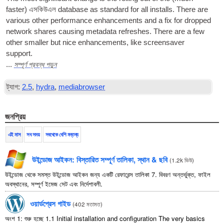
faster
)
এসকিউএল
data­base as stand­ard for all installs. There are
vari­ous oth­er per­form­ance enhance­ments and a fix for dropped
net­work shares caus­ing metadata refreshes. There are a few
oth­er smal­ler but nice enhance­ments
,
like screensaver
support
.
সম্পূর্ণ প্রবন্ধ পড়ুন
...
ট্যাগ:
2.5
,
hydra
,
mediabrowser
জনপ্রিয়
এই মাস
সব সময়
সবথেকে বেশি মন্তব্য
উইন্ডোজ আইকন: বিস্তারিত সম্পূর্ণ তালিকা, স্থান & ছবি
(
1.2k ভিউ
)
উইন্ডোজ থেকে সমস্ত উইন্ডোজ আইকন জন্য একটি রেফারেন্স তালিকা 7. বিবরণ অন্তর্ভুক্ত, ফাইল
অবস্থানের, সম্পূর্ণ ইমেজ সেট এবং নির্দেশাবলী.
ওয়ার্ডপ্রেস গাইড
(
402 মতামত
)
অংশ 1: শুরু হচ্ছে 1.1
Initial installation and configuration The very basics