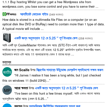
1.1.1
Buy hosting Whilst you can get a free Wordpress site from
wordpress.com
,
you lose some control and you have to serve their
...
আলটিমেট কোডেক গাইড
(
349 মতামত
)
How data is stored in a multimedia file Files on a computer
(
or on an
optical disk like DVD or BluRay
)
need to contain more than
1
type of data
.
A typical movie will include
...
একটি জন্য অনুসন্ধান 12 বে 5.25 ″ পূর্ণ টাওয়ার কেস
(
258 মতামত
)
আমি একটি মূল CoolerMaster স্ট্যাকার কেস আছে (STC-T01-একই বাক্যাংশ) আমি আমার
সার্ভারের জন্য ব্যবহার. এটা বড় কারণ এটি হয়েছে 12 5.25" এক্সটার্নাল ড্রাইভ উপসাগরীয় অঞ্চল.
কঠোরভাবে বলতে এটা আছে 11 ব্যবহারযোগ্য যেমন 1 তাদের মধ্যে ...
মন্তব্য
জন Scaife
উপর
স্ক্রিপ্টের সাহায্যে উইন্ডোজ ডেস্কটপ স্লাইডশো সক্ষম করুন
জাতীয়
“
Hi James I realise it has been a long while
,
but I just checked
”
this on windows
11 (
build 23H2
)…
আরো ক্ষমতা
উপর
একটি জন্য অনুসন্ধান 12 বে 5.25 ″ পূর্ণ টাওয়ার কেস
MP
“
I've been on this hunt a few times myself
. আমি এখনও কালো আমার
”
অ্যালুমিনাস আল্ট্রা আছে (কেবল 5 5.25…
মহসেন
উপর
ম্যাডভিআর জিপিইউর পারফরম্যান্স তুলনা করা