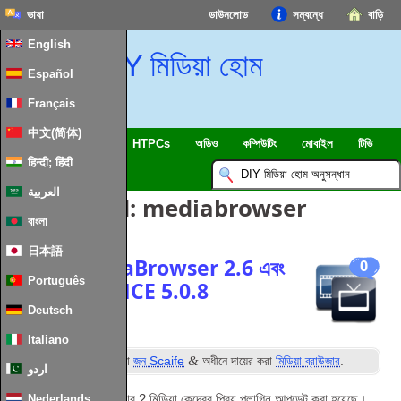
ভাষা
ডাউনলোড
সম্বন্ধে
বাড়ি
English
DIY মিডিয়া হোম
Español
Français
中文(简体)
SmartHome & IOT
HTPCs
অডিও
কম্পিউটিং
মোবাইল
টিভি
हिन्दी; हिंदी
ইসলাম
খবর
العربية
পোস্ট Tagged:
mediabrowser
বাংলা
日本語
আপডেট: MediaBrowser 2.6 এবং
0
Português
TunerFreeMCE 5.0.8
Deutsch
Italiano
ম
&
পোস্ট
11
জুন 2012
দ্বারা
জন Scaife
অধীনে দায়ের করা
মিডিয়া ব্রাউজার
.
اردو
গত কয়েক দিনের মধ্যে আমার 2 মিডিয়া কেন্দ্রের প্রিয় প্লাগিন আপডেট করা হয়েছে।
Nederlands