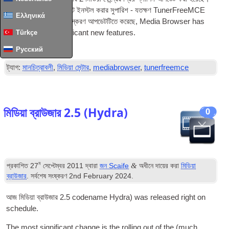
আমি অত্যন্ত উভয় আপডেট ইনস্টল করার সুপারিশ - যতক্ষণ TunerFreeMCE
Ελληνικά
শুধুমাত্র একটি ছোটখাট সংস্করণ আপডেটটিতে করেছে,
Media Browser has
added sev­er­al sig­ni­fic­ant new features
.
Türkçe
সম্পূর্ণ প্রবন্ধ পড়ুন
...
Русский
ট্যাগ:
মানচিত্রাবলী
,
মিডিয়া সেন্টার
,
mediabrowser
,
tunerfreemce
মিডিয়া ব্রাউজার 2.5 (
Hydra
)
0
ম
&
প্রকাশিত
27
সেপ্টেম্বর 2011
দ্বারা
জন Scaife
অধীনে দায়ের করা
মিডিয়া
ব্রাউজার
. সর্বশেষ সংষ্করণ
2
nd February
2024
.
আজ মিডিয়া ব্রাউজার 2.5
code­name Hydra
)
was released right on
schedule
.
The most sig­ni­fic­ant change is the rolling out of the
(
much