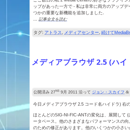
ここ数日の私 2 Media Centerの好きなプラグ
ップがあった一方で - 私は非常に両方のアップ
つかの重要な新機能を追加しました.
記事全文を読む
…
タグ:
アトラス
,
メディアセンター
,
続けてMediaBr
メディアブラウザ 2.5 (ハイ
NS
&
公開済み
27
9月 2011
沿って
ジョン・スカイフ
今日メディアブラウザ 2.5 コー​​ド名ハイドラ)
ほとんどのSIG-NI-FIC-ANTの変化は、展開して
ータベース。他のさまざまなパフォーマンスの向
のための修正があります。他のいくつかの小さい