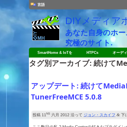
言語
DIYメディア
あなた自身のホー
究極のサイト.
SmartHome & IoTを
HTPCs
オーデ
タグ別アーカイブ:
続けてMed
アップデート: 続けてMediaBr
TunerFreeMCE 5.0.8
NS
&
投稿
11
六月 2012
沿って
ジョン・スカイフ
下