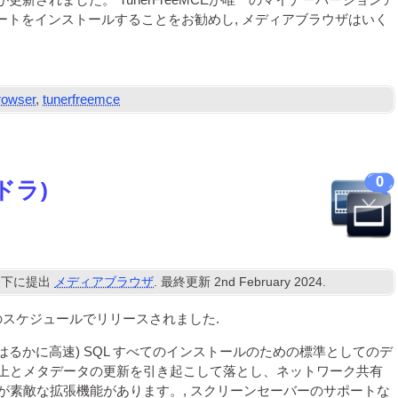
インが更新されました。 TunerFreeMCEが唯一のマイナーバージョンア
デートをインストールすることをお勧めし, メディアブラウザはいく
owser
,
tunerfreemce
0
ドラ)
下に提出
メディアブラウザ
. 最終更新
2
nd February
2024
.
 右のスケジュールでリリースされました.
 (はるかに高速)
SQL
すべてのインストールのための標準としてのデ
上とメタデータの更新を引き起こして落とし、ネットワーク共有
が素敵な拡張機能があります。, スクリーンセーバーのサポートな