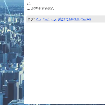
ど.
記事全文を読む
…
タグ:
2.5
,
ハイドラ
,
続けてMediaBrowser