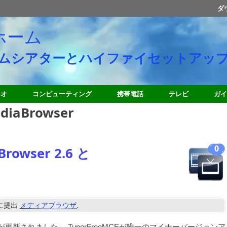
ダ
ホーム
ムシアターとハイファイセットアッ
ィオ
コンピューティング
携帯電話
テレビ
ガイ
iaBrowser
0
owser 2.6 と
に提出
メディアブラウザ
.