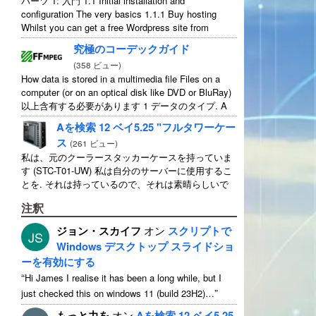
パーツ 1: 入門 1.1
Initial installation and
configuration The very basics
1.1.1
Buy hosting
Whilst you can get a free Wordpress site from
wordpress.com
,
you lose some control and you
究極のコーデックガイド
have to serve their
...
(
358 ビュー
)
How data is stored in a multimedia file Files on a
computer
(
or on an optical disk like DVD or BluRay
)
以上含有する必要があります 1 データのタイプ.
A
typical movie will include
...
Aを検索 12 ベイ5.25 "フルタワーケー
ス
(
261 ビュー
)
私は、元のクーラースタッカーケースを持っていま
す (STC-T01-UW) 私は自分のサーバーに使用するこ
とを. それは持っているので、それは素晴らしいで
す 12 5.25" 外付けドライブベイ. 厳密にそれを持っ
注釈
て話します 11 使用可能 1 そのうちの ...
ジョン・スカイフ
オン
スクリプトで
JS
Windows デスクトップ スライドショ
ーを有効にする
“
Hi James I realise it has been a long while
,
but I
”
just checked this on windows
11 (
build 23H2
)…
もっと力を
オン
Aを検索 12 ベイ5.25