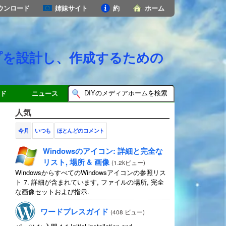
ウンロード
姉妹サイト
約
ホーム
プを設計し、作成するための
ド
ニュース
人気
今月
いつも
ほとんどのコメント
Windowsのアイコン: 詳細と完全な
リスト, 場所 & 画像
(
1.2kビュー
)
WindowsからすべてのWindowsアイコンの参照リス
ト 7. 詳細が含まれています, ファイルの場所, 完全
な画像セットおよび指示.
ワードプレスガイド
(
408 ビュー
)