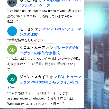
MP
"フルタワーケース
“
I've been on this hunt a few times myself
. 私はまだ
黒のアルミナスウルトラを持っています (のみ 5
”
5.25…
モーセン
オン
madvr GPUパフォーマ
M
ンスの比較
“
”
貴重な情報をありがとう
クロエ・ムーア
オン
グレードのVタ
CM
ーゲットの条件付き書式
“
こんにちはジョン, あなたが作成したシートの例は
ありますか? ここの手順に従うのに苦労していま
”
す!
ジョン・スカイフ
オン
PCにヒューマ
JS
ックスPVR 9200Tからファイルをコ
ピー
“
こんにちはロジャーそれはイライラします.
I
assume you're on windows
10 また 11? これは
”
Windows からのものでした。 7 日々…