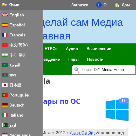
Язык
Загрузки
О
Дом
English
Сделай сам Медиа
Español
Главная
Français
中文(简体)
Умный дом & IoT
HTPCs
Аудио
Вычисление
हिन्दी; हिंदी
Мобильный
Телевидение
Гиды
Новости
العربية
বাংলা
Теги:
Mozilla
日本語
Português
Еще три удары по ОС
0
Deutsch
Windows 8
Italiano
اردو
й
&
Опубликовано
10
Может 2012
к
Джон Скейф
подано под
Nederlands