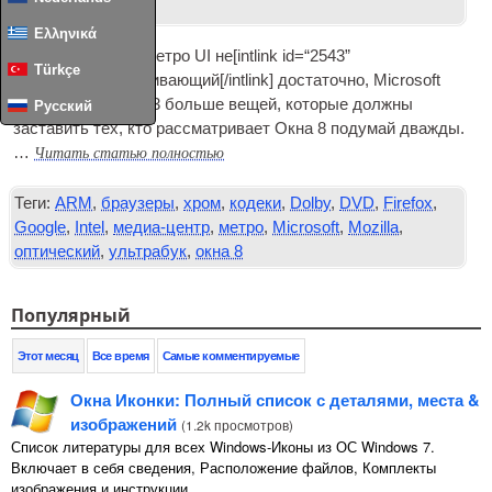
Новости
,
Окна
.
Ελληνικά
В случае, если в метро
UI
не[
int­link id=“2543”
Türkçe
type=“post”
]отталкивающий[/
intlink
] достаточно, Microsoft
уже признать-Тед 3 больше вещей, которые должны
Русский
заставить тех, кто рассматривает Окна 8 подумай дважды.
Читать статью полностью
…
Теги:
ARM
,
браузеры
,
хром
,
кодеки
,
Dolby
,
DVD
,
Firefox
,
Google
,
Intel
,
медиа-центр
,
метро
,
Microsoft
,
Mozilla
,
оптический
,
ультрабук
,
окна 8
Популярный
Этот месяц
Все время
Самые комментируемые
Окна Иконки: Полный список с деталями, места &
изображений
(
1.2k просмотров
)
Список литературы для всех Windows-Иконы из ОС Windows 7.
Включает в себя сведения, Расположение файлов, Комплекты
изображения и инструкции.