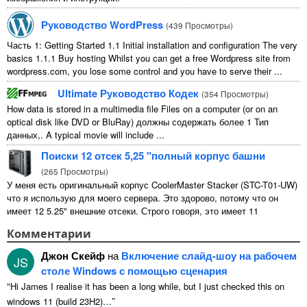
Руководство WordPress
(
439 Просмотры
)
Часть 1:
Getting Started
1.1
Initial installation and configuration The very
basics
1.1.1
Buy hosting Whilst you can get a free Wordpress site from
wordpress.com
,
you lose some control and you have to serve their
...
Ultimate Руководство Кодек
(
354 Просмотры
)
How data is stored in a multimedia file Files on a computer
(
or on an
optical disk like DVD or BluRay
) должны содержать более 1 Тип
данных,.
A typical movie will include
...
Поиски 12 отсек 5,25 "полный корпус башни
(
265 Просмотры
)
У меня есть оригинальный корпус CoolerMaster Stacker (STC-T01-UW)
что я использую для моего сервера. Это здорово, потому что он
имеет 12 5.25" внешние отсеки. Строго говоря, это имеет 11
непригодны для использования 1 из них ...
Комментарии
Джон Скейф
на
Включение слайд-шоу на рабочем
JS
столе Windows с помощью сценария
“
Hi James I realise it has been a long while
,
but I just checked this on
”
windows
11 (
build 23H2
)…