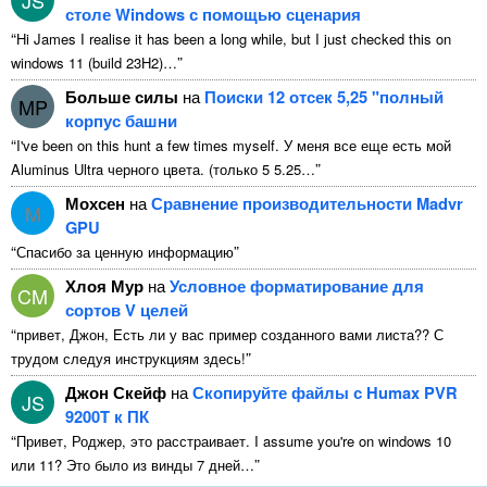
столе Windows с помощью сценария
“
Hi James I realise it has been a long while
,
but I just checked this on
”
windows
11 (
build 23H2
)…
Больше силы
на
Поиски 12 отсек 5,25 "полный
MP
корпус башни
“
I've been on this hunt a few times myself
. У меня все еще есть мой
”
Aluminus Ultra черного цвета. (только 5 5.25…
Мохсен
на
Сравнение производительности Madvr
M
GPU
“
”
Спасибо за ценную информацию
Хлоя Мур
на
Условное форматирование для
CM
сортов V целей
“
привет, Джон, Есть ли у вас пример созданного вами листа?? С
”
трудом следуя инструкциям здесь!
Джон Скейф
на
Скопируйте файлы с Humax PVR
JS
9200T к ПК
“
Привет, Роджер, это расстраивает.
I assume you're on windows
10
”
или 11? Это было из винды 7 дней…