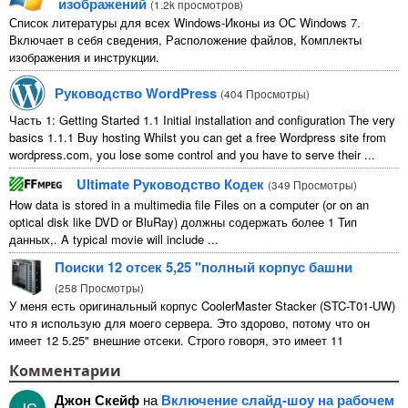
изображений
(
1.2k просмотров
)
Список литературы для всех Windows-Иконы из ОС Windows 7.
Включает в себя сведения, Расположение файлов, Комплекты
изображения и инструкции.
Руководство WordPress
(
404 Просмотры
)
Часть 1:
Getting Started
1.1
Initial installation and configuration The very
basics
1.1.1
Buy hosting Whilst you can get a free Wordpress site from
wordpress.com
,
you lose some control and you have to serve their
...
Ultimate Руководство Кодек
(
349 Просмотры
)
How data is stored in a multimedia file Files on a computer
(
or on an
optical disk like DVD or BluRay
) должны содержать более 1 Тип
данных,.
A typical movie will include
...
Поиски 12 отсек 5,25 "полный корпус башни
(
258 Просмотры
)
У меня есть оригинальный корпус CoolerMaster Stacker (STC-T01-UW)
что я использую для моего сервера. Это здорово, потому что он
имеет 12 5.25" внешние отсеки. Строго говоря, это имеет 11
непригодны для использования 1 из них ...
Комментарии
Джон Скейф
на
Включение слайд-шоу на рабочем
JS