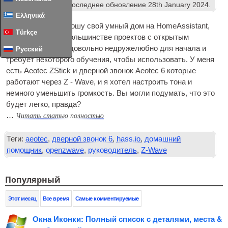
Умный дом & IoT
. Последнее обновление
28
th January
2024
.
Ελληνικά
Я медленно переношу свой умный дом на HomeAssistant,
Türkçe
который, как и в большинстве проектов с открытым
исходным кодом, довольно недружелюбно для начала и
Русский
требует некоторого обучения, чтобы использовать. У меня
есть Aeotec ZStick и дверной звонок Aeotec 6 которые
работают через Z ‑ Wave, и я хотел настроить тона и
немного уменьшить громкость. Вы могли подумать, что это
будет легко, правда?
Читать статью полностью
…
Теги:
aeotec
,
дверной звонок 6
,
hass.io
,
домашний
помощник
,
openzwave
,
руководитель
,
Z-Wave
Популярный
Этот месяц
Все время
Самые комментируемые
Окна Иконки: Полный список с деталями, места &