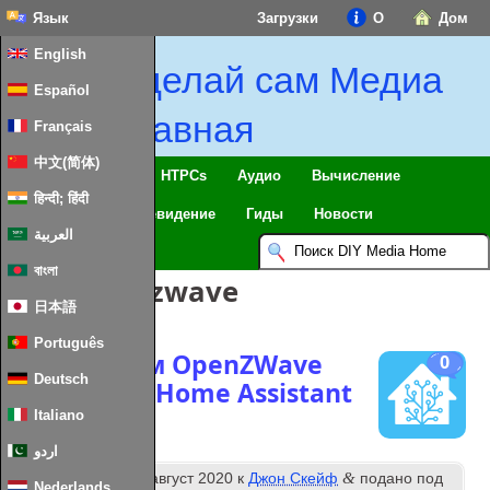
Язык
Загрузки
О
Дом
English
Сделай сам Медиа
Español
Главная
Français
中文(简体)
Умный дом & IoT
HTPCs
Аудио
Вычисление
हिन्दी; हिंदी
Мобильный
Телевидение
Гиды
Новости
العربية
বাংলা
Теги:
openzwave
日本語
Português
Заставляем OpenZWave
0
Deutsch
работать с Home Assistant
Italiano
اردو
й
&
Опубликовано
12
август 2020
к
Джон Скейф
подано под
Nederlands