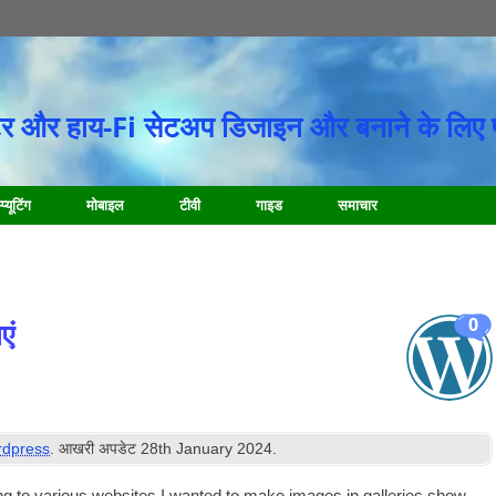
र और हाय-Fi सेटअप डिजाइन और बनाने के लिए 
प्यूटिंग
मोबाइल
टीवी
गाइड
समाचार
0
एं
dpress
. आखरी अपडेट
28
th January
2024
.