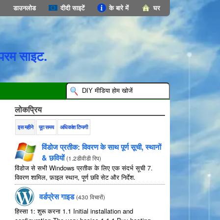
डाउनलोड
दीदी साइटें
के बारे में
घर
परम साइट.
लोकप्रिय
इस महीने
पूरा समय
अधिकांश टिप्पणी
विंडोज प्रतीक: विवरण के साथ पूर्ण सूची, स्थानों
& छवियों
(
1.2डीवीडी रिप
)
विंडोज से सभी Windows प्रतीक के लिए एक संदर्भ सूची 7.
विवरण शामिल, फ़ाइल स्थान, पूर्ण छवि सेट और निर्देश.
वर्डप्रेस गाइड
(
430 विचारों
)
हिस्सा 1: शुरू करना 1.1
Initial installation and