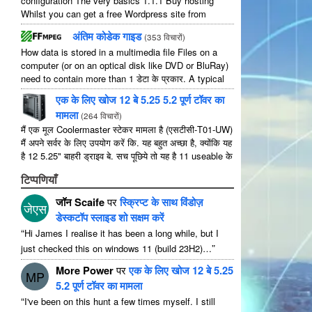
configuration The very basics
1.1.1
Buy hosting
Whilst you can get a free Wordpress site from
wordpress.com
,
you lose some control and you
अंतिम कोडेक गाइड
(
353 विचारों
)
have to serve their
...
How data is stored in a multimedia file Files on a
computer
(
or on an optical disk like DVD or BluRay
)
need to contain more than
1 डेटा के प्रकार.
A typical
movie will include
...
एक के लिए खोज 12 बे 5.25 5.2 पूर्ण टॉवर का
मामला
(
264 विचारों
)
मैं एक मूल Coolermaster स्टेकर मामला है (एसटीसी-T01-UW)
मैं अपने सर्वर के लिए उपयोग करें कि. यह बहुत अच्छा है, क्योंकि यह
है 12 5.25" बाहरी ड्राइव बे. सच पूछिये तो यह है 11 useable के
रूप में 1 उनमें से ...
टिप्पणियाँ
जॉन Scaife
पर
स्क्रिप्ट के साथ विंडोज़
जेएस
डेस्कटॉप स्लाइड शो सक्षम करें
“
Hi James I realise it has been a long while
,
but I
”
just checked this on windows
11 (
build 23H2
)…
More Power
पर
एक के लिए खोज 12 बे 5.25
MP
5.2 पूर्ण टॉवर का मामला
“
I've been on this hunt a few times myself
.
I still