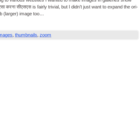
g to vari­ous web­sites I wanted to make images in gal­ler­ies show
 ऐसा करना
सीएसएस
is fairly trivi­al
,
but I did­n’t just want to expand the ori­
ab (
lar­ger
)
image too…
images
,
thumbnails
,
zoom