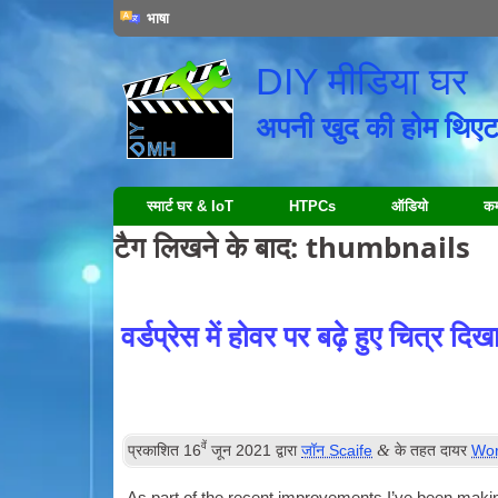
भाषा
DIY मीडिया घर
अपनी खुद की होम थिएट
स्मार्ट घर & IoT
HTPCs
ऑडियो
कम्
टैग लिखने के बाद:
thumbnails
वर्डप्रेस में होवर पर बढ़े हुए चित्र दिखा
वें
&
प्रकाशित
16
जून 2021
द्वारा
जॉन Scaife
के तहत दायर
Wor