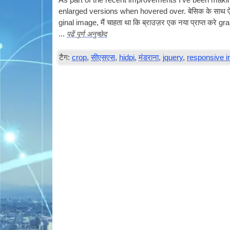
As part of the recent improve­ments I’ve been mak­in
enlarged ver­sions when hovered over
. बेसिक के साथ
gin­al image
, मैं चाहता था कि ब्राउज़र एक नया प्राप्त करे gr
पढ़ें पूर्ण अनुच्छेद
...
टैग:
crop
,
सीएसएस
,
hidpi
,
मंडराना
,
jquery
,
responsive 