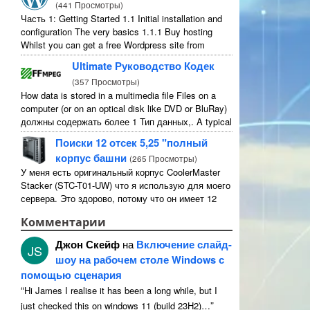
(
441 Просмотры
)
Часть 1:
Getting Started
1.1
Initial installation and
configuration The very basics
1.1.1
Buy hosting
Whilst you can get a free Wordpress site from
wordpress.com
,
you lose some control and you
Ultimate Руководство Кодек
have to serve their
...
(
357 Просмотры
)
How data is stored in a multimedia file Files on a
computer
(
or on an optical disk like DVD or BluRay
)
должны содержать более 1 Тип данных,.
A typical
movie will include
...
Поиски 12 отсек 5,25 "полный
корпус башни
(
265 Просмотры
)
У меня есть оригинальный корпус CoolerMaster
Stacker (STC-T01-UW) что я использую для моего
сервера. Это здорово, потому что он имеет 12
5.25" внешние отсеки. Строго говоря, это имеет
Комментарии
11 непригодны для использования 1 из них ...
Джон Скейф
на
Включение слайд-
JS
шоу на рабочем столе Windows с
помощью сценария
“
Hi James I realise it has been a long while
,
but I
”
just checked this on windows
11 (
build 23H2
)…