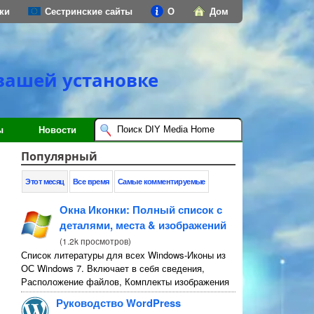
ки
Сестринские сайты
О
Дом
вашей установке
ы
Новости
Популярный
Этот месяц
Все время
Самые комментируемые
Окна Иконки: Полный список с
деталями, места & изображений
(
1.2k просмотров
)
Список литературы для всех Windows-Иконы из
ОС Windows 7. Включает в себя сведения,
Расположение файлов, Комплекты изображения
и инструкции.
Руководство WordPress