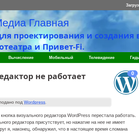
Загруз
Медиа Главная
для проектирования и создания 
театра и Привет-Fi.
Вычисление
Мобильный
Телевидение
Гид
0
едактор не работает
подано под
Wordpress
.
е кнопка визуального редактора WordPress перестала работать.
ного редактора присутствует, но нажатие на нее не имеет
руг я, наконец, обнаружил, что в настоящее время сломана