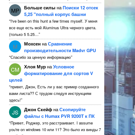
Больше силы
на
Поиски 12 отсек
MP
5,25 "полный корпус башни
“
I've been on this hunt a few times myself
. У меня
все еще есть мой Aluminus Ultra черного цвета.
”
(только 5 5.25…
Мохсен
на
Сравнение
M
производительности Madvr GPU
“
”
Спасибо за ценную информацию
Хлоя Мур
на
Условное
CM
форматирование для сортов V
целей
“
привет, Джон, Есть ли у вас пример созданного
вами листа?? С трудом следуя инструкциям
”
здесь!
Джон Скейф
на
Скопируйте
JS
файлы с Humax PVR 9200T к ПК
“
Привет, Роджер, это расстраивает.
I assume
you're on windows
10 или 11? Это было из винды 7