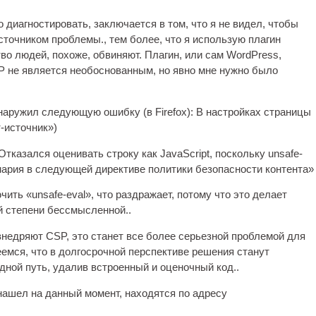
о диагностировать, заключается в том, что я не видел, чтобы
сточником проблемы., тем более, что я использую плагин
во людей, похоже, обвиняют. Плагин, или сам WordPress,
SP не является необоснованным, но явно мне нужно было
бнаружил следующую ошибку (в Firefox): В настройках страницы
т-источник»)
тказался оценивать строку как JavaScript, поскольку unsafe-
нария в следующей директиве политики безопасности контента»
чить «unsafe-eval», что раздражает, потому что это делает
й степени бессмысленной..
внедряют CSP, это станет все более серьезной проблемой для
еемся, что в долгосрочной перспективе решения станут
одной путь, удалив встроенный и оценочный код..
нашел на данный момент, находятся по адресу