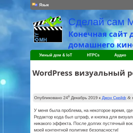
Язык
Сделай сам 
Конечная сайт 
домашнего кино
Умный дом & IoT
HTPCs
Аудио
WordPress визуальный р
й
&
Опубликовано
24
Декабрь 2019
к
Джон Скейф
У меня была проблема, на некоторое время, гд
Редактор кода был штраф, и кнопка для визуаль
никакого эффекта. После долгих пустячный вок
моей контентной политике безопасности!