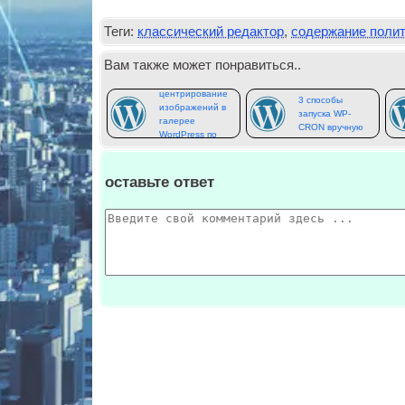
Теги:
классический редактор
,
содержание полит
Вам также может понравиться..
Вертикальное
центрирование
3 способы
изображений в
запуска WP-
галерее
CRON вручную
WordPress по
умолчанию
оставьте ответ