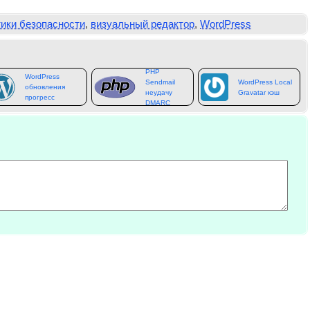
ики безопасности
,
визуальный редактор
,
WordPress
PHP
WordPress
Sendmail
WordPress Local
обновления
неудачу
Gravatar кэш
прогресс
DMARC