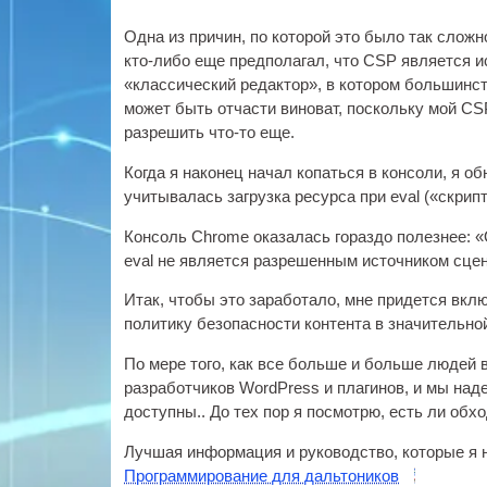
Одна из причин, по которой это было так сложн
кто-либо еще предполагал, что CSP является и
«классический редактор», в котором большинст
может быть отчасти виноват, поскольку мой C
разрешить что-то еще.
Когда я наконец начал копаться в консоли, я о
учитывалась загрузка ресурса при eval («скрип
Консоль Chrome оказалась гораздо полезнее: «О
eval не является разрешенным источником сце
Итак, чтобы это заработало, мне придется вклю
политику безопасности контента в значительно
По мере того, как все больше и больше людей 
разработчиков WordPress и плагинов, и мы над
доступны.. До тех пор я посмотрю, есть ли обх
Лучшая информация и руководство, которые я 
Программирование для дальтоников